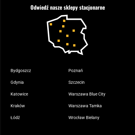
ASG czy wiatrówka - co wybrać?
Odwiedź nasze sklepy stacjonarne
Samoobrona
Kupony i kody rabatowe
Reklamacje i gwarancja
Bushcraft - co to jest i jak zacząć?
Outdoor
Tax Free
Plecak ewakuacyjny preppersa
Odzież
Bydgoszcz
Poznań
Gdynia
Szczecin
Katowice
Warszawa Blue City
Kraków
Warszawa Tamka
Łódź
Wrocław Bielany