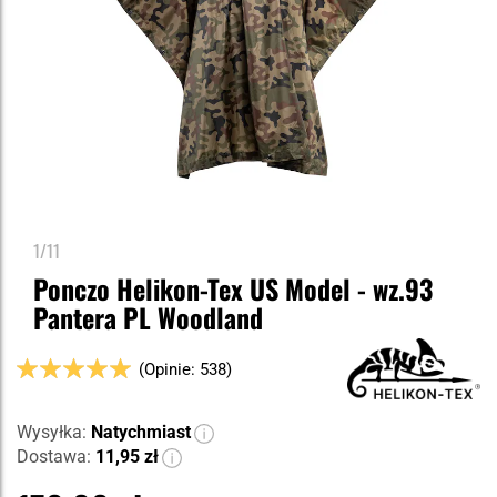
1/11
Ponczo Helikon-Tex US Model - wz.93
Pantera PL Woodland
Ocena:
(Opinie: 538)
100
100
% of
Wysyłka:
Natychmiast
Dostawa:
11,95 zł