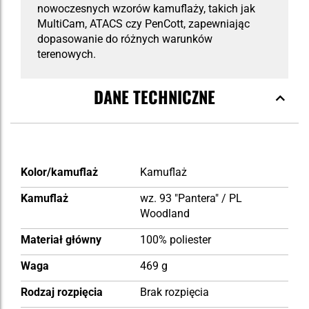
nowoczesnych wzorów kamuflaży, takich jak
MultiCam, ATACS czy PenCott, zapewniając
dopasowanie do różnych warunków
terenowych.
DANE TECHNICZNE
Więcej
Kolor/kamuflaż
Kamuflaż
informacji
Kamuflaż
wz. 93 "Pantera" / PL
Woodland
Materiał główny
100% poliester
Waga
469 g
Rodzaj rozpięcia
Brak rozpięcia