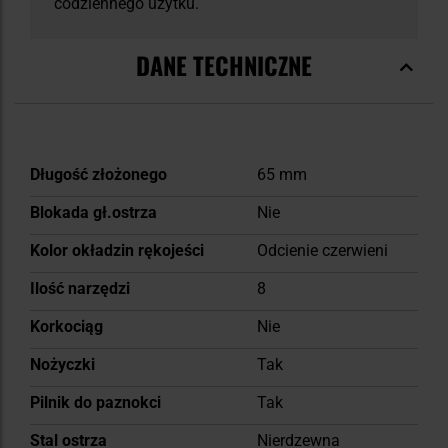
codziennego użytku.
DANE TECHNICZNE
Więcej
Długość złożonego
65 mm
informacji
Blokada gł.ostrza
Nie
Kolor okładzin rękojeści
Odcienie czerwieni
Ilość narzędzi
8
Korkociąg
Nie
Nożyczki
Tak
Pilnik do paznokci
Tak
Stal ostrza
Nierdzewna