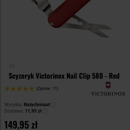
1/5
Scyzoryk Victorinox Nail Clip 580 - Red
Ocena:
(Opinie: 11)
100
100
% of
Wysyłka:
Natychmiast
Dostawa:
11,95 zł
149,95 zł