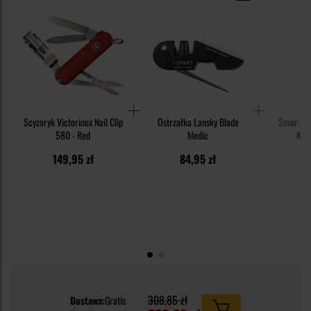
Scyzoryk Victorinox Nail Clip
Ostrzałka Lansky Blade
Smar syn
580 - Red
Medic
Knif
149,95 zł
84,95 zł
1
308,85 zł
Dostawa:
Gratis