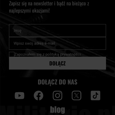
Zapisz się na newsletter i bądź na bieżąco z
najlepszymi okazjami!
Imię
Subskrybuj
nasz
newsletter:
Zapoznałem się z
polityką prywatności
DOŁĄCZ
DOŁĄCZ DO NAS
y
f
i
t
tt
Blog