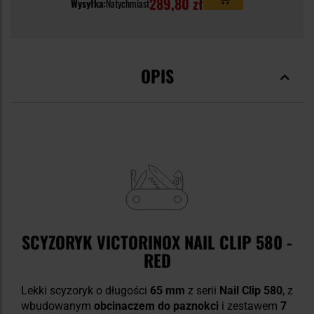
289,80 zł
Wysyłka:
Natychmiast
OPIS
SCYZORYK VICTORINOX NAIL CLIP 580 -
RED
Lekki scyzoryk o długości
65 mm
z serii
Nail Clip 580
, z
wbudowanym
obcinaczem do paznokci
i zestawem
7