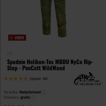
2/6
Spodnie Helikon-Tex MBDU NyCo Rip-
Stop - PenCott WildWood
Ocena:
(Opinie: 44)
98
100
% of
Wysyłka:
Natychmiast
Dostawa:
gratis