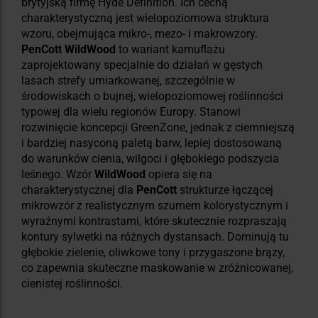
brytyjską firmę Hyde Definition. Ich cechą
charakterystyczną jest wielopoziomowa struktura
wzoru, obejmująca mikro-, mezo- i makrowzory.
PenCott WildWood
to wariant kamuflażu
zaprojektowany specjalnie do działań w gęstych
lasach strefy umiarkowanej, szczególnie w
środowiskach o bujnej, wielopoziomowej roślinności
typowej dla wielu regionów Europy. Stanowi
rozwinięcie koncepcji GreenZone, jednak z ciemniejszą
i bardziej nasyconą paletą barw, lepiej dostosowaną
do warunków cienia, wilgoci i głębokiego podszycia
leśnego. Wzór
WildWood
opiera się na
charakterystycznej dla
PenCott
strukturze łączącej
mikrowzór z realistycznym szumem kolorystycznym i
wyraźnymi kontrastami, które skutecznie rozpraszają
kontury sylwetki na różnych dystansach. Dominują tu
głębokie zielenie, oliwkowe tony i przygaszone brązy,
co zapewnia skuteczne maskowanie w zróżnicowanej,
cienistej roślinności.