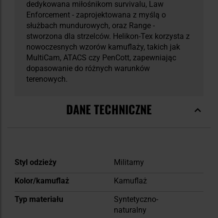
dedykowana miłośnikom survivalu, Law
Enforcement - zaprojektowana z myślą o
służbach mundurowych, oraz Range -
stworzona dla strzelców. Helikon-Tex korzysta z
nowoczesnych wzorów kamuflaży, takich jak
MultiCam, ATACS czy PenCott, zapewniając
dopasowanie do różnych warunków
terenowych.
DANE TECHNICZNE
Więcej
Styl odzieży
Militarny
informacji
Kolor/kamuflaż
Kamuflaż
Typ materiału
Syntetyczno-
naturalny