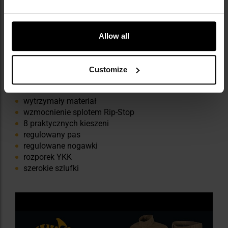
Allow all
Customize
NAJWAŻNIEJSZE CECHY
wytrzymały materiał
wzmocnienie splotem Rip-Stop
8 praktycznych kieszeni
regulowany pas
regulowane nogawki
rozporek YKK
szerokie szlufki