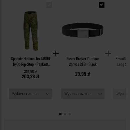
Spodnie Helikon-Tex MBDU
Pasek Badger Outdoor
Koszulka
NyCo Rip-Stop - PenCott
Canvas CTB - Black
Long Slee
WildWood
319,99 zł
29,95 zł
203,28 zł
5