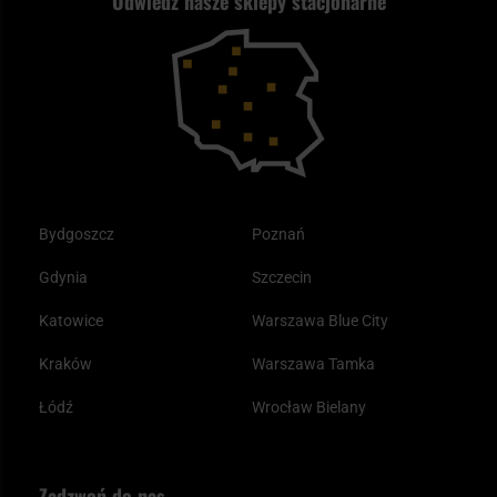
Odwiedź nasze sklepy stacjonarne
Kupony i kody rabatowe
Reklamacje i gwarancja
Bushcraft - co to jest i jak zacząć?
Outdoor
Tax Free
Plecak ewakuacyjny preppersa
Odzież
Bydgoszcz
Poznań
Gdynia
Szczecin
Katowice
Warszawa Blue City
Kraków
Warszawa Tamka
Łódź
Wrocław Bielany
Zadzwoń do nas