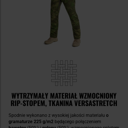
WYTRZYMAŁY MATERIAŁ WZMOCNIONY
RIP-STOPEM, TKANINA VERSASTRETCH
Spodnie wykonano z wysokiej jakości materiału
o
gramaturze 225 g/m2
będącego połączeniem
bawełny
(50%) i
nylonu
(50%), wzmocnionego splotem