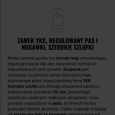
ZAMEK YKK, REGULOWANY PAS I
NOGAWKI, SZEROKIE SZLUFKI
Model zamiast guzika ma
szeroki rzep
, umożliwiający
regulację w pasie tak, aby dopasować rozmiar do
indywidualnych cech sylwetki.
Rozporek
jest
zamykany za pomocą zamka błyskawicznego
wykonanego przez znaną japońską firmę
YKK
.
Szerokie szlufki
umożliwiają stosowanie pasów o
maksymalnej szerokości
50 mm
, gwarantując
stabilność nawet przy większym obciążeniu. Dwie
przednie wyposażono w
pętle
, do których można
podczepić drobne akcesoria. U dołu nogawek znajdują
się
elastyczne linki ze stoperem
umożliwiające ich