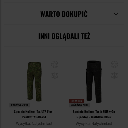
WARTO DOKUPIĆ
INNI OGLĄDALI TEŻ
PROMOCJA
KOŃCÓWKA SERII
KOŃCÓWKA SERII
Spodnie Helikon-Tex UTP Flex -
Spodnie Helikon-Tex MBDU NyCo
PenCott WildWood
Rip-Stop - MultiCam Black
Wysyłka: Natychmiast
Wysyłka: Natychmiast