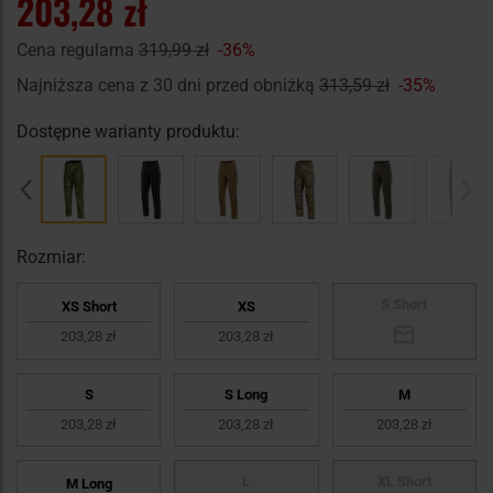
203,28 zł
Cena regularna
319,99 zł
-36%
Najniższa cena z 30 dni przed obniżką
313,59 zł
-35%
Dostępne warianty produktu:
Rozmiar:
S Short
XS Short
XS
203,28 zł
203,28 zł
S
S Long
M
203,28 zł
203,28 zł
203,28 zł
L
XL Short
M Long