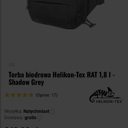
1/5
Torba biodrowa Helikon-Tex RAT 1,8 l -
Shadow Grey
Ocena:
(Opinie: 17)
100
100
% of
Wysyłka:
Natychmiast
Dostawa:
gratis