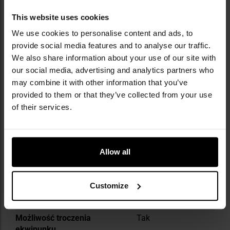
dedykowana miłośnikom survivalu, Law
Enforcement - zaprojektowana z myślą o
This website uses cookies
służbach mundurowych, oraz Range -
We use cookies to personalise content and ads, to
stworzona dla strzelców. Helikon-Tex korzysta z
nowoczesnych wzorów kamuflaży, takich jak
provide social media features and to analyse our traffic.
MultiCam, ATACS czy PenCott, zapewniając
We also share information about your use of our site with
dopasowanie do różnych warunków
our social media, advertising and analytics partners who
terenowych.
may combine it with other information that you’ve
provided to them or that they’ve collected from your use
DANE TECHNICZNE
of their services.
Allow all
Więcej
Kolor/kamuflaż
Odcienie
informacji
szarości
Customize
Wewnętrzny organizer
Tak
Możliwość troczenia
Tak
ekwipunku