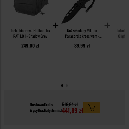
Torba biodrowa Helikon-Tex
Nóż składany Mil-Tec
Latarka
RAT 1,8 l - Shadow Grey
Paracord z krzesiwem -
Olight 
Black
1
249,00 zł
39,99 zł
1
516,94 zł
Dostawa:
Gratis
441,89 zł
Wysyłka:
Natychmiast