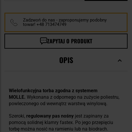
Zadzwoń do nas - zaproponujemy podobny
towar! +48 713474749
ZAPYTAJ O PRODUKT
OPIS
Wielofunkcyjna torba zgodna z systemem
MOLLE.
Wykonana z odpornego na zużycie poliestru,
powleczonego od wewnątrz warstwą winylową.
Szeroki,
regulowany pas nośny
jest zapinany za
pomocą solidnej klamry fastex. Po jego przepięciu
torbę można nosić na ramieniu lub na biodrach.