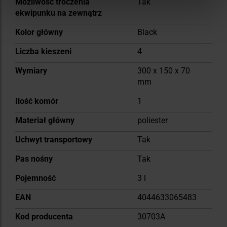
Możliwość troczenia
Tak
ekwipunku na zewnątrz
Kolor główny
Black
Liczba kieszeni
4
Wymiary
300 x 150 x 70
mm
Ilość komór
1
Materiał główny
poliester
Uchwyt transportowy
Tak
Pas nośny
Tak
Pojemność
3 l
EAN
4044633065483
Kod producenta
30703A