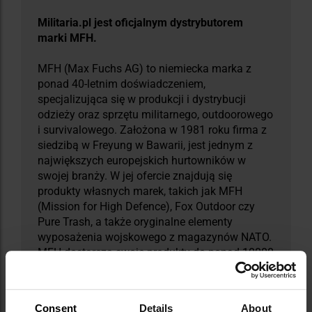
Militaria.pl jest oficjalnym dystrybutorem
marki MFH.
MFH (Max Fuchs AG) to niemiecka marka z
ponad 40-letnim doświadczeniem,
specjalizująca się w produkcji i dystrybucji
odzieży oraz sprzętu militarnego, outdoorowego
i survivalowego. Założona w 1981 roku firma z
siedzibą w Freyung w Bawarii, jest jednym z
największych europejskich hurtowników w
swojej branży. W jej ofercie znajdują się
produkty własnych marek, takich jak MFH
(Mission for High Defence), Fox Outdoor czy
Pure Trash, a także oryginalne elementy
wyposażenia wojskowego z magazynów NATO.
MFH dostarcza swoje produkty do ponad 10000
partnerów handlowych na całym świecie,
oferując szeroki asortyment obejmujący odzież
taktyczną, plecaki, śpiwory, namioty, noże,
Consent
Details
About