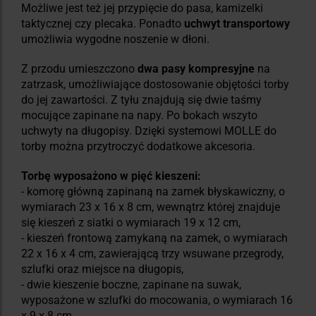
Możliwe jest też jej przypięcie do pasa, kamizelki
taktycznej czy plecaka. Ponadto
uchwyt transportowy
umożliwia wygodne noszenie w dłoni.
Z przodu umieszczono
dwa pasy kompresyjne
na
zatrzask, umożliwiające dostosowanie objętości torby
do jej zawartości. Z tyłu znajdują się dwie taśmy
mocujące zapinane na napy. Po bokach wszyto
uchwyty na długopisy. Dzięki systemowi MOLLE do
torby można przytroczyć dodatkowe akcesoria.
Torbę wyposażono w pięć kieszeni:
- komorę główną zapinaną na zamek błyskawiczny, o
wymiarach 23 x 16 x 8 cm, wewnątrz której znajduje
się kieszeń z siatki o wymiarach 19 x 12 cm,
- kieszeń frontową zamykaną na zamek, o wymiarach
22 x 16 x 4 cm, zawierającą trzy wsuwane przegrody,
szlufki oraz miejsce na długopis,
- dwie kieszenie boczne, zapinane na suwak,
wyposażone w szlufki do mocowania, o wymiarach 16
x 9 x 8 cm.