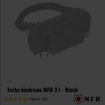
1/3
Torba biodrowa MFH 3 l - Black
Ocena:
(Opinie: 30)
96
100
% of