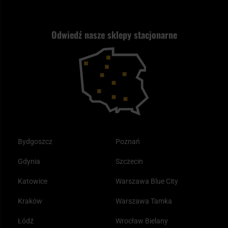
Wysyłka za granicę
Jak wybrać replikę ASG?
Strzelectwo
Nasz asortyment a prawo
Zwroty
ASG czy wiatrówka - co wybrać?
Odwiedź nasze sklepy stacjonarne
Samoobrona
Kupony i kody rabatowe
Reklamacje i gwarancja
Bushcraft - co to jest i jak zacząć?
Outdoor
Tax Free
Plecak ewakuacyjny preppersa
Odzież
Bydgoszcz
Poznań
Gdynia
Szczecin
Katowice
Warszawa Blue City
Kraków
Warszawa Tamka
Łódź
Wrocław Bielany