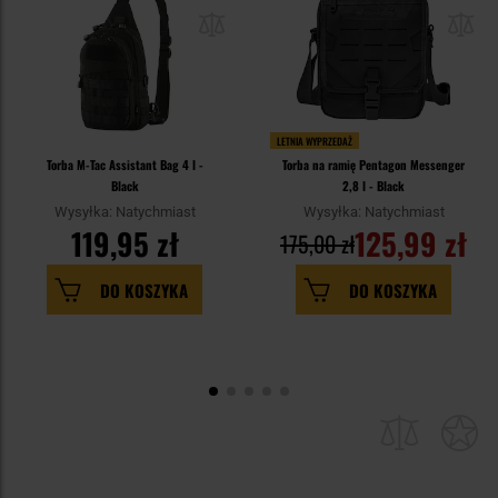
LETNIA WYPRZEDAŻ
Torba M-Tac Assistant Bag 4 l -
Torba na ramię Pentagon Messenger
Black
2,8 l - Black
Wysyłka: Natychmiast
Wysyłka: Natychmiast
119,95 zł
125,99 zł
175,00 zł
DO KOSZYKA
DO KOSZYKA