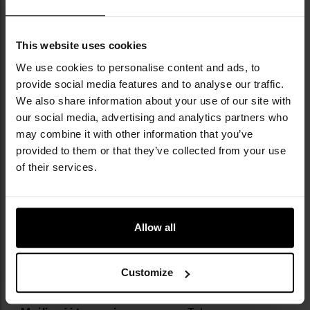
akcesoria EDC oraz sprzęt dla służb
mundurowych i miłośników aktywności na
świeżym powietrzu.
This website uses cookies
We use cookies to personalise content and ads, to
DANE TECHNICZNE
provide social media features and to analyse our traffic.
We also share information about your use of our site with
our social media, advertising and analytics partners who
may combine it with other information that you’ve
Więcej
Waga
550 g
provided to them or that they’ve collected from your use
informacji
of their services.
Kolor/kamuflaż
Czarny
Zapięcie komory głównej
Zamek
błyskawiczny
Allow all
Dedykowana kieszeń na
Nie
laptop
Customize
Kompatybilność z molle/pals
Tak