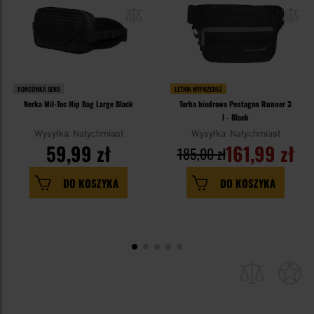
KOŃCÓWKA SERII
LETNIA WYPRZEDAŻ
Nerka Mil-Tec Hip Bag Large Black
Torba biodrowa Pentagon Runner 3
l - Black
Wysyłka: Natychmiast
Wysyłka: Natychmiast
59,99 zł
161,99 zł
185,00 zł
DO KOSZYKA
DO KOSZYKA