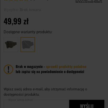
94
100
% of
Wysyłka:
Brak towaru
49,99 zł
Dostępne warianty produktu:
Brak w magazynie -
sprawdź produkty podobne
lub zapisz się na powiadomienie o dostępności
Wpisz swój adres e-mail, aby otrzymać informację o
dostępności produktu.
Wpisz adres e-mail
WYŚLIJ