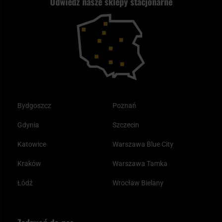
Odwiedź nasze sklepy stacjonarne
Kupony i kody rabatowe
Reklamacje i gwarancja
Bushcraft - co to jest i jak zacząć?
Outdoor
Tax Free
Plecak ewakuacyjny preppersa
Odzież
Bydgoszcz
Poznań
Gdynia
Szczecin
Katowice
Warszawa Blue City
Kraków
Warszawa Tamka
Łódź
Wrocław Bielany