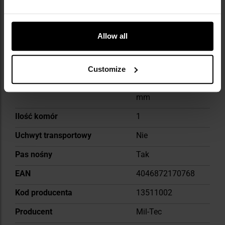
Możliwość troczenia
Nie
ekwipunku na zewnątrz
Allow all
Kolor główny
Black
Liczba kieszeni
2
Customize
Wymiary
210 x 160 x 100
mm
Ilość komór
1
Uchwyt transportowy
Nie
Pas nośny
Tak
EAN
4046872170768
Kod producenta
13511002
Producent
Mil-Tec