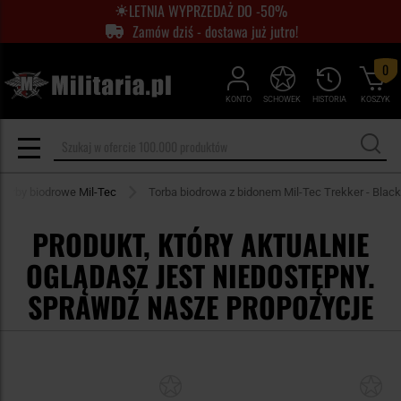
LETNIA WYPRZEDAŻ DO -50%
Zamów dziś - dostawa już jutro!
0
KONTO
SCHOWEK
HISTORIA
KOSZYK
i torby biodrowe Mil-Tec
Torba biodrowa z bidonem Mil-Tec Trekker - Black
PRODUKT, KTÓRY AKTUALNIE
OGLĄDASZ JEST NIEDOSTĘPNY.
SPRAWDŹ NASZE PROPOZYCJE