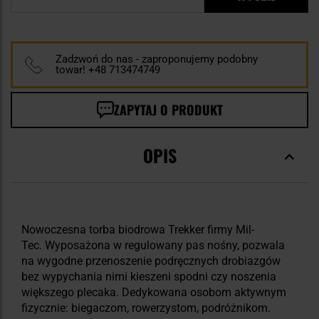
Zadzwoń do nas - zaproponujemy podobny
towar! +48 713474749
ZAPYTAJ O PRODUKT
OPIS
Nowoczesna torba biodrowa Trekker firmy Mil-
Tec. Wyposażona w regulowany pas nośny, pozwala
na wygodne przenoszenie podręcznych drobiazgów
bez wypychania nimi kieszeni spodni czy noszenia
większego plecaka. Dedykowana osobom aktywnym
fizycznie: biegaczom, rowerzystom, podróżnikom.