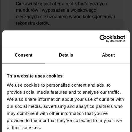
Ciekawostką jest oferta replik historycznych
mundurów i wyposażenia wojskowego,
cieszących się uznaniem wśród kolekcjonerów i
rekonstruktorów.
DANE TECHNICZNE
Consent
Details
About
Więcej
Waga
275 g
This website uses cookies
informacji
Kolor/kamuflaż
Czarny
We use cookies to personalise content and ads, to
provide social media features and to analyse our traffic.
Zapięcie komory głównej
Zamek
We also share information about your use of our site with
błyskawiczny
our social media, advertising and analytics partners who
Dedykowana kieszeń na
Nie
may combine it with other information that you’ve
laptop
provided to them or that they’ve collected from your use
of their services.
Kompatybilność z molle/pals
Nie