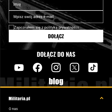
Imię
Subskrybuj
nasz
newsletter:
Zapoznałem się z
polityką prywatności
DOŁĄCZ
DOŁĄCZ DO NAS
y
f
i
t
tt
Blog
O nas