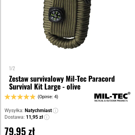
1/2
Zestaw survivalowy Mil-Tec Paracord
Survival Kit Large - olive
Ocena:
(Opinie: 4)
96
100
% of
Wysyłka:
Natychmiast
Dostawa:
11,95 zł
79,95 zł