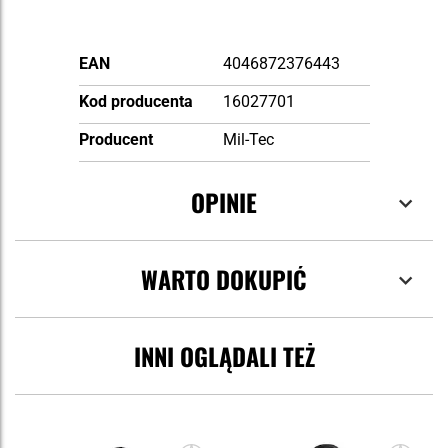
Więcej
EAN
4046872376443
informacji
Kod producenta
16027701
Producent
Mil-Tec
OPINIE
WARTO DOKUPIĆ
INNI OGLĄDALI TEŻ