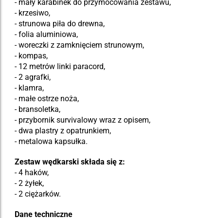
- mały karabinek do przymocowania zestawu,
- krzesiwo,
- strunowa piła do drewna,
- folia aluminiowa,
- woreczki z zamknięciem strunowym,
- kompas,
- 12 metrów linki paracord,
- 2 agrafki,
- klamra,
- małe ostrze noża,
- bransoletka,
- przybornik survivalowy wraz z opisem,
- dwa plastry z opatrunkiem,
- metalowa kapsułka.
Zestaw wędkarski składa się z:
- 4 haków,
- 2 żyłek,
- 2 ciężarków.
Dane techniczne