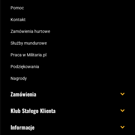
Pomoc
Kontakt
Zamówienia hurtowe
Służby mundurowe
Praca w Militaria.pl
Podziękowania
Nagrody
Zamówienia
Koszt i czas dostawy
Klub Stałego Klienta
Zamów do 23:00 - dostawa jutro!
Co zyskujesz z kontem KSK
Informacje
Paczka w weekend