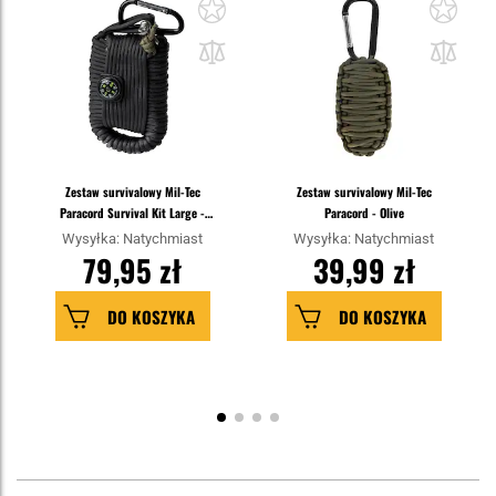
Zestaw survivalowy Mil-Tec
Zestaw survivalowy Mil-Tec
Paracord Survival Kit Large -
Paracord - Olive
Black
Wysyłka: Natychmiast
Wysyłka: Natychmiast
79,95 zł
39,99 zł
DO KOSZYKA
DO KOSZYKA