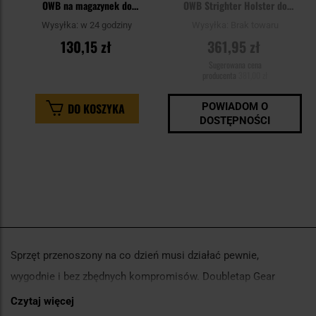
OWB na magazynek do
OWB Strighter Holster do
pistoletów CZ Shadow/Walther
pistoletów Walther P99 - Black
Wysyłka:
w 24 godziny
Wysyłka:
Brak towaru
P99 - Black
130,15 zł
361,95 zł
Sugerowana cena
producenta
381,00 zł
DO KOSZYKA
POWIADOM O
DOSTĘPNOŚCI
Sprzęt przenoszony na co dzień musi działać pewnie,
wygodnie i bez zbędnych kompromisów. Doubletap Gear
koncentruje się właśnie na takich rozwiązaniach — od kabur
Czytaj więcej