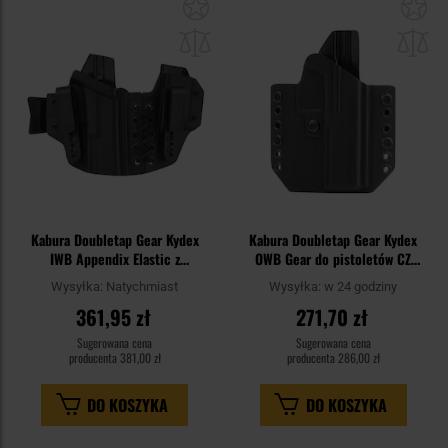
Dodaj
Do
do
do
schowka
sc
Kabura Doubletap Gear Kydex
Kabura Doubletap Gear Kydex
IWB Appendix Elastic z
OWB Gear do pistoletów CZ
ładownicą do pistoletów Glock
Shadow 2 - Black
Wysyłka:
Natychmiast
Wysyłka:
w 24 godziny
19 - Black
361,95 zł
271,70 zł
Sugerowana cena
Sugerowana cena
producenta
381,00 zł
producenta
286,00 zł
DO KOSZYKA
DO KOSZYKA