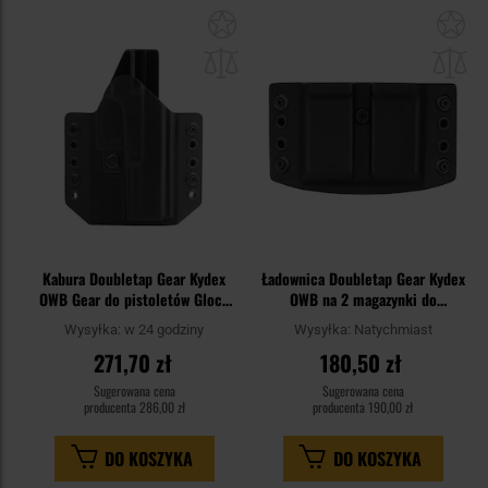
Dodaj
Do
do
do
schowka
sc
Kabura Doubletap Gear Kydex
Ładownica Doubletap Gear Kydex
OWB Gear do pistoletów Glock
OWB na 2 magazynki do
17 - Black
pistoletów Glock/H&K USP -
Wysyłka:
w 24 godziny
Wysyłka:
Natychmiast
Black
271,70 zł
180,50 zł
Sugerowana cena
Sugerowana cena
producenta
286,00 zł
producenta
190,00 zł
DO KOSZYKA
DO KOSZYKA