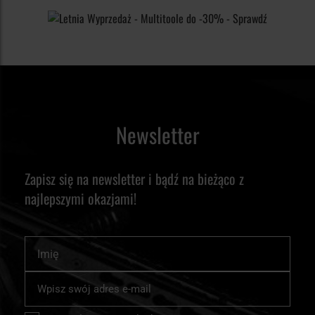
Kydex po ładownice i akcesoria ułatwiające organizację
wyposażenia podczas treningów strzeleckich, pracy w terenie
czy codziennego użytkowania EDC. Produkty marki wyróżniają
się ergonomiczną konstrukcją, dopracowanym dopasowaniem
oraz naciskiem na szybki i intuicyjny dostęp do wyposażenia.
Kabury i akcesoria Kydex Doubletap Gear
Newsletter
Marka rozwija ofertę przede wszystkim wokół kabur OWB i
Zapisz się na newsletter i bądź na bieżąco z
IWB wykonywanych z wytrzymałego Kydexu. Materiał ten
najlepszymi okazjami!
dobrze znosi intensywne użytkowanie, kontakt z wilgocią oraz
zmienne temperatury, a jednocześnie pozwala zachować
Imię
odpowiednią sztywność i stabilne trzymanie wyposażenia.
Dzięki temu kabury Doubletap Gear sprawdzają się zarówno
Subskrybuj
nasz
podczas dynamicznych treningów, jak i w codziennym
newsletter: