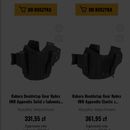
DO KOSZYKA
DO KOSZYKA
Dodaj
Do
do
do
schowka
sc
Kabura Doubletap Gear Kydex
Kabura Doubletap Gear Kydex
IWB Appendix Solid z ładownicą
IWB Appendix Elastic z
do pistoletów Glock 17 - Black
ładownicą do pistoletów H&K
Wysyłka:
Natychmiast
Wysyłka:
Natychmiast
P30/SFP - Black
331,55 zł
361,95 zł
Sugerowana cena
Sugerowana cena