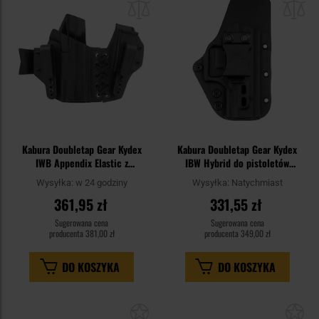
schowka
sc
Kabura Doubletap Gear Kydex
Kabura Doubletap Gear Kydex
IWB Appendix Elastic z
IBW Hybrid do pistoletów
ładownicą do pistoletów Walther
Walther P99 - Black
Wysyłka:
w 24 godziny
Wysyłka:
Natychmiast
P99 - Black
361,95 zł
331,55 zł
Sugerowana cena
Sugerowana cena
producenta
381,00 zł
producenta
349,00 zł
DO KOSZYKA
DO KOSZYKA
Dodaj
Do