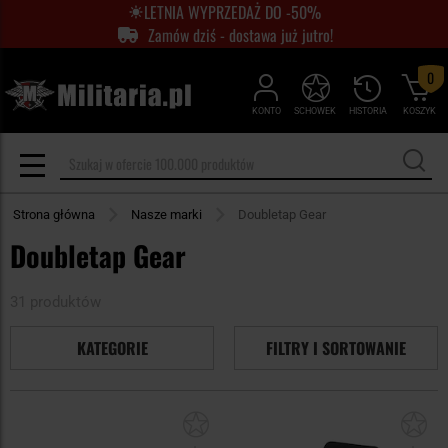
LETNIA WYPRZEDAŻ DO -50%
Zamów dziś - dostawa już jutro!
0
KONTO
SCHOWEK
HISTORIA
KOSZYK
Strona główna
Nasze marki
Doubletap Gear
Doubletap Gear
31 produktów
KATEGORIE
FILTRY I SORTOWANIE
Dodaj
Do
do
do