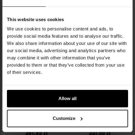
Sugerowana cena
producenta
286,00 zł
DO KOSZYKA
DO KOSZYKA
This website uses cookies
We use cookies to personalise content and ads, to
Dodaj
Do
provide social media features and to analyse our traffic.
do
do
We also share information about your use of our site with
schowka
sc
our social media, advertising and analytics partners who
may combine it with other information that you’ve
provided to them or that they’ve collected from your use
of their services.
Allow all
Kabura Doubletap Gear Kydex
Kabura wewnętrzna Doubletap
OWB Strighter Holster do
Gear Kydex IWB Appendix Solid z
Customize
pistoletów CZ P-10 C - Black
ładownicą do pistoletów H&K
Wysyłka:
w 24 godziny
Wysyłka:
w 24 godziny
P30/SFP9 – Black
361,95 zł
331,55 zł