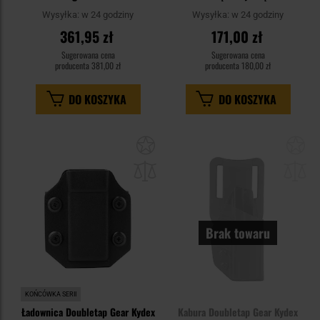
pistoletów Glock 17 - Black
7 - Black
Wysyłka:
w 24 godziny
Wysyłka:
w 24 godziny
361,95 zł
171,00 zł
Sugerowana cena
Sugerowana cena
producenta
381,00 zł
producenta
180,00 zł
DO KOSZYKA
DO KOSZYKA
Dodaj
Do
do
do
schowka
sc
Brak towaru
KOŃCÓWKA SERII
Ładownica Doubletap Gear Kydex
Kabura Doubletap Gear Kydex