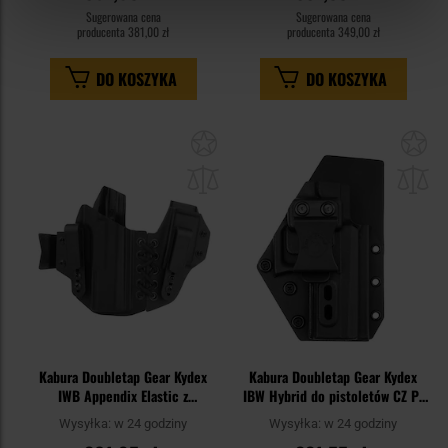
Sugerowana cena
Sugerowana cena
producenta
381,00 zł
producenta
349,00 zł
DO KOSZYKA
DO KOSZYKA
Dodaj
Do
do
do
schowka
sc
Kabura Doubletap Gear Kydex
Kabura Doubletap Gear Kydex
IWB Appendix Elastic z
IBW Hybrid do pistoletów CZ P-
ładownicą do pistoletów CZ P-10
07 - Black
Wysyłka:
w 24 godziny
Wysyłka:
w 24 godziny
C - Black