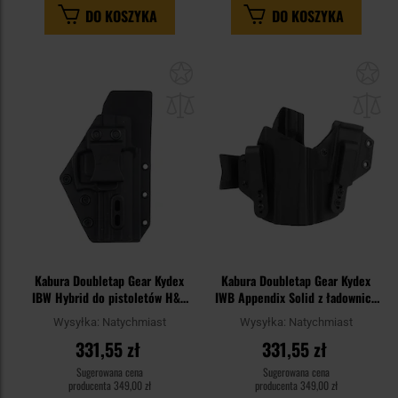
DO KOSZYKA
DO KOSZYKA
Dodaj
Do
do
do
schowka
sc
Kabura Doubletap Gear Kydex
Kabura Doubletap Gear Kydex
IBW Hybrid do pistoletów H&K
IWB Appendix Solid z ładownicą
P30/SFP - Black
do pistoletów CZ P-10 C - Black
Wysyłka:
Natychmiast
Wysyłka:
Natychmiast
331,55 zł
331,55 zł
Sugerowana cena
Sugerowana cena
producenta
349,00 zł
producenta
349,00 zł