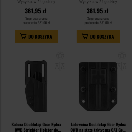
Wysyłka:
w 24 godziny
Wysyłka:
w 24 godziny
361,95 zł
361,95 zł
Sugerowana cena
Sugerowana cena
producenta
381,00 zł
producenta
381,00 zł
DO KOSZYKA
DO KOSZYKA
Dodaj
Do
do
do
schowka
sc
Kabura Doubletap Gear Kydex
Ładownica Doubletap Gear Kydex
OWB Strighter Holster do
OWB na stazę taktyczną CAT Gen.