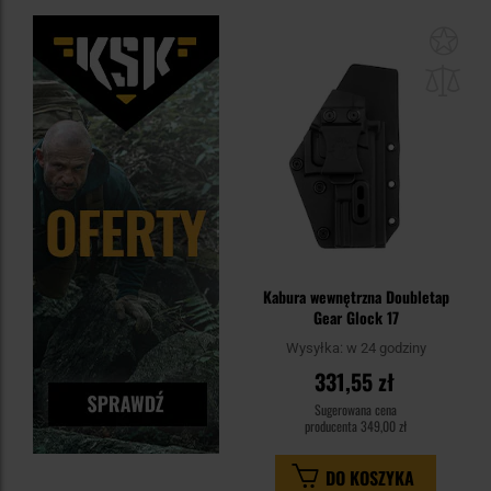
Dod
do
sc
Kabura wewnętrzna Doubletap
Gear Glock 17
Wysyłka:
w 24 godziny
331,55 zł
Sugerowana cena
producenta
349,00 zł
DO KOSZYKA