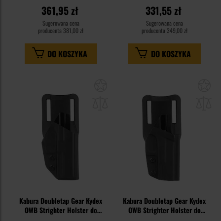
17 - Black
361,95 zł
331,55 zł
Sugerowana cena
Sugerowana cena
producenta
381,00 zł
producenta
349,00 zł
DO KOSZYKA
DO KOSZYKA
Dodaj
Do
do
do
schowka
sc
Kabura Doubletap Gear Kydex
Kabura Doubletap Gear Kydex
OWB Strighter Holster do
OWB Strighter Holster do
pistoletów H&K P30/SFP - Black
pistoletów Glock 19 - Black