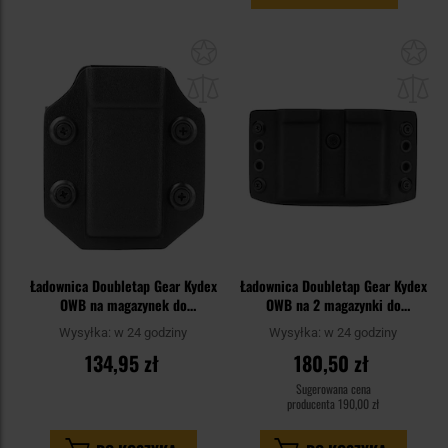
Dodaj
Do
do
do
schowka
sc
Ładownica Doubletap Gear Kydex
Ładownica Doubletap Gear Kydex
OWB na magazynek do
OWB na 2 magazynki do
pistoletów Glock/H&K USP -
pistoletów CZ P-07/09/10, S&W
Wysyłka:
w 24 godziny
Wysyłka:
w 24 godziny
Black
M&P9, HK SFP9, SIG P320 -
134,95 zł
180,50 zł
Black
Sugerowana cena
producenta
190,00 zł