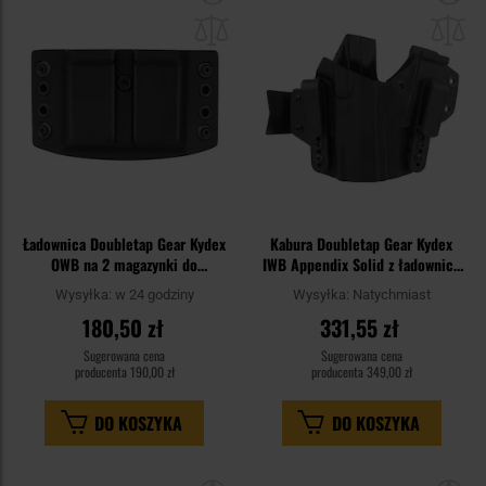
do
do
schowka
sc
Ładownica Doubletap Gear Kydex
Kabura Doubletap Gear Kydex
OWB na 2 magazynki do
IWB Appendix Solid z ładownicą
pistoletów CZ Shadow/Walther
do pistoletów Walther P99 -
Wysyłka:
w 24 godziny
Wysyłka:
Natychmiast
P99 - Black
Black
180,50 zł
331,55 zł
Sugerowana cena
Sugerowana cena
producenta
190,00 zł
producenta
349,00 zł
DO KOSZYKA
DO KOSZYKA