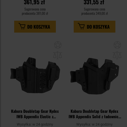
361,95 zł
331,55 zł
Sugerowana cena
Sugerowana cena
producenta
381,00 zł
producenta
349,00 zł
DO KOSZYKA
DO KOSZYKA
Dodaj
Do
do
do
schowka
sc
Kabura Doubletap Gear Kydex
Kabura Doubletap Gear Kydex
IWB Appendix Elastic z
IWB Appendix Solid z ładownicą
ładownicą do pistoletów Glock
do pistoletów Glock 19 - Black
Wysyłka:
w 24 godziny
Wysyłka:
w 24 godziny