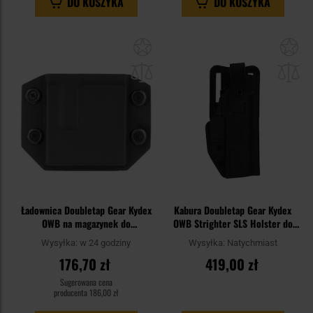
DO KOSZYKA
DO KOSZYKA
Dodaj
Do
do
do
schowka
sc
Ładownica Doubletap Gear Kydex
Kabura Doubletap Gear Kydex
OWB na magazynek do
OWB Strighter SLS Holster do
karabinków AR-15/M4 - Black
pistoletów CZ P-10 C - Black
Wysyłka:
w 24 godziny
Wysyłka:
Natychmiast
176,70 zł
419,00 zł
Sugerowana cena
producenta
186,00 zł