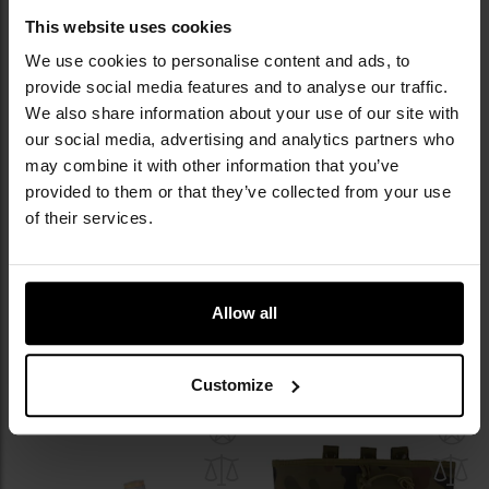
schowka
sc
This website uses cookies
We use cookies to personalise content and ads, to
provide social media features and to analyse our traffic.
We also share information about your use of our site with
our social media, advertising and analytics partners who
may combine it with other information that you’ve
provided to them or that they’ve collected from your use
PROMOCJA
of their services.
Pojedyncza ładownica na 2
Kamizelka GFC Tactical Low-Vis
magazynki do replik AK - wz.93
Chest Rig - Czarna
Pantera PL Woodland
Wysyłka:
Natychmiast
Wysyłka:
Natychmiast
25,95 zł
79,00 zł
119,99 zł
Allow all
DO KOSZYKA
DO KOSZYKA
Customize
Dodaj
Do
do
do
schowka
sc