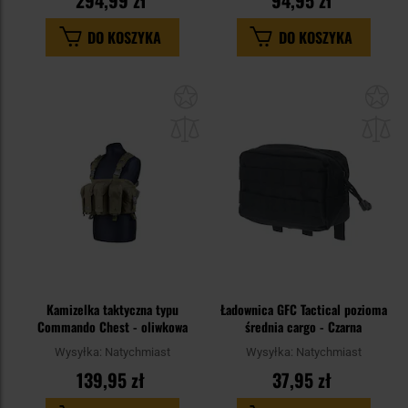
294,99 zł
94,95 zł
DO KOSZYKA
DO KOSZYKA
Dodaj
Do
do
do
schowka
sc
Kamizelka taktyczna typu
Ładownica GFC Tactical pozioma
Commando Chest - oliwkowa
średnia cargo - Czarna
Wysyłka:
Natychmiast
Wysyłka:
Natychmiast
139,95 zł
37,95 zł