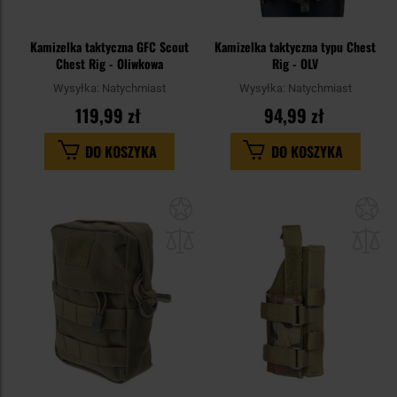
Kamizelka taktyczna GFC Scout
Kamizelka taktyczna typu Chest
Chest Rig - Oliwkowa
Rig - OLV
Wysyłka:
Natychmiast
Wysyłka:
Natychmiast
119,99 zł
94,99 zł
DO KOSZYKA
DO KOSZYKA
Dodaj
Do
do
do
schowka
sc