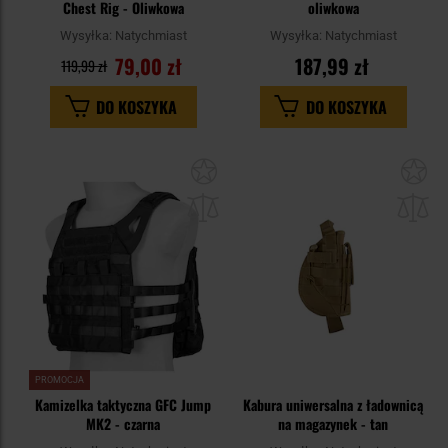
Chest Rig - Oliwkowa
oliwkowa
Wysyłka:
Natychmiast
Wysyłka:
Natychmiast
79,00 zł
187,99 zł
119,99 zł
DO KOSZYKA
DO KOSZYKA
Dodaj
Do
do
do
schowka
sc
PROMOCJA
Kamizelka taktyczna GFC Jump
Kabura uniwersalna z ładownicą
MK2 - czarna
na magazynek - tan