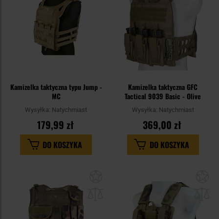
Kamizelka taktyczna typu Jump -
Kamizelka taktyczna GFC
MC
Tactical 9039 Basic - Olive
Wysyłka:
Natychmiast
Wysyłka:
Natychmiast
179,99 zł
369,00 zł
DO KOSZYKA
DO KOSZYKA
Dodaj
Do
do
do
schowka
sc