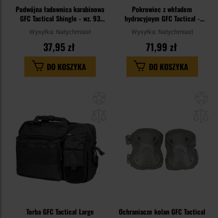
Podwójna ładownica karabinowa
Pokrowiec z wkładem
GFC Tactical Shingle - wz. 93
hydracyjnym GFC Tactical -
"Pantera" / PL Woodland
Oliwkowy
Wysyłka:
Natychmiast
Wysyłka:
Natychmiast
37,95 zł
71,99 zł
DO KOSZYKA
DO KOSZYKA
Dodaj
Do
do
do
schowka
sc
Torba GFC Tactical Large
Ochraniacze kolan GFC Tactical