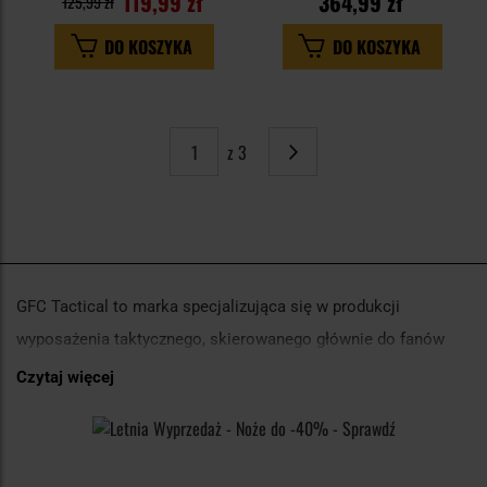
119,99 zł
364,99 zł
125,99 zł
DO KOSZYKA
DO KOSZYKA
z 3
Strona
Następne
GFC Tactical to marka specjalizująca się w produkcji
wyposażenia taktycznego, skierowanego głównie do fanów
airsoftu oraz aktywności outdoorowych. Obecnie produkty
Czytaj więcej
GFC Tactical są dostępne m.in. w Danii, Holandii i Wielkiej
Brytanii.