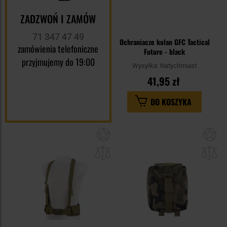
ZADZWOŃ I ZAMÓW
71 347 47 49
Ochraniacze kolan GFC Tactical
zamówienia telefoniczne
Future - black
przyjmujemy do 19:00
Wysyłka:
Natychmiast
41,95 zł
DO KOSZYKA
Dodaj
Do
do
do
schowka
sc