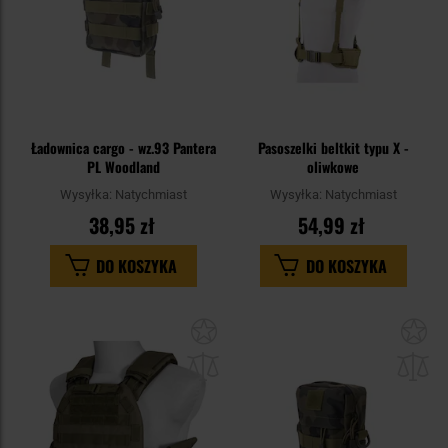
Ładownica cargo - wz.93 Pantera
Pasoszelki beltkit typu X -
PL Woodland
oliwkowe
Wysyłka:
Natychmiast
Wysyłka:
Natychmiast
38,95 zł
54,99 zł
DO KOSZYKA
DO KOSZYKA
Dodaj
Do
do
do
schowka
sc