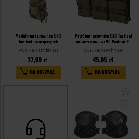
Modularna ładownica GFC
Potrójna ładownica GFC Tactical
Tactical na magazynek
uniwersalna - wz.93 Pantera PL
pistoletowy TC+ - wz.93 Pantera
Woodland
Wysyłka:
Natychmiast
Wysyłka:
Natychmiast
PL Woodland
27,99 zł
45,95 zł
DO KOSZYKA
DO KOSZYKA
Dod
do
sc