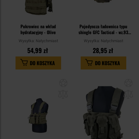
Pokrowiec na wkład
Pojedyncza ładownica typu
hydratacyjny - Olive
shingle GFC Tactical - wz.93
Pantera PL Woodland
Wysyłka:
Natychmiast
Wysyłka:
Natychmiast
54,99 zł
28,95 zł
DO KOSZYKA
DO KOSZYKA
Dodaj
Do
do
do
schowka
sc