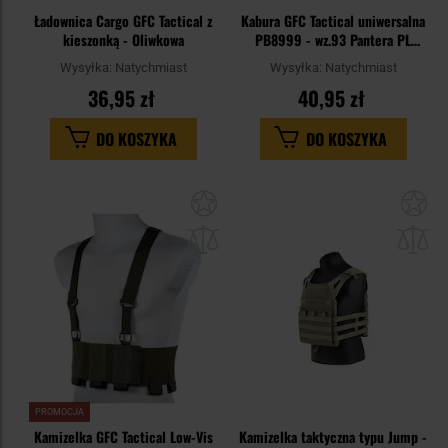
Ładownica Cargo GFC Tactical z
Kabura GFC Tactical uniwersalna
kieszonką - Oliwkowa
PB8999 - wz.93 Pantera PL
Woodland
Wysyłka:
Natychmiast
Wysyłka:
Natychmiast
36,95 zł
40,95 zł
DO KOSZYKA
DO KOSZYKA
Dodaj
Do
do
do
schowka
sc
PROMOCJA
Kamizelka GFC Tactical Low-Vis
Kamizelka taktyczna typu Jump -