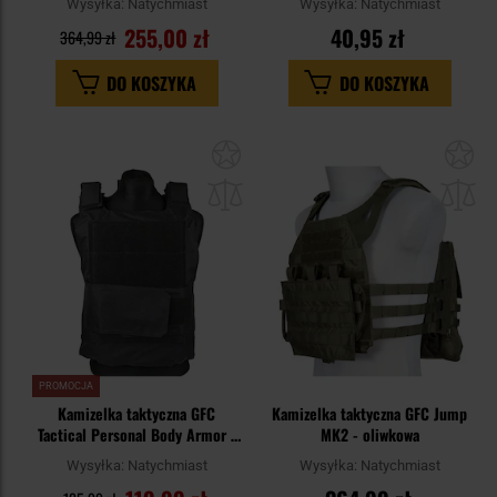
Wysyłka:
Natychmiast
Wysyłka:
Natychmiast
255,00 zł
40,95 zł
364,99 zł
DO KOSZYKA
DO KOSZYKA
Dodaj
Do
do
do
schowka
sc
PROMOCJA
Kamizelka taktyczna GFC
Kamizelka taktyczna GFC Jump
Tactical Personal Body Armor -
MK2 - oliwkowa
Czarna
Wysyłka:
Natychmiast
Wysyłka:
Natychmiast