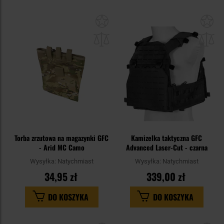
Dodaj
Do
do
do
schowka
sc
Torba zrzutowa na magazynki GFC
Kamizelka taktyczna GFC
- Arid MC Camo
Advanced Laser-Cut - czarna
Wysyłka:
Natychmiast
Wysyłka:
Natychmiast
34,95 zł
339,00 zł
DO KOSZYKA
DO KOSZYKA