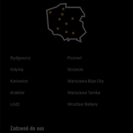
Bushcraft - co to jest i jak zacząć?
Outdoor
Tax Free
Plecak ewakuacyjny preppersa
Odzież
Bydgoszcz
Poznań
Gdynia
Szczecin
Katowice
Warszawa Blue City
Kraków
Warszawa Tamka
Łódź
Wrocław Bielany
Zadzwoń do nas