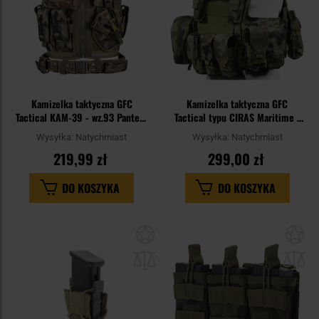
Kamizelka taktyczna GFC
Kamizelka taktyczna GFC
Tactical KAM-39 - wz.93 Pantera
Tactical typu CIRAS Maritime -
PL Woodland
wz.93 Pantera PL Woodland
Wysyłka:
Natychmiast
Wysyłka:
Natychmiast
219,99 zł
299,00 zł
DO KOSZYKA
DO KOSZYKA
Dodaj
Do
do
do
schowka
sc