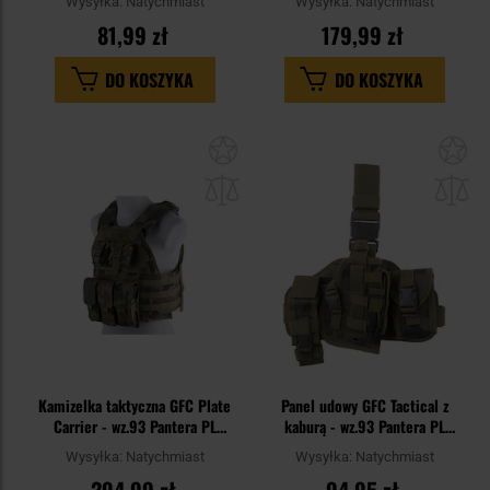
Wysyłka:
Natychmiast
Wysyłka:
Natychmiast
81,99 zł
179,99 zł
DO KOSZYKA
DO KOSZYKA
Dodaj
Do
do
do
schowka
sc
Kamizelka taktyczna GFC Plate
Panel udowy GFC Tactical z
Carrier - wz.93 Pantera PL
kaburą - wz.93 Pantera PL
Woodland
Woodland
Wysyłka:
Natychmiast
Wysyłka:
Natychmiast