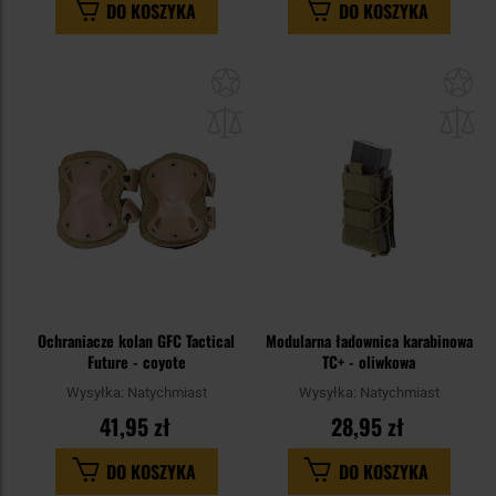
DO KOSZYKA
DO KOSZYKA
Dodaj
Do
do
do
schowka
sc
Ochraniacze kolan GFC Tactical
Modularna ładownica karabinowa
Future - coyote
TC+ - oliwkowa
Wysyłka:
Natychmiast
Wysyłka:
Natychmiast
41,95 zł
28,95 zł
DO KOSZYKA
DO KOSZYKA