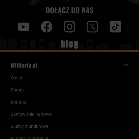
produktów marki GFC Tactical, które doskonale sprawdzą się
DOŁĄCZ DO NAS
zarówno podczas rozgrywek airsoftowych, jak i w
aktywnościach outdoorowych. Oferujemy między innymi:
y
f
i
t
tt
kamizelki taktyczne,
Blog
ochraniacze kolan,
ładownice,
pokrowce GFC,
O nas
kabury udowe,
Pomoc
Kontakt
pokrowce na broń,
Zamówienia hurtowe
zawieszenia taktyczne.
Służby mundurowe
Wszystkie produkty charakteryzują się solidnym wykonaniem,
Praca w Militaria.pl