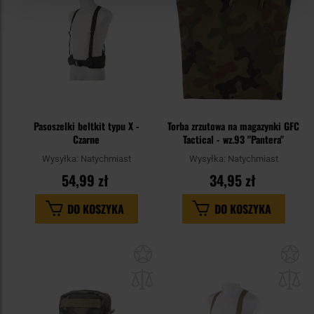
Pasoszelki beltkit typu X -
Torba zrzutowa na magazynki GFC
Czarne
Tactical - wz.93 "Pantera"
Wysyłka:
Natychmiast
Wysyłka:
Natychmiast
54,99 zł
34,95 zł
DO KOSZYKA
DO KOSZYKA
Dodaj
Do
do
do
schowka
sc