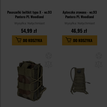
Pasoszelki beltkit typu X - wz.93
Apteczka zrywana - wz.93
Pantera PL Woodland
Pantera PL Woodland
Wysyłka:
Natychmiast
Wysyłka:
Natychmiast
54,99 zł
46,95 zł
DO KOSZYKA
DO KOSZYKA
Dodaj
Do
do
do
schowka
sc