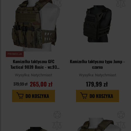
schowka
sc
PROMOCJA
Kamizelka taktyczna GFC
Kamizelka taktyczna typu Jump -
Tactical 9039 Basic - wz.93
czarna
Pantera PL Woodland
Wysyłka:
Natychmiast
Wysyłka:
Natychmiast
265,00 zł
179,99 zł
379,99 zł
DO KOSZYKA
DO KOSZYKA
Dodaj
Do
do
do
schowka
sc