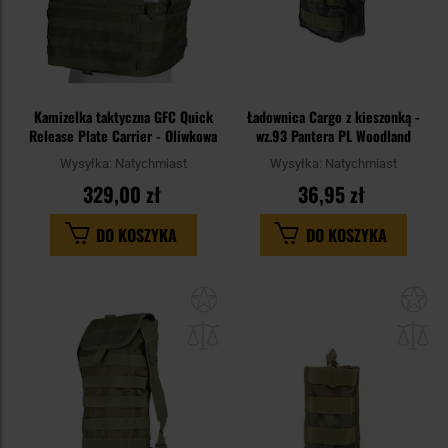
Kamizelka taktyczna GFC Quick
Ładownica Cargo z kieszonką -
Release Plate Carrier - Oliwkowa
wz.93 Pantera PL Woodland
Wysyłka:
Natychmiast
Wysyłka:
Natychmiast
329,00 zł
36,95 zł
DO KOSZYKA
DO KOSZYKA
Dodaj
Do
do
do
schowka
sc