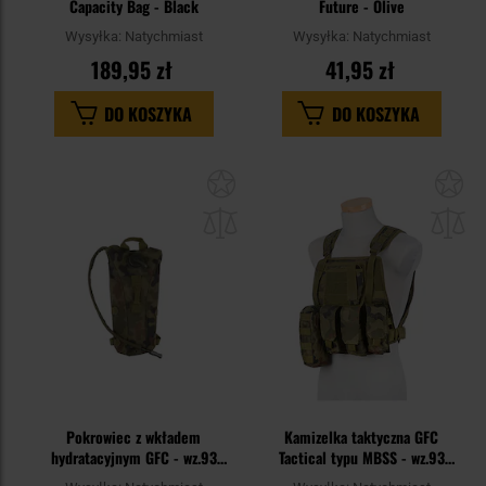
Capacity Bag - Black
Future - Olive
Wysyłka:
Natychmiast
Wysyłka:
Natychmiast
189,95 zł
41,95 zł
DO KOSZYKA
DO KOSZYKA
Dodaj
Do
do
do
schowka
sc
Pokrowiec z wkładem
Kamizelka taktyczna GFC
hydratacyjnym GFC - wz.93
Tactical typu MBSS - wz.93
Pantera PL Woodland
Pantera PL Woodland