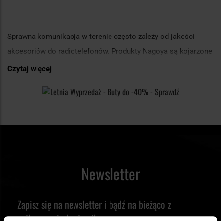
Sprawna komunikacja w terenie często zależy od jakości
akcesoriów do radiotelefonów. Produkty Nagoya są kojarzone
przede wszystkim z antenami do urządzeń ręcznych i
Czytaj więcej
mobilnych, które pomagają poprawić zasięg oraz komfort
pracy podczas działań outdoorowych, podróży terenowych czy
łączności krótkofalarskiej. Rozwiązania tej marki dobrze
sprawdzają się zarówno podczas aktywności survivalowych,
jak i w codziennym użytkowaniu radiotelefonów
wykorzystywanych w samochodzie, na biwaku lub podczas
Newsletter
wypraw.
Akcesoria do radiokomunikacji terenowej
Zapisz się na newsletter i bądź na bieżąco z
najlepszymi okazjami!