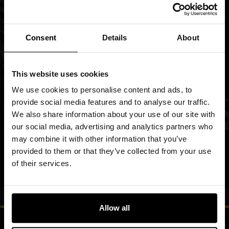
Nagoya koncentruje się na akcesoriach wspierających
stabilną i wygodną komunikację radiową. W ofercie marki
Imię
można znaleźć anteny przeznaczone do popularnych
Consent
Details
About
radiotelefonów ręcznych oraz modeli mobilnych pracujących
Subskrybuj
nasz
w pasmach UHF i VHF. Tego typu wyposażenie przydaje się
This website uses cookies
newsletter:
podczas wyjazdów off-roadowych, trekkingu, aktywności
Zapoznałem się z
polityką prywatności
We use cookies to personalise content and ads, to
outdoorowych czy pracy w terenie, gdzie utrzymanie łączności
DOŁĄCZ
provide social media features and to analyse our traffic.
ma duże znaczenie.
We also share information about your use of our site with
our social media, advertising and analytics partners who
Konstrukcje anten Nagoya stawiają na praktyczność
DOŁĄCZ DO NAS
may combine it with other information that you’ve
użytkowania. W zależności od modelu użytkownik może
provided to them or that they’ve collected from your use
of their services.
dobrać rozwiązania kompaktowe do codziennego noszenia lub
y
f
i
t
tt
dłuższe anteny poprawiające parametry pracy urządzenia w
Blog
otwartej przestrzeni. Popularność marki wśród użytkowników
Allow all
radiotelefonów wynika między innymi z prostego montażu,
kompatybilności z wieloma urządzeniami oraz wygody