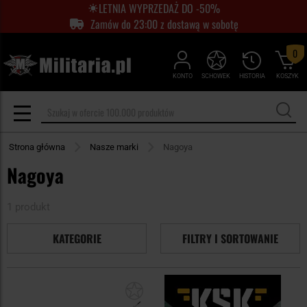
LETNIA WYPRZEDAŻ DO -50%
Zamów do 23:00 z dostawą w sobotę
0
KONTO
SCHOWEK
HISTORIA
KOSZYK
Strona główna
Nasze marki
Nagoya
Nagoya
1 produkt
KATEGORIE
FILTRY I SORTOWANIE
Dodaj
do