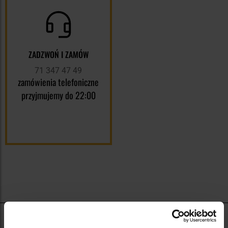
ZADZWOŃ I ZAMÓW
71 347 47 49
zamówienia telefoniczne
przyjmujemy do 22:00
Rower używany na co dzień wymaga czegoś więcej niż tylko