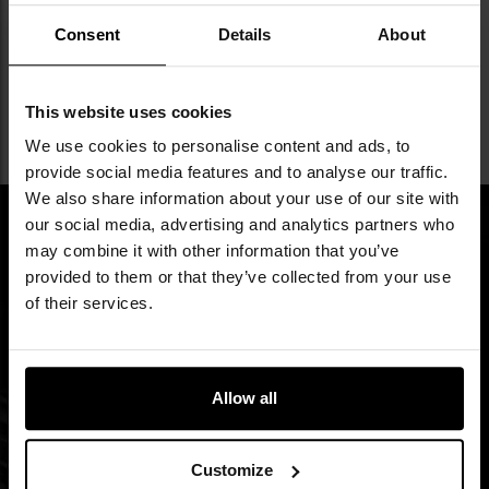
regularnego serwisu. Liczy się możliwość szybkiej naprawy w
Consent
Details
About
trasie, wygodnego przewożenia ekwipunku i sprawnego
Czytaj więcej
przygotowania roweru do dłuższej wyprawy. Topeak od lat
This website uses cookies
rozwija akcesoria rowerowe, które mają ułatwiać codzienną
We use cookies to personalise content and ads, to
jazdę, turystykę oraz samodzielną obsługę sprzętu – zarówno
provide social media features and to analyse our traffic.
podczas krótkich dojazdów po mieście, jak i wielodniowych
We also share information about your use of our site with
wyjazdów bikepackingowych.
our social media, advertising and analytics partners who
may combine it with other information that you’ve
Akcesoria rowerowe Topeak do
provided to them or that they’ve collected from your use
Newsletter
of their services.
codziennej jazdy i dłuższych tras
Zapisz się na newsletter i bądź na bieżąco z
Marka powstała na początku lat 90. i od początku
najlepszymi okazjami!
Allow all
koncentrowała się na praktycznych rozwiązaniach dla
rowerzystów. Zamiast skupiać się wyłącznie na samym
Imię
Customize
sprzęcie rowerowym, Topeak rozwijał akcesoria poprawiające