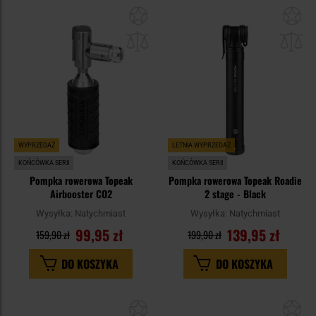
Dodaj
Do
do
do
schowka
sc
WYPRZEDAŻ
LETNIA WYPRZEDAŻ
KOŃCÓWKA SERII
KOŃCÓWKA SERII
Pompka rowerowa Topeak
Pompka rowerowa Topeak Roadie
Airbooster CO2
2 stage - Black
Wysyłka:
Natychmiast
Wysyłka:
Natychmiast
99,95 zł
139,95 zł
159,90 zł
199,90 zł
DO KOSZYKA
DO KOSZYKA
Dodaj
Do