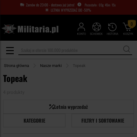
Zamów do 23:00 - dostawa już jutro!
03
g
45
m
14
s
LETNIA WYPRZEDAŻ DO -50%
0
KONTO
SCHOWEK
HISTORIA
KOSZYK
Strona główna
Nasze marki
Topeak
Topeak
4 produkty
Letnia wyprzedaż
KATEGORIE
FILTRY I SORTOWANIE