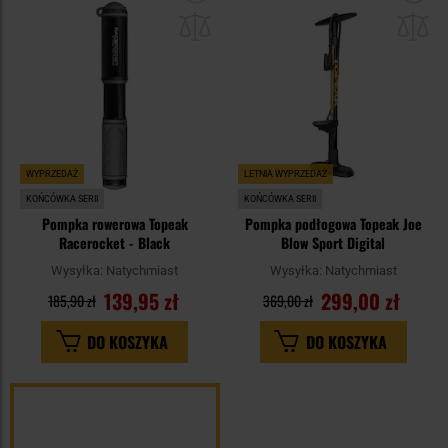
do
do
schowka
sc
WYPRZEDAŻ
LETNIA WYPRZEDAŻ
KOŃCÓWKA SERII
KOŃCÓWKA SERII
Pompka rowerowa Topeak
Pompka podłogowa Topeak Joe
Racerocket - Black
Blow Sport Digital
Wysyłka:
Natychmiast
Wysyłka:
Natychmiast
139,95 zł
299,00 zł
185,90 zł
369,00 zł
DO KOSZYKA
DO KOSZYKA