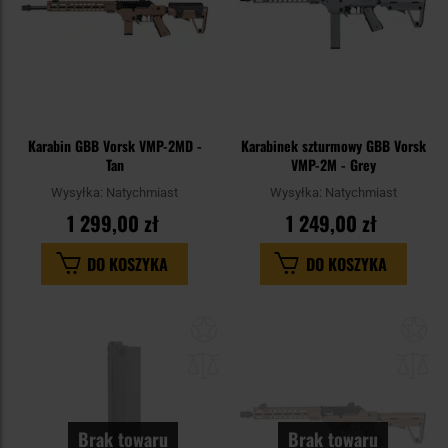
Karabin GBB Vorsk VMP-2MD -
Karabinek szturmowy GBB Vorsk
Tan
VMP-2M - Grey
Wysyłka:
Natychmiast
Wysyłka:
Natychmiast
1 299,00 zł
1 249,00 zł
DO KOSZYKA
DO KOSZYKA
Dodaj
Do
do
do
schowka
sc
Brak towaru
Brak towaru