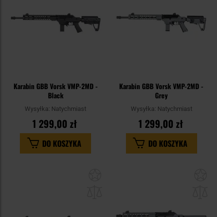
Karabin GBB Vorsk VMP-2MD -
Karabin GBB Vorsk VMP-2MD -
Black
Grey
Wysyłka:
Natychmiast
Wysyłka:
Natychmiast
1 299,00 zł
1 299,00 zł
DO KOSZYKA
DO KOSZYKA
Dodaj
Do
do
do
schowka
sc