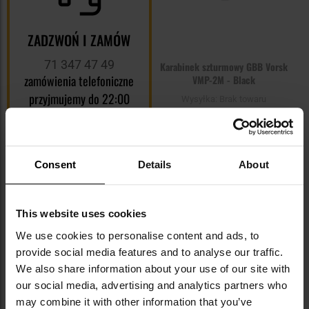
ZADZWOŃ I ZAMÓW
71 347 47 49
Karabinek szturmowy GBB Vorsk
zamówienia telefoniczne
VMP-2M - Black
przyjmujemy do 22:00
Wysyłka:
Brak towaru
1 249,00 zł
POWIADOM O
DOSTĘPNOŚCI
Consent
Details
About
Dodaj
do
This website uses cookies
schowka
We use cookies to personalise content and ads, to
provide social media features and to analyse our traffic.
We also share information about your use of our site with
Brak towaru
our social media, advertising and analytics partners who
may combine it with other information that you’ve