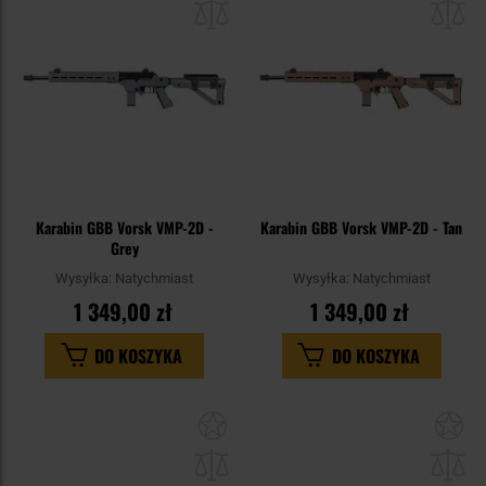
schowka
sc
Karabin GBB Vorsk VMP-2D -
Karabin GBB Vorsk VMP-2D - Tan
Grey
Wysyłka:
Natychmiast
Wysyłka:
Natychmiast
1 349,00 zł
1 349,00 zł
DO KOSZYKA
DO KOSZYKA
Dodaj
Do
do
do
schowka
sc