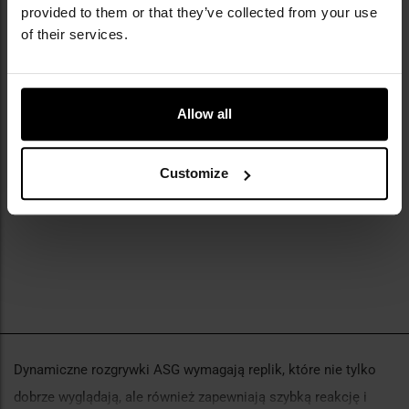
provided to them or that they’ve collected from your use
of their services.
Karabin GBB Vorsk VMP-2D -
Black
Allow all
Wysyłka:
Brak towaru
1 349,00 zł
Customize
POWIADOM O
DOSTĘPNOŚCI
Dynamiczne rozgrywki ASG wymagają replik, które nie tylko
dobrze wyglądają, ale również zapewniają szybką reakcję i