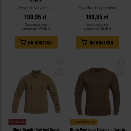
Wysyłka:
Natychmiast
Wysyłka:
Natychmiast
199,95 zł
199,95 zł
Sugerowana cena
Sugerowana cena
producenta
229,00 zł
producenta
219,00 zł
DO KOSZYKA
DO KOSZYKA
Dodaj
Do
do
do
schowka
sc
PROMOCJA
LETNIA WYPRZEDAŻ
Bluza Brandit Tactical Sweat
Bluza Pentagon Elysium - Coyote