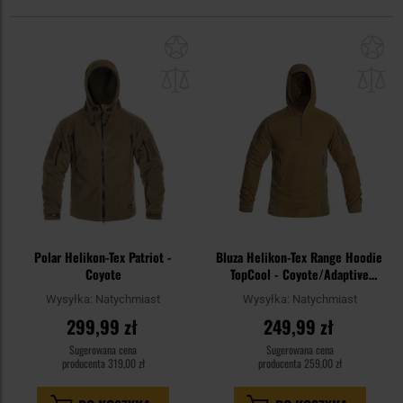
Dodaj
Do
do
do
schowka
sc
Polar Helikon-Tex Patriot -
Bluza Helikon-Tex Range Hoodie
Coyote
TopCool - Coyote/Adaptive
Green
Wysyłka:
Natychmiast
Wysyłka:
Natychmiast
299,99 zł
249,99 zł
Sugerowana cena
Sugerowana cena
producenta
319,00 zł
producenta
259,00 zł