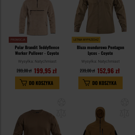
PROMOCJA
LETNIA WYPRZEDAŻ
Polar Brandit Teddyfleece
Bluza mundurowa Pentagon
Worker Pullover - Coyote
Lycos - Coyote
Wysyłka:
Natychmiast
Wysyłka:
Natychmiast
199,95 zł
152,96 zł
289,00 zł
239,00 zł
DO KOSZYKA
DO KOSZYKA
Dodaj
Do
do
do
schowka
sc