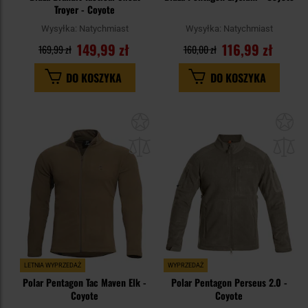
Troyer - Coyote
Wysyłka:
Natychmiast
Wysyłka:
Natychmiast
149,99 zł
116,99 zł
169,99 zł
160,00 zł
DO KOSZYKA
DO KOSZYKA
Dodaj
Do
do
do
schowka
sc
LETNIA WYPRZEDAŻ
WYPRZEDAŻ
Polar Pentagon Tac Maven Elk -
Polar Pentagon Perseus 2.0 -
Coyote
Coyote