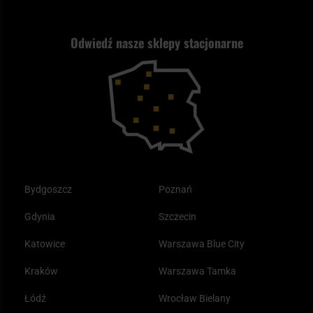
Jak wybrać replikę ASG?
Strzelectwo
Nasz asortyment a prawo
Zwroty
ASG czy wiatrówka - co wybrać?
Odwiedź nasze sklepy stacjonarne
Samoobrona
Kupony i kody rabatowe
Reklamacje i gwarancja
Bushcraft - co to jest i jak zacząć?
Outdoor
Tax Free
Plecak ewakuacyjny preppersa
Odzież
Bydgoszcz
Poznań
Gdynia
Szczecin
Katowice
Warszawa Blue City
Kraków
Warszawa Tamka
Łódź
Wrocław Bielany