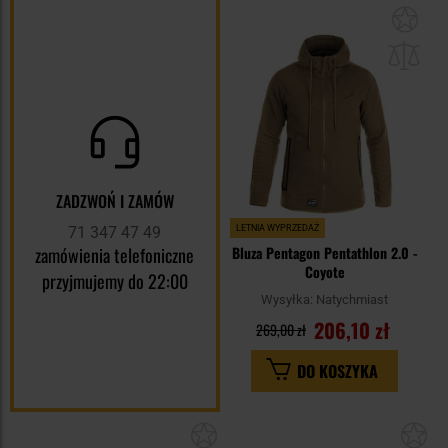
Dod
do
sc
ZADZWOŃ I ZAMÓW
71 347 47 49
LETNIA WYPRZEDAŻ
zamówienia telefoniczne
Bluza Pentagon Pentathlon 2.0 -
Coyote
przyjmujemy do 22:00
Wysyłka:
Natychmiast
206,10 zł
269,00 zł
DO KOSZYKA
Dodaj
Do