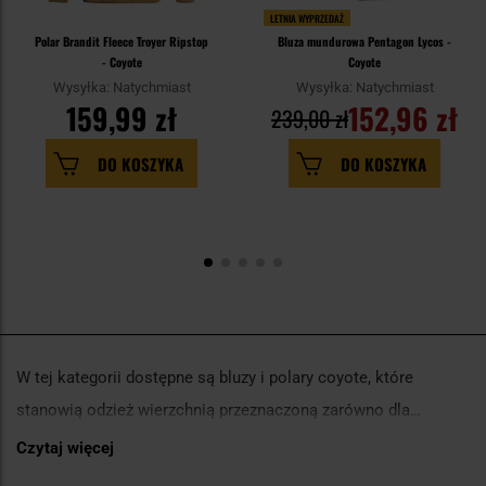
LETNIA WYPRZEDAŻ
Polar Brandit Fleece Troyer Ripstop
Bluza mundurowa Pentagon Lycos -
- Coyote
Coyote
Wysyłka: Natychmiast
Wysyłka: Natychmiast
159,99 zł
152,96 zł
239,00 zł
DO KOSZYKA
DO KOSZYKA
W tej kategorii dostępne są bluzy i polary coyote, które
stanowią odzież wierzchnią przeznaczoną zarówno dla
entuzjastów outdooru, jak i profesjonalnych żołnierzy. Coyote
Czytaj więcej
W Militaria.pl kupisz polar coyote, który odznacza się świetną
to odcień brązu, który jest często łączony z kamuflażem