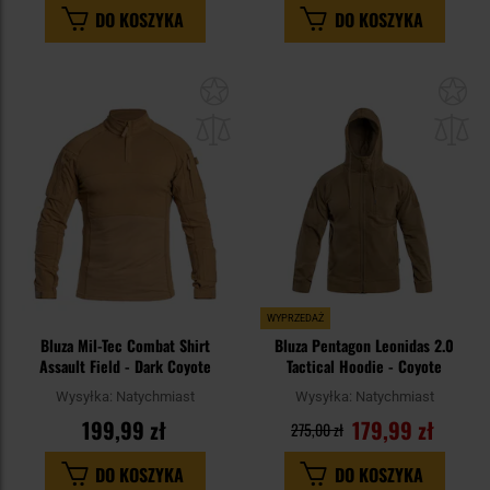
DO KOSZYKA
DO KOSZYKA
Dodaj
Do
do
do
schowka
sc
WYPRZEDAŻ
Bluza Mil-Tec Combat Shirt
Bluza Pentagon Leonidas 2.0
Assault Field - Dark Coyote
Tactical Hoodie - Coyote
Wysyłka:
Natychmiast
Wysyłka:
Natychmiast
199,99 zł
179,99 zł
275,00 zł
DO KOSZYKA
DO KOSZYKA