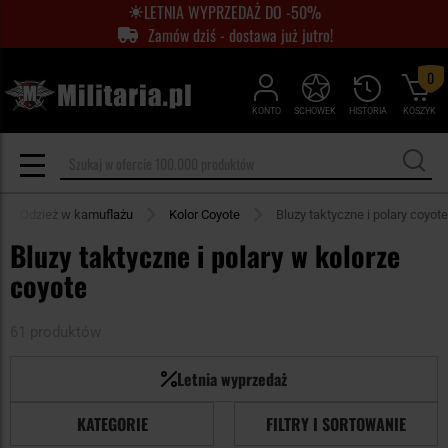
LETNIA WYPRZEDAŻ DO -50%
Zamów dziś - dostawa już jutro!
0
KONTO
SCHOWEK
HISTORIA
KOSZYK
Odzież w kamuflażu
Kolor Coyote
Bluzy taktyczne i polary coyote
Bluzy taktyczne i polary w kolorze
coyote
61 produktów
Letnia wyprzedaż
KATEGORIE
FILTRY I SORTOWANIE