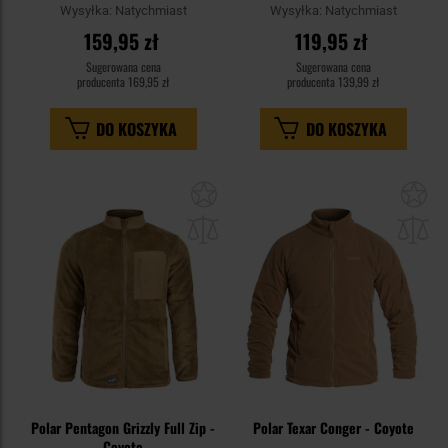
Wysyłka:
Natychmiast
Wysyłka:
Natychmiast
159,95 zł
119,95 zł
Sugerowana cena
Sugerowana cena
producenta
169,95 zł
producenta
139,99 zł
DO KOSZYKA
DO KOSZYKA
Dodaj
Do
do
do
schowka
sc
Polar Pentagon Grizzly Full Zip -
Polar Texar Conger - Coyote
Coyote