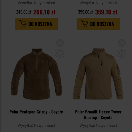
Wysyłka:
Natychmiast
Wysyłka:
Natychmiast
206,10 zł
359,10 zł
249,00 zł
399,00 zł
DO KOSZYKA
DO KOSZYKA
Dodaj
Do
do
do
schowka
sc
Polar Pentagon Grizzly - Coyote
Polar Brandit Fleece Troyer
Ripstop - Coyote
Wysyłka:
Natychmiast
Wysyłka:
Natychmiast