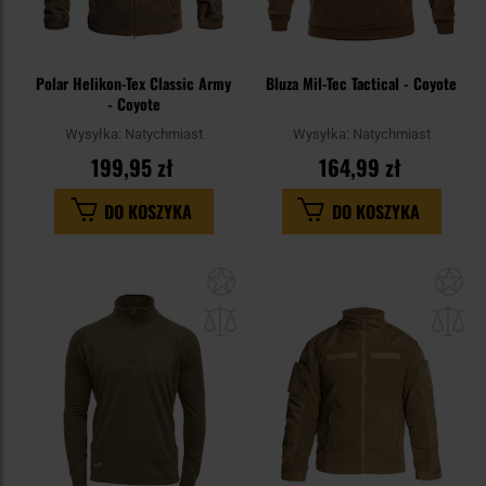
Polar Helikon-Tex Classic Army
Bluza Mil-Tec Tactical - Coyote
- Coyote
Wysyłka:
Natychmiast
Wysyłka:
Natychmiast
199,95 zł
164,99 zł
DO KOSZYKA
DO KOSZYKA
Dodaj
Do
do
do
schowka
sc