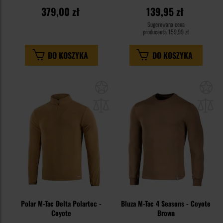
379,00 zł
139,95 zł
Sugerowana cena
producenta
159,99 zł
DO KOSZYKA
DO KOSZYKA
Dodaj
Do
do
do
schowka
sc
Polar M-Tac Delta Polartec -
Bluza M-Tac 4 Seasons - Coyote
Coyote
Brown