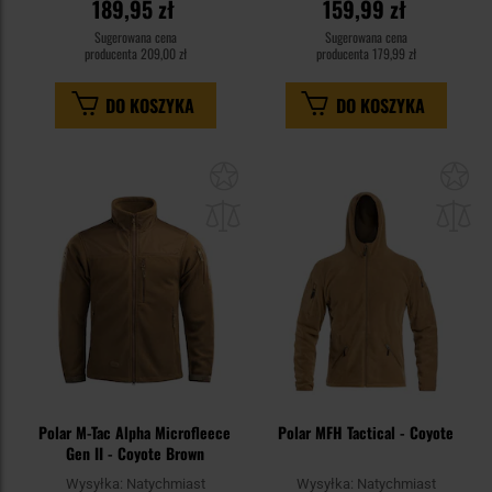
189,95 zł
159,99 zł
Sugerowana cena
Sugerowana cena
producenta
209,00 zł
producenta
179,99 zł
DO KOSZYKA
DO KOSZYKA
Dodaj
Do
do
do
schowka
sc
Polar M-Tac Alpha Microfleece
Polar MFH Tactical - Coyote
Gen II - Coyote Brown
Wysyłka:
Natychmiast
Wysyłka:
Natychmiast