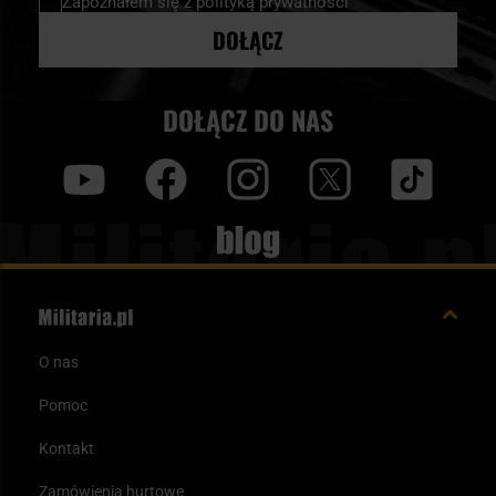
Zapoznałem się z
polityką prywatności
DOŁĄCZ
DOŁĄCZ DO NAS
y
f
i
t
tt
Blog
O nas
Pomoc
Kontakt
Zamówienia hurtowe