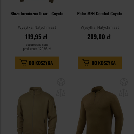
Bluza termiczna Texar - Coyote
Polar MFH Combat Coyote
Wysyłka:
Natychmiast
Wysyłka:
Natychmiast
119,95 zł
209,00 zł
Sugerowana cena
producenta
129,95 zł
DO KOSZYKA
DO KOSZYKA
Dodaj
Do
do
do
schowka
sc