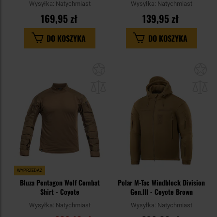
Wysyłka:
Natychmiast
Wysyłka:
Natychmiast
169,95 zł
139,95 zł
DO KOSZYKA
DO KOSZYKA
Dodaj
Do
do
do
schowka
sc
WYPRZEDAŻ
Bluza Pentagon Wolf Combat
Polar M-Tac Windblock Division
Shirt - Coyote
Gen.III - Coyote Brown
Wysyłka:
Natychmiast
Wysyłka:
Natychmiast