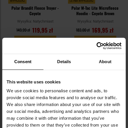
WYPRZEDAŻ
LETNIA WYPRZEDAŻ
Polar Brandit Fleece Troyer -
Polar M-Tac Lite Microfleece
Coyote
Hoodie - Coyote Brown
Wysyłka:
Natychmiast
Wysyłka:
Natychmiast
119,95 zł
169,95 zł
149,99 zł
183,00 zł
DO KOSZYKA
DO KOSZYKA
Dodaj
Do
Consent
Details
About
do
do
schowka
sc
This website uses cookies
We use cookies to personalise content and ads, to
provide social media features and to analyse our traffic.
We also share information about your use of our site with
our social media, advertising and analytics partners who
PROMOCJA
may combine it with other information that you’ve
WYPRZEDAŻ
provided to them or that they’ve collected from your use
Bluza Emerson Gear Blue Label
Bluza Helikon-Tex MBDU NyCo