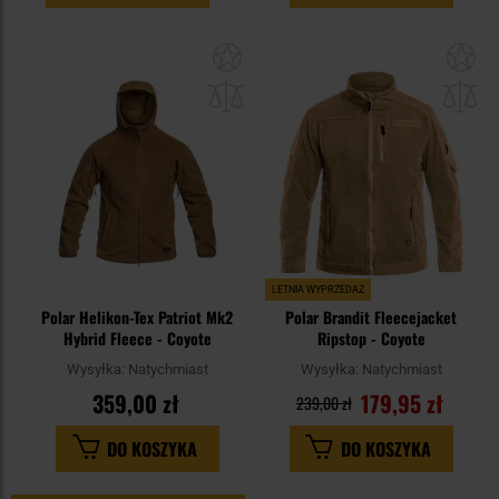
Dodaj
Do
do
do
schowka
sc
LETNIA WYPRZEDAŻ
Polar Helikon-Tex Patriot Mk2
Polar Brandit Fleecejacket
Hybrid Fleece - Coyote
Ripstop - Coyote
Wysyłka:
Natychmiast
Wysyłka:
Natychmiast
359,00 zł
179,95 zł
239,00 zł
DO KOSZYKA
DO KOSZYKA