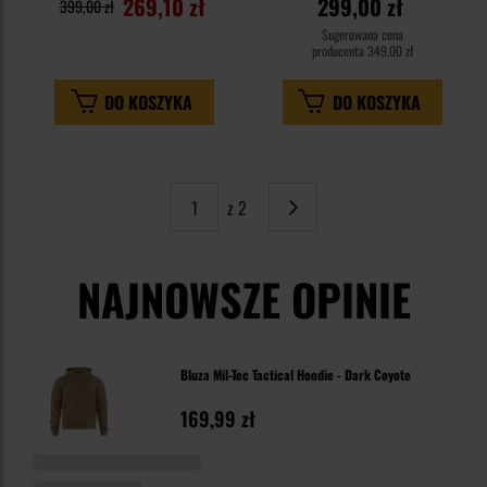
269,10 zł
299,00 zł
399,00 zł
Sugerowana cena
producenta
349,00 zł
DO KOSZYKA
DO KOSZYKA
z 2
Strona
Następne
NAJNOWSZE OPINIE
Bluza Mil-Tec Tactical Hoodie - Dark Coyote
169,99 zł