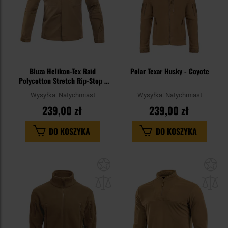
Bluza Helikon-Tex Raid
Polar Texar Husky - Coyote
Polycotton Stretch Rip-Stop -
Coyote
Wysyłka:
Natychmiast
Wysyłka:
Natychmiast
239,00 zł
239,00 zł
DO KOSZYKA
DO KOSZYKA
Dodaj
Do
do
do
schowka
sc