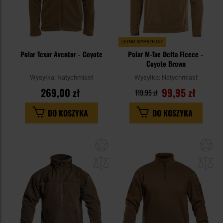
LETNIA WYPRZEDAŻ
Polar Texar Aventor - Coyote
Polar M-Tac Delta Fleece -
Coyote Brown
Wysyłka:
Natychmiast
Wysyłka:
Natychmiast
269,00 zł
99,95 zł
119,95 zł
DO KOSZYKA
DO KOSZYKA
Dodaj
Do
do
do
schowka
sc