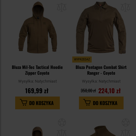
do
do
schowka
sc
WYPRZEDAŻ
Bluza Mil-Tec Tactical Hoodie
Bluza Pentagon Combat Shirt
Zipper Coyote
Ranger - Coyote
Wysyłka:
Natychmiast
Wysyłka:
Natychmiast
169,99 zł
224,10 zł
350,00 zł
DO KOSZYKA
DO KOSZYKA
Dodaj
Do
do
do
schowka
sc