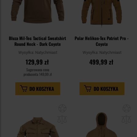
Bluza Mil-Tec Tactical Sweatshirt
Polar Helikon-Tex Patriot Pro -
Round Neck - Dark Coyote
Coyote
Wysyłka:
Natychmiast
Wysyłka:
Natychmiast
129,99 zł
499,99 zł
Sugerowana cena
producenta
149,99 zł
DO KOSZYKA
DO KOSZYKA
Dodaj
Do
do
do
schowka
sc