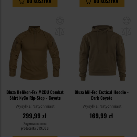
DO KOSZYKA
DO KOSZYKA
Dodaj
Do
do
do
schowka
sc
Bluza Helikon-Tex MCDU Combat
Bluza Mil-Tec Tactical Hoodie -
Shirt NyCo Rip-Stop - Coyote
Dark Coyote
Wysyłka:
Natychmiast
Wysyłka:
Natychmiast
299,99 zł
169,99 zł
Sugerowana cena
producenta
319,00 zł