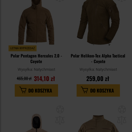
LETNIA WYPRZEDAŻ
Polar Pentagon Hercules 2.0 -
Polar Helikon-Tex Alpha Tactical
Coyote
- Coyote
Wysyłka:
Natychmiast
Wysyłka:
Natychmiast
314,10 zł
259,00 zł
465,00 zł
DO KOSZYKA
DO KOSZYKA
Dodaj
Do
do
do
schowka
sc