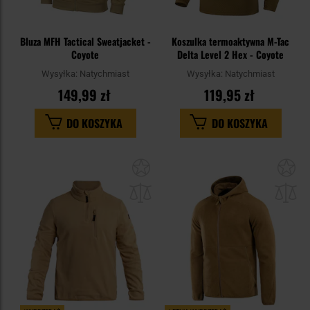
Bluza MFH Tactical Sweatjacket -
Koszulka termoaktywna M-Tac
Coyote
Delta Level 2 Hex - Coyote
Wysyłka:
Natychmiast
Wysyłka:
Natychmiast
149,99 zł
119,95 zł
DO KOSZYKA
DO KOSZYKA
Dodaj
Do
do
do
schowka
sc