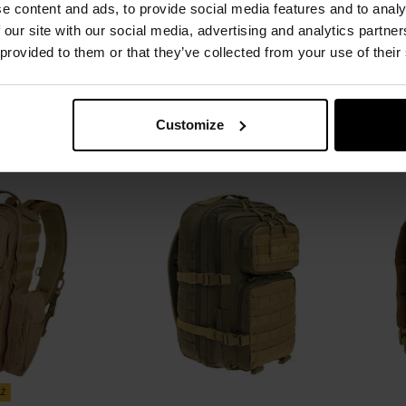
e content and ads, to provide social media features and to analy
estock Phantom
Plecak Helikon-Tex Guardian
Plec
 our site with our social media, advertising and analytics partn
 - Coyote
Assault 35 l - Coyote
 provided to them or that they’ve collected from your use of their
Natychmiast
Wysyłka:
Natychmiast
W
,00 zł
227,50 zł
399,99 zł
SZYKA
DO KOSZYKA
Customize
Dodaj
Dodaj
Porównaj
Porówn
do
do
schowka
schowka
AŻ