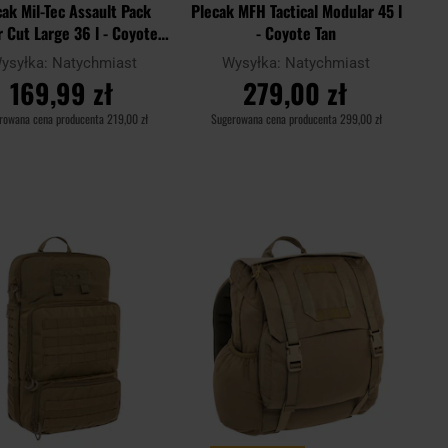
cak Mil-Tec Assault Pack
Plecak MFH Tactical Modular 45 l
r Cut Large 36 l - Coyote
- Coyote Tan
Tan
ysyłka:
Natychmiast
Wysyłka:
Natychmiast
169,99 zł
279,00 zł
rowana cena producenta
219,00 zł
Sugerowana cena producenta
299,00 zł
DO KOSZYKA
DO KOSZYKA
Dodaj
Doda
aj
Porównaj
do
do
schowka
scho