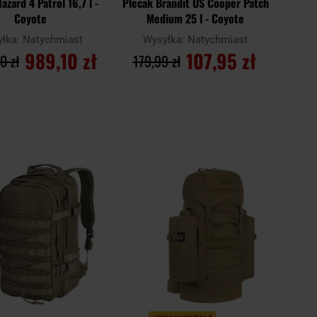
azard 4 Patrol 16,7 l -
Plecak Brandit US Cooper Patch
Coyote
Medium 25 l - Coyote
yłka:
Natychmiast
Wysyłka:
Natychmiast
989,10 zł
107,95 zł
0 zł
179,99 zł
O KOSZYKA
DO KOSZYKA
Dodaj
Doda
Porównaj
do
do
schowka
scho