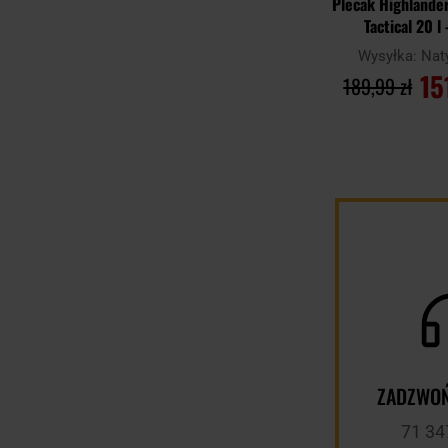
Plecak Highlander
Tactical 20 l
Wysyłka:
Nat
15
189,99 zł
DO KOSZ
Porównaj
ZADZWOŃ
71 34