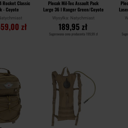
4 Rocket Classic
Plecak Mil-Tec Assault Pack
Ple
ck - Coyote
Large 36 l Ranger Green/Coyote
Lase
Natychmiast
Wysyłka:
Natychmiast
W
59,00 zł
189,95 zł
Sugerowana cena producenta
199,99 zł
Suge
SZYKA
DO KOSZYKA
Dodaj
Dodaj
Porównaj
Porówn
do
do
schowka
schowka