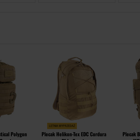
Dodaj
Dodaj
do
do
schowka
schowka
LETNIA WYPRZEDAŻ
ctical Polygon
Plecak Helikon-Tex EDC Cordura
Plecak 