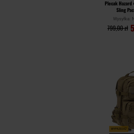
Plecak Hazard 
Sling Pa
Wysyłka:
5
799,00 zł
DO KO
Porównaj
WYPRZEDAŻ