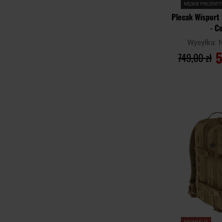
MĘSKIE PREZENTY
Plecak Wisport
- C
Wysyłka:
5
749,00 zł
DO KO
Porównaj
PROMOCJA