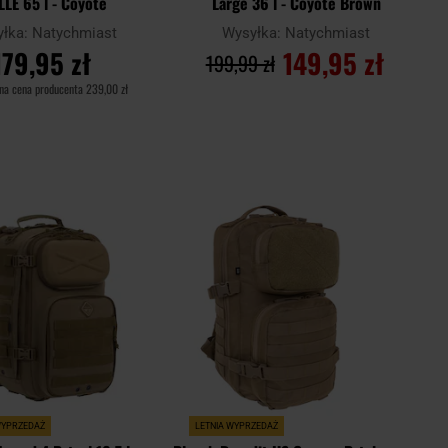
LE 65 l - Coyote
Large 36 l - Coyote Brown
yłka:
Natychmiast
Wysyłka:
Natychmiast
179,95 zł
149,95 zł
199,99 zł
na cena producenta
239,00 zł
O KOSZYKA
DO KOSZYKA
Dodaj
Dodaj
Porównaj
do
do
schowka
schowk
WYPRZEDAŻ
LETNIA WYPRZEDAŻ