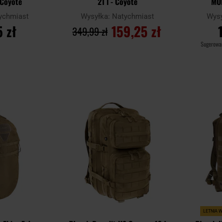
 Coyote
21 l - Coyote
MOL
ychmiast
Wysyłka:
Natychmiast
Wys
 zł
159,25 zł
349,99 zł
Sugerowa
YKA
DO KOSZYKA
D
Dodaj
Dodaj
Porównaj
Porównaj
do
do
schowka
schowka
LETNIA 