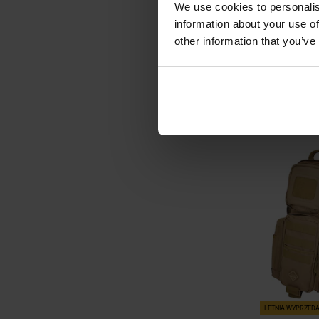
We use cookies to personalis
Plecak Eberl
information about your use of
42,6 l
other information that you’ve
Wysyłka:
2 519
DO KO
Porównaj
LETNIA WYPRZED