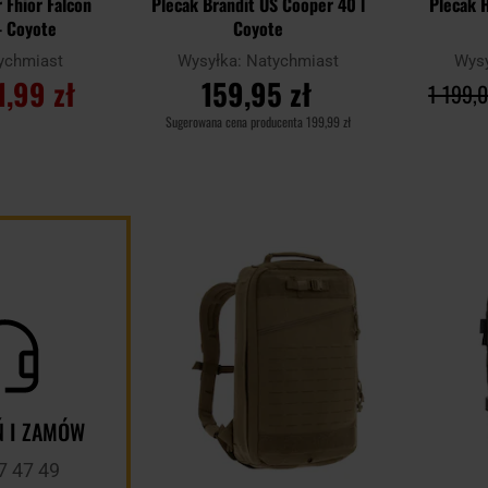
 Fhior Falcon
Plecak Brandit US Cooper 40 l
Plecak H
 - Coyote
Coyote
ychmiast
Wysyłka:
Natychmiast
Wys
1,99 zł
159,95 zł
1 199,0
Sugerowana cena producenta
199,99 zł
YKA
DO KOSZYKA
D
Dodaj
Porównaj
Porównaj
do
schowka
 I ZAMÓW
7 47 49