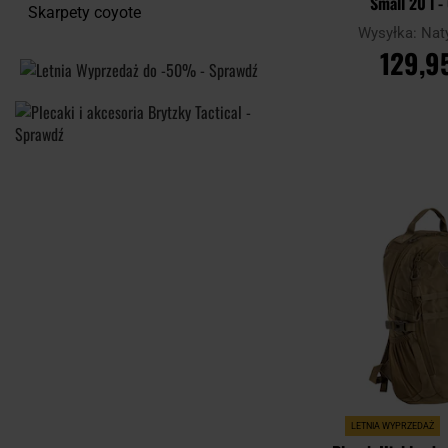
Small 20 l -
Skarpety coyote
Wysyłka:
Nat
129,95
DO KOSZ
Porównaj
LETNIA WYPRZEDAŻ