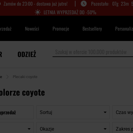
|
Zamów do 23:00 - dostawa już jutro!
07
g
23
m
LETNIA WYPRZEDAŻ DO -50%
przedaż
Nowości
Promocje
Bestsellery
Personali
R
ODZIEŻ
te
Plecaki coyote
olorze coyote
yprzedaż
Sortuj
Czas wy
Okazje
Zakres 