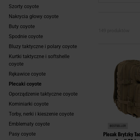
Szorty coyote
Nakrycia głowy coyote
Buty coyote
149 produktów
Spodnie coyote
Bluzy taktyczne i polary coyote
Kurtki taktyczne i softshelle
coyote
Rękawice coyote
Plecaki coyote
Oporządzenie taktyczne coyote
Kominiarki coyote
Torby, nerki i kieszenie coyote
Emblematy coyote
BESTSELLER
Plecak Brytzky Ta
Pasy coyote