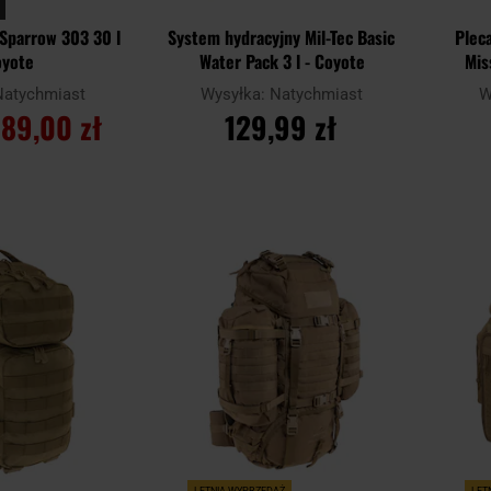
 Sparrow 303 30 l
System hydracyjny Mil-Tec Basic
Plec
oyote
Water Pack 3 l - Coyote
Mis
Natychmiast
Wysyłka:
Natychmiast
W
89,00 zł
129,99 zł
SZYKA
DO KOSZYKA
Dodaj
Dodaj
Porównaj
Porówn
do
do
schowka
schowka
LETNIA WYPRZEDAŻ
LET