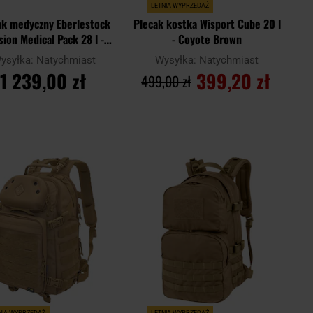
LETNIA WYPRZEDAŻ
ak medyczny Eberlestock
Plecak kostka Wisport Cube 20 l
sion Medical Pack 28 l -
- Coyote Brown
Coyote Brown
ysyłka:
Natychmiast
Wysyłka:
Natychmiast
1 239,00 zł
399,20 zł
499,00 zł
DO KOSZYKA
DO KOSZYKA
Dodaj
Doda
aj
Porównaj
do
do
schowka
scho
NIA WYPRZEDAŻ
LETNIA WYPRZEDAŻ