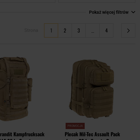
Pokaż więcej filtrów
Aktualnie czytasz stronę
1
2
3
4
Strona
Strona
Strona
Strona
Strona
Następne
Dodaj
Doda
do
do
schowka
scho
PROMOCJA
Brandit Kampfrucksack
Plecak Mil-Tec Assault Pack