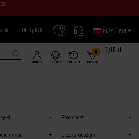
51
s
zacja
Oferty KSK
PL
PLN
0,00 zł
0
KONTO
SCHOWEK
HISTORIA
KOSZYK
syłki
Producent
pojemności
Liczba kieszeni