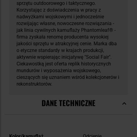
sprzętu outdoorowego i taktycznego.
Korzystając z doświadczenia w pracy z
nadwyżkami wojskowymi i jednocześnie
rozwijając własne, nowoczesne rozwiązania -
jak linia cywilnych kamuflaży Phantomleaf® -
firma zyskała renomę producenta wysokiej
jakości sprzętu w atrakcyjnej cenie. Marka dba
o etyczne standardy w krajach produkcji,
aktywnie wspierając inicjatywę "Social Fair".
Ciekawostką jest oferta replik historycznych
mundurów i wyposażenia wojskowego,
cieszących się uznaniem wśród kolekcjonerów i
rekonstruktorów.
DANE TECHNICZNE
Więcej
Kolor/kamuflaż
Odcienie