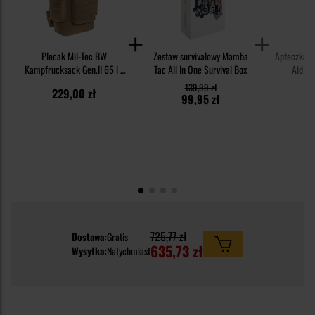
Plecak Mil-Tec BW
Zestaw survivalowy Mamba
Apteczka M
Kampfrucksack Gen.II 65 l -
Tac All In One Survival Box
Aid Ki
Coyote
139,99 zł
229,00 zł
6
99,95 zł
725,77 zł
Dostawa:
Gratis
635,73 zł
Wysyłka:
Natychmiast