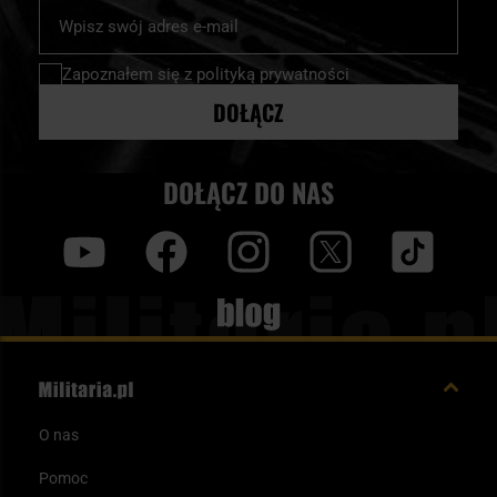
Subskrybuj
nasz
newsletter:
Zapoznałem się z
polityką prywatności
DOŁĄCZ
DOŁĄCZ DO NAS
y
f
i
t
tt
Blog
O nas
Pomoc