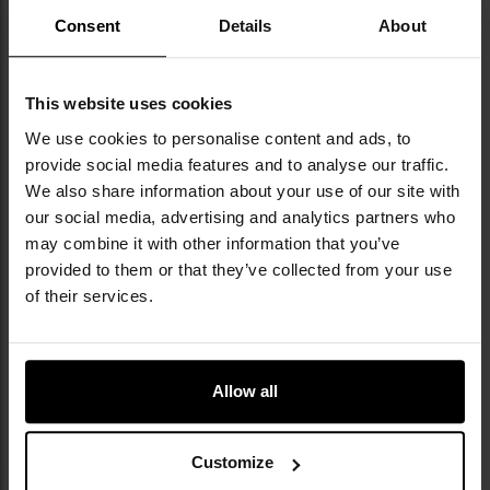
Plecak umożliwia montaż dodatkowego wyposażenia
Consent
Details
About
dzięki
taśmom w systemie PALS
rozmieszczonym na
froncie oraz bokach konstrukcji. Pozwalają one na
kompatybilne mocowanie kieszeni i akcesoriów w
standardzie MOLLE
. Na szelkach umieszczono
This website uses cookies
również
D-ringi
umożliwiające przypięcie drobnego
We use cookies to personalise content and ads, to
ekwipunku. Nad przednią kieszenią znajduje się
panel
provide social media features and to analyse our traffic.
velcro
przeznaczony do mocowania emblematów lub
We also share information about your use of our site with
Morale Patches.
our social media, advertising and analytics partners who
may combine it with other information that you’ve
provided to them or that they’ve collected from your use
of their services.
Allow all
Customize