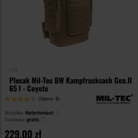
1/13
Plecak Mil-Tec BW Kampfrucksack Gen.II
65 l - Coyote
Ocena:
(Opinie: 8)
86
100
% of
Wysyłka:
Natychmiast
Dostawa:
gratis
229,00 zł