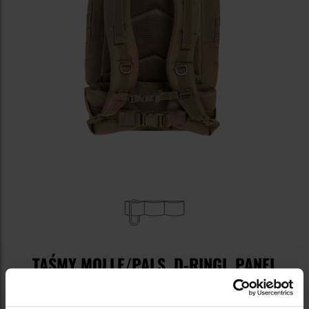
TAŚMY MOLLE/PALS, D-RINGI, PANEL
VELCRO