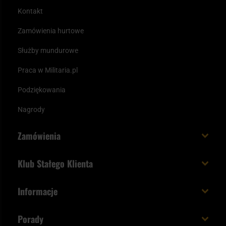
Kontakt
Zamówienia hurtowe
Służby mundurowe
Praca w Militaria.pl
Podziękowania
Nagrody
Zamówienia
Koszt i czas dostawy
Klub Stałego Klienta
Zamów do 23:00 - dostawa jutro!
Co zyskujesz z kontem KSK
Informacje
Paczka w weekend
Jak wykorzystać punkty KSK
Regulamin
Status zamówienia
Porady
Unboxing Militaria.pl