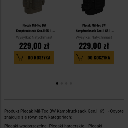
Plecak Mil-Tec BW
Plecak Mil-Tec BW
Kampfrucksack Gen.II 65 l -
Kampfrucksack Gen.II 65 l -
Olive
Black
Wysyłka: Natychmiast
Wysyłka: Natychmiast
229,00 zł
229,00 zł
DO KOSZYKA
DO KOSZYKA
Produkt Plecak Mil-Tec BW Kampfrucksack Gen.II 65 l - Coyote
znajduje się również w kategoriach:
Plecaki wodoszczelne
Plecaki harcerskie
Plecaki