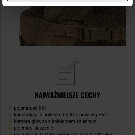
NAJWAŻNIEJSZE CECHY
pojemność 65 l
konstrukcja z poliestru 600D z powłoką PVC
komora główna z kołnierzem śnieżnym
pojemne kieszenie
regulowany system nośny z pasem biodrowym