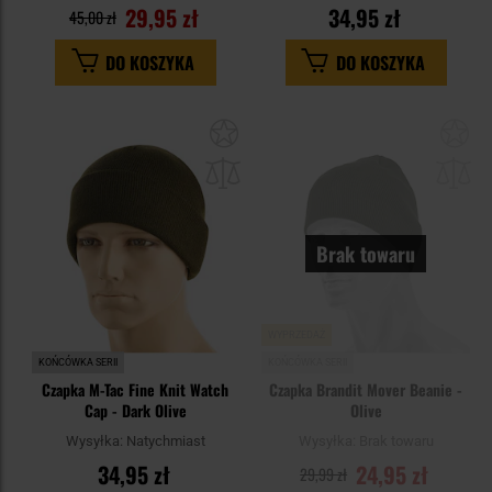
29,95 zł
34,95 zł
45,00 zł
DO KOSZYKA
DO KOSZYKA
Dodaj
Do
do
do
schowka
sc
Brak towaru
WYPRZEDAŻ
KOŃCÓWKA SERII
KOŃCÓWKA SERII
Czapka M-Tac Fine Knit Watch
Czapka Brandit Mover Beanie -
Cap - Dark Olive
Olive
Wysyłka:
Natychmiast
Wysyłka:
Brak towaru
34,95 zł
24,95 zł
29,99 zł