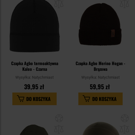
schowka
sc
Czapka Agbo termoaktywna
Czapka Agbo Merino Hogan -
Kaleo - Czarna
Brązowa
Wysyłka:
Natychmiast
Wysyłka:
Natychmiast
39,95 zł
59,95 zł
DO KOSZYKA
DO KOSZYKA
Dodaj
Do
do
do
schowka
sc