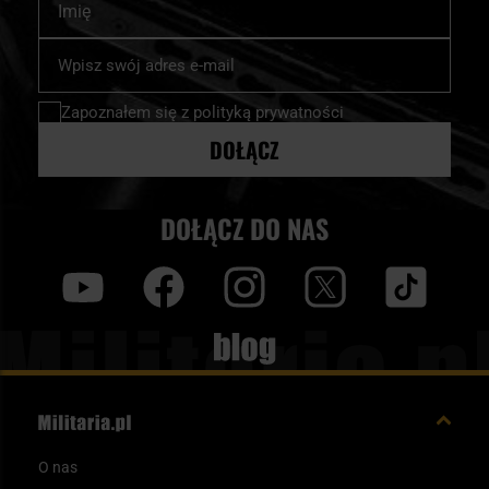
Subskrybuj
nasz
newsletter:
Zapoznałem się z
polityką prywatności
DOŁĄCZ
DOŁĄCZ DO NAS
y
f
i
t
tt
Blog
O nas