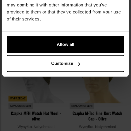
may combine it with other information that you’ve
Wysyłka:
Natychmiast
Wysyłka:
Natychmiast
provided to them or that they’ve collected from your use
34,95 zł
32,95 zł
of their services.
DO KOSZYKA
DO KOSZYKA
Dodaj
Do
Allow all
do
do
schowka
sc
Customize
WYPRZEDAŻ
KOŃCÓWKA SERII
KOŃCÓWKA SERII
Czapka MFH Watch Hat Wool -
Czapka M-Tac Fine Knit Watch
olive
Cap - Olive
Wysyłka:
Natychmiast
Wysyłka:
Natychmiast