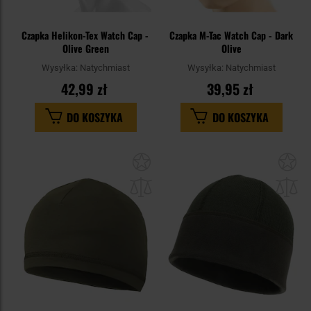
Czapka Helikon-Tex Watch Cap -
Czapka M-Tac Watch Cap - Dark
Olive Green
Olive
Wysyłka:
Natychmiast
Wysyłka:
Natychmiast
42,99 zł
39,95 zł
DO KOSZYKA
DO KOSZYKA
Dodaj
Do
do
do
schowka
sc