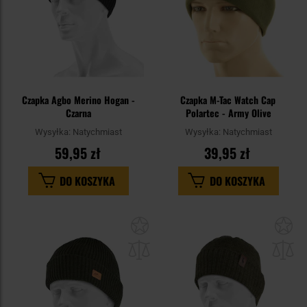
Czapka Agbo Merino Hogan -
Czapka M-Tac Watch Cap
Czarna
Polartec - Army Olive
Wysyłka:
Natychmiast
Wysyłka:
Natychmiast
59,95 zł
39,95 zł
DO KOSZYKA
DO KOSZYKA
Dodaj
Do
do
do
schowka
sc