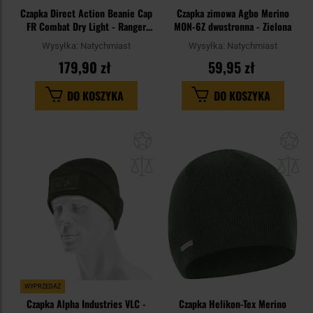
Czapka Direct Action Beanie Cap
Czapka zimowa Agbo Merino
FR Combat Dry Light - Ranger
MON-6Z dwustronna - Zielona
Green
Wysyłka:
Natychmiast
Wysyłka:
Natychmiast
179,90 zł
59,95 zł
DO KOSZYKA
DO KOSZYKA
Dodaj
Do
do
do
schowka
sc
WYPRZEDAŻ
Czapka Alpha Industries VLC -
Czapka Helikon-Tex Merino