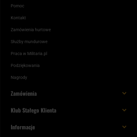
Pomoc
Kontakt
Zamówienia hurtowe
Służby mundurowe
Praca w Militaria.pl
Podziękowania
Nagrody
Zamówienia
Koszt i czas dostawy
Klub Stałego Klienta
Zamów do 23:00 - dostawa jutro!
Co zyskujesz z kontem KSK
Informacje
Paczka w weekend
Jak wykorzystać punkty KSK