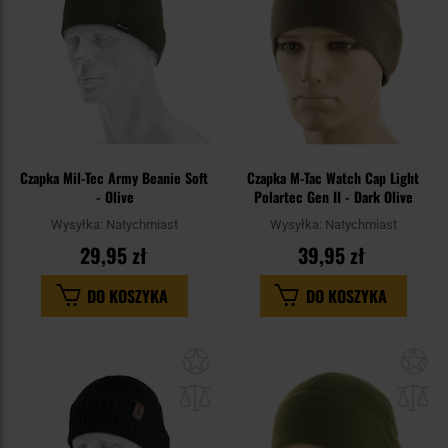
Czapka Mil-Tec Army Beanie Soft
Czapka M-Tac Watch Cap Light
- Olive
Polartec Gen II - Dark Olive
Wysyłka:
Natychmiast
Wysyłka:
Natychmiast
29,95 zł
39,95 zł
DO KOSZYKA
DO KOSZYKA
Dodaj
Do
do
do
schowka
sc