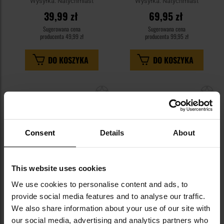
Wysyłka:
Natychmiast
Wysyłka:
Natychmiast
39,99 zł
69,95 zł
Sugerowana cena
Sugerowana cena
producenta
49,99 zł
producenta
99,95 zł
DO KOSZYKA
DO KOSZYKA
Dodaj
Do
do
do
schowka
sc
Consent
Details
About
This website uses cookies
We use cookies to personalise content and ads, to
provide social media features and to analyse our traffic.
KOŃCÓWKA SERII
KOŃCÓWKA SERII
Czapka M-Tac Watch Cap - Olive
Czapka M-Tac Watch Cap Light
We also share information about your use of our site with
Polartec - Dark Olive
our social media, advertising and analytics partners who