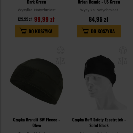
Dark Green
Urban Beanie - US Green
Wysyłka:
Natychmiast
Wysyłka:
Natychmiast
99,99 zł
84,95 zł
129,99 zł
DO KOSZYKA
DO KOSZYKA
Dodaj
Do
do
do
schowka
sc
Czapka Brandit BW Fleece -
Czapka Buff Safety Ecostretch -
Olive
Solid Black