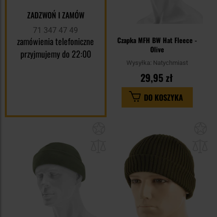
ZADZWOŃ I ZAMÓW
71 347 47 49
zamówienia telefoniczne
Czapka MFH BW Hat Fleece -
Olive
przyjmujemy do 22:00
Wysyłka:
Natychmiast
29,95 zł
DO KOSZYKA
Dodaj
Do
do
do
schowka
sc