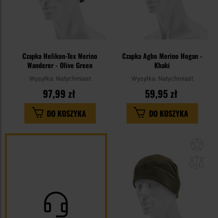
Czapka Helikon-Tex Merino
Czapka Agbo Merino Hogan -
Wanderer - Olive Green
Khaki
Wysyłka:
Natychmiast
Wysyłka:
Natychmiast
97,99 zł
59,95 zł
DO KOSZYKA
DO KOSZYKA
Dod
do
sc