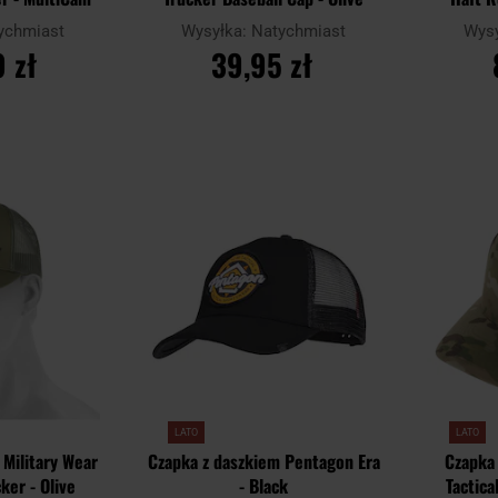
ychmiast
Wysyłka:
Natychmiast
Wys
 zł
39,95 zł
YKA
DO KOSZYKA
D
Dodaj
Dodaj
Porównaj
Porównaj
do
do
schowka
schowka
LATO
LATO
 Military Wear
Czapka z daszkiem Pentagon Era
Czapka 
ker - Olive
- Black
Tactica