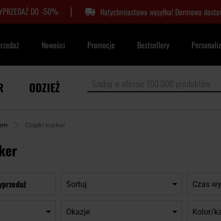
|
YPRZEDAŻ DO -50%
Natychmiastowa wysyłka! Darmowa dostaw
przedaż
Nowości
Promocje
Bestsellery
Personali
R
ODZIEŻ
iem
Czapki trucker
ker
yprzedaż
Sortuj
Czas wy
Okazje
Kolor/k