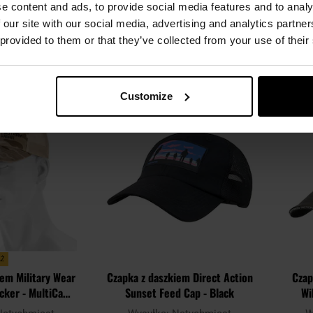
Natychmiast
Wysyłka:
Natychmiast
W
e content and ads, to provide social media features and to analy
95 zł
59,95 zł
99,95 zł
 our site with our social media, advertising and analytics partn
 provided to them or that they’ve collected from your use of their
SZYKA
DO KOSZYKA
Dodaj
Dodaj
Porównaj
Porówn
Customize
do
do
schowka
schowka
AŻ
iem Military Wear
Czapka z daszkiem Direct Action
Czap
ucker - MultiCam
Sunset Feed Cap - Black
Wi
d/Tan