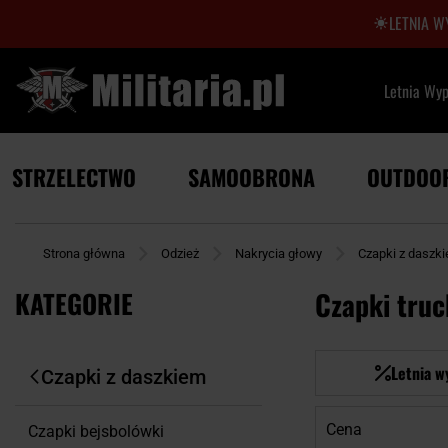
LETNIA W
Letnia Wy
STRZELECTWO
SAMOOBRONA
OUTDOO
Strona główna
Odzież
Nakrycia głowy
Czapki z daszk
KATEGORIE
Czapki truc
Letnia w
Czapki z daszkiem
Cena
Czapki bejsbolówki