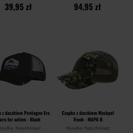
39,95 zł
94,95 zł
DO KOSZYKA
DO KOSZYKA
Dodaj
Doda
aj
Porównaj
do
do
schowka
scho
a z daszkiem Pentagon Era
Czapka z daszkiem Maskpol
orn for action - Black
Truck - MAPA B
ysyłka:
Natychmiast
Wysyłka:
Natychmiast