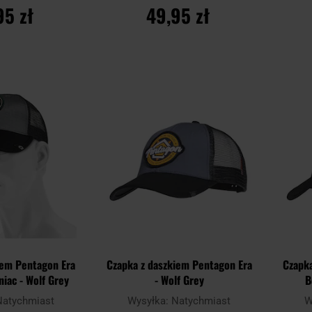
95 zł
49,95 zł
SZYKA
DO KOSZYKA
Dodaj
Dodaj
Porównaj
Porówn
do
do
schowka
schowka
iem Pentagon Era
Czapka z daszkiem Pentagon Era
Czapk
iac - Wolf Grey
- Wolf Grey
B
Natychmiast
Wysyłka:
Natychmiast
W