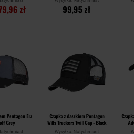
Natychmiast
Wysyłka:
Natychmiast
W
79,96 zł
99,95 zł
SZYKA
DO KOSZYKA
Dodaj
Dodaj
Porównaj
Porówn
do
do
schowka
schowka
iem Pentagon Era
Czapka z daszkiem Pentagon
Czapk
olf Grey
Wills Truckers Twill Cap - Black
Ad
Natychmiast
Wysyłka:
Natychmiast
W