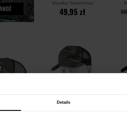
Wysyłka:
Natychmiast
W
49,95 zł
11
DO KOSZYKA
Porównaj
Porówn
Dodaj
Dodaj
do
do
schowka
schowka
Details
LETNIA WYPRZEDAŻ
iem Pentagon Era
Czapka z daszkiem Military Wear
Czapk
ion - Woodland
Trucker Cap - Woodland/Black
Ad