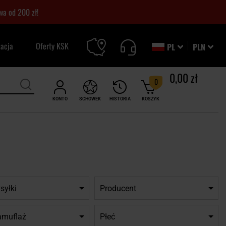
a od 200 zł!
zacja
Oferty KSK
PL
PLN
0,00 zł
0
KONTO
SCHOWEK
HISTORIA
KOSZYK
syłki
Producent
amuflaż
Płeć