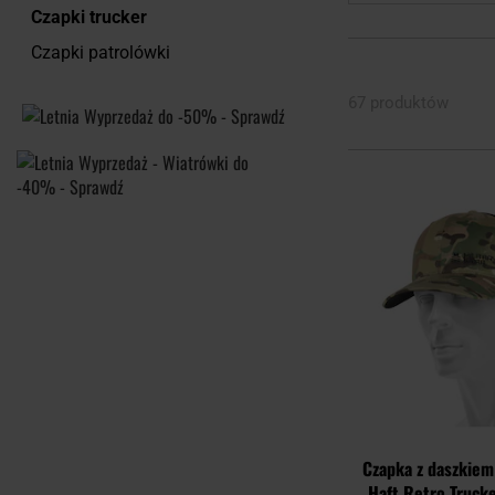
Czapki trucker
Czapki patrolówki
67 produktów
Czapka z daszkiem
Haft Retro Truck