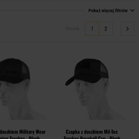
Pokaż więcej filtrów
Aktualnie czytasz stronę
1
2
Strona
Strona
Strona
Następne
Dodaj
Doda
do
do
schowka
scho
daszkiem Military Wear
Czapka z daszkiem Mil-Tec
etro Trucker - Black
Trucker Baseball Cap - Black