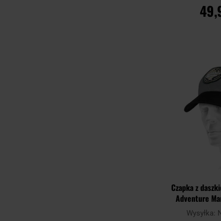
49,
DO KO
Porównaj
Czapka z daszk
Adventure Man
Wysyłka: