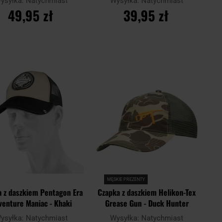
ysyłka:
Natychmiast
Wysyłka:
Natychmiast
49,95 zł
39,95 zł
DO KOSZYKA
DO KOSZYKA
Dodaj
Doda
aj
Porównaj
do
do
schowka
scho
MĘSKIE PREZENTY
a z daszkiem Pentagon Era
Czapka z daszkiem Helikon-Tex
venture Maniac - Khaki
Grease Gun - Duck Hunter
ysyłka:
Natychmiast
Wysyłka:
Natychmiast