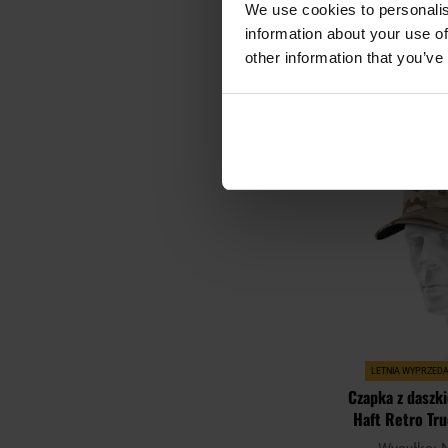
Wysyłka:
We use cookies to personalis
49,
information about your use of
other information that you’ve
DO KO
Porównaj
LETNIA WYPRZED
Czapka z daszk
Haft Retro Tr
Ari