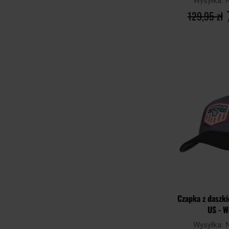
Wysyłka:
129,95 zł
DO KO
Porównaj
Czapka z daszk
US - W
Wysyłka: