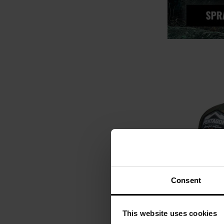
Consent
Czapka z daszk
Born for act
This website uses cookies