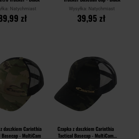
yłka:
Natychmiast
Wysyłka:
Natychmiast
89,99 zł
39,95 zł
O KOSZYKA
DO KOSZYKA
Dodaj
Dodaj
Porównaj
do
do
schowka
schowk
z daszkiem Carinthia
Czapka z daszkiem Carinthia
l Basecap - MultiCam
Tactical Basecap - MultiCam