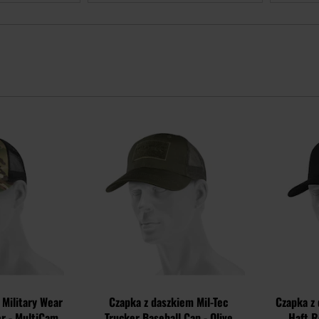
Dodaj
Dodaj
do
do
schowka
schowka
 Military Wear
Czapka z daszkiem Mil-Tec
Czapka z 
er - MultiCam
Trucker Baseball Cap - Olive
Haft R