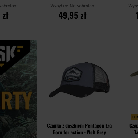
ychmiast
Wysyłka:
Natychmiast
Wys
 zł
49,95 zł
YKA
DO KOSZYKA
D
Dodaj
Porównaj
Porównaj
do
schowka
LET
Czapka z daszkiem Pentagon Era
Czap
Born for action - Wolf Grey
T