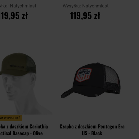
Black
yłka:
Natychmiast
Wysyłka:
Natychmiast
119,95 zł
119,95 zł
O KOSZYKA
DO KOSZYKA
Dodaj
Doda
Porównaj
do
do
schowka
scho
NIA WYPRZEDAŻ
ka z daszkiem Carinthia
Czapka z daszkiem Pentagon Era
actical Basecap - Olive
US - Black