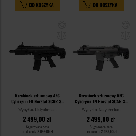
DO KOSZYKA
DO KOSZYKA
Dodaj
Do
do
do
schowka
sc
Karabinek szturmowy AEG
Karabinek szturmowy AEG
Cybergun FN Herstal SCAR-SC
Cybergun FN Herstal SCAR-SC
BRSS - Black
BRSS - Grey
Wysyłka:
Natychmiast
Wysyłka:
Natychmiast
2 499,00 zł
2 499,00 zł
Sugerowana cena
Sugerowana cena
producenta
2 699,00 zł
producenta
2 699,00 zł