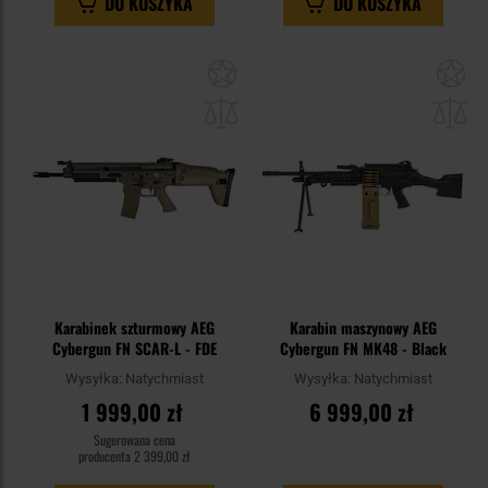
DO KOSZYKA
DO KOSZYKA
Dodaj
Do
do
do
schowka
sc
Karabinek szturmowy AEG
Karabin maszynowy AEG
Cybergun FN SCAR-L - FDE
Cybergun FN MK48 - Black
Wysyłka:
Natychmiast
Wysyłka:
Natychmiast
1 999,00 zł
6 999,00 zł
Sugerowana cena
producenta
2 399,00 zł