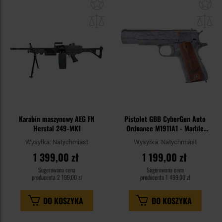
Dodaj
Do
do
do
schowka
sc
Karabin maszynowy AEG FN
Pistolet GBB CyberGun Auto
Herstal 249-MK1
Ordnance M1911A1 - Marble
Wood
Wysyłka:
Natychmiast
Wysyłka:
Natychmiast
1 399,00 zł
1 199,00 zł
Sugerowana cena
Sugerowana cena
producenta
2 199,00 zł
producenta
1 499,00 zł
DO KOSZYKA
DO KOSZYKA