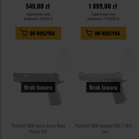
549,00 zł
1 899,00 zł
Sugerowana cena
Sugerowana cena
producenta
749,00 zł
producenta
2 599,00 zł
DO KOSZYKA
DO KOSZYKA
Dodaj
Do
do
do
schowka
sc
Brak towaru
Brak towaru
Pistolet GBB Swiss Arms Navy
Pistolet GBB Spartan STS-7 1911
Pistol XXL
- tan