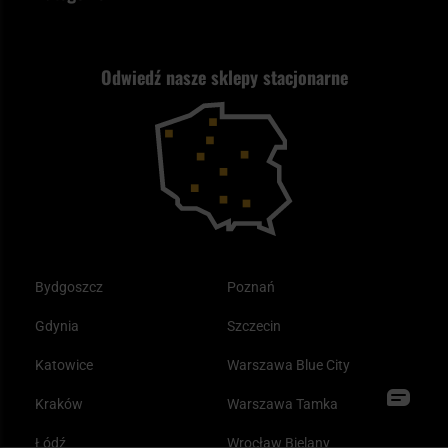
Polityka prywatności
Wysyłka za granicę
Jak wybrać replikę ASG?
Strzelectwo
Nasz asortyment a prawo
Zwroty
ASG czy wiatrówka - co wybrać?
Odwiedź nasze sklepy stacjonarne
Samoobrona
Kupony i kody rabatowe
Reklamacje i gwarancja
Bushcraft - co to jest i jak zacząć?
Outdoor
Tax Free
Plecak ewakuacyjny preppersa
Odzież
Bydgoszcz
Poznań
Gdynia
Szczecin
Katowice
Warszawa Blue City
Kraków
Warszawa Tamka
Łódź
Wrocław Bielany