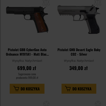
schowka
sc
Pistolet GBB CyberGun Auto
Pistolet GNB Desert Eagle Baby
Ordnance M1911A1 - Matt Black
CO2 - Silver
Wood
Wysyłka:
Natychmiast
Wysyłka:
Natychmiast
699,00 zł
349,00 zł
Sugerowana cena
producenta
999,00 zł
DO KOSZYKA
DO KOSZYKA
Dodaj
Do