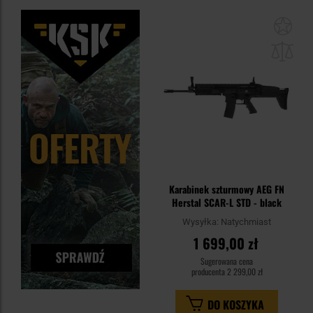
Dod
do
sc
Karabinek szturmowy AEG FN
Herstal SCAR-L STD - black
Wysyłka:
Natychmiast
1 699,00 zł
Sugerowana cena
producenta
2 299,00 zł
DO KOSZYKA