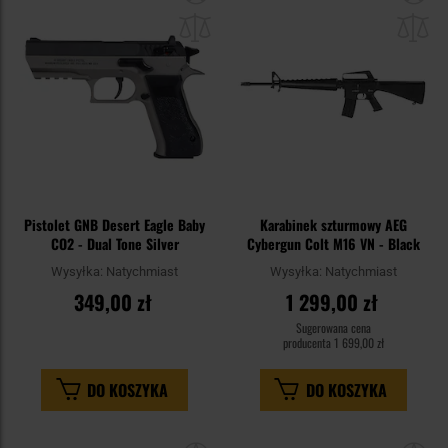
do
do
schowka
sc
Pistolet GNB Desert Eagle Baby
Karabinek szturmowy AEG
CO2 - Dual Tone Silver
Cybergun Colt M16 VN - Black
Wysyłka:
Natychmiast
Wysyłka:
Natychmiast
349,00 zł
1 299,00 zł
Sugerowana cena
producenta
1 699,00 zł
DO KOSZYKA
DO KOSZYKA