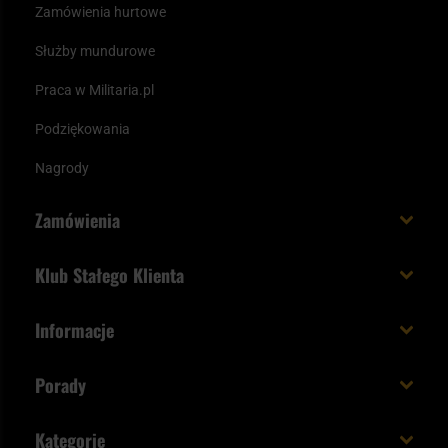
Zamówienia hurtowe
Służby mundurowe
Praca w Militaria.pl
Podziękowania
Nagrody
Zamówienia
Koszt i czas dostawy
Klub Stałego Klienta
Zamów do 23:00 - dostawa jutro!
Co zyskujesz z kontem KSK
Informacje
Paczka w weekend
Jak wykorzystać punkty KSK
Regulamin
Status zamówienia
Porady
Unboxing Militaria.pl
Cookies
Sposoby płatności
Polecane śpiwory na wiosnę
Logowanie
Kategorie