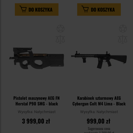
DO KOSZYKA
DO KOSZYKA
Dodaj
Do
do
do
schowka
sc
Pistolet maszynowy AEG FN
Karabinek szturmowy AEG
Herstal P90 SMG - black
Cybergun Colt M4 Lima - Black
Wysyłka:
Natychmiast
Wysyłka:
Natychmiast
3 999,00 zł
999,00 zł
Sugerowana cena
producenta
1 299,00 zł