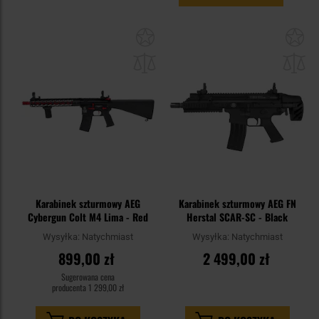
Dodaj
Do
do
do
schowka
sc
Karabinek szturmowy AEG
Karabinek szturmowy AEG FN
Cybergun Colt M4 Lima - Red
Herstal SCAR-SC - Black
Wysyłka:
Natychmiast
Wysyłka:
Natychmiast
899,00 zł
2 499,00 zł
Sugerowana cena
producenta
1 299,00 zł