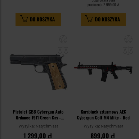
producenta
2 999,00 zł
DO KOSZYKA
DO KOSZYKA
Dodaj
Do
do
do
schowka
sc
Pistolet GBB Cybergun Auto
Karabinek szturmowy AEG
Ordance 1911 Green Gas -
Cybergun Colt M4 Mike - Red
Victory Girl
Wysyłka:
Natychmiast
Wysyłka:
Natychmiast
1 299,00 zł
899,00 zł