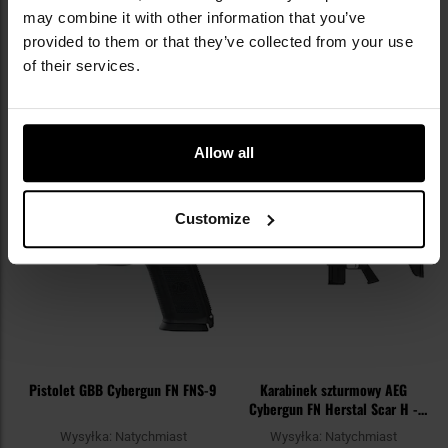
999,00 zł
349,00 zł
may combine it with other information that you’ve
Sugerowana cena
Sugerowana cena
provided to them or that they’ve collected from your use
producenta
1 299,00 zł
producenta
399,00 zł
of their services.
DO KOSZYKA
DO KOSZYKA
Dodaj
Do
Allow all
do
do
schowka
sc
Customize
Pistolet GBB Cybergun FN FNS-9
Karabinek szturmowy AEG
Cybergun FN Herstal Scar H -
Black
Wysyłka:
Natychmiast
Wysyłka:
Natychmiast