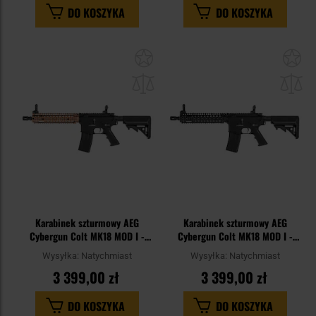
DO KOSZYKA
DO KOSZYKA
Dodaj
Do
do
do
schowka
sc
Karabinek szturmowy AEG
Karabinek szturmowy AEG
Cybergun Colt MK18 MOD I -
Cybergun Colt MK18 MOD I -
Dark Earth
Black
Wysyłka:
Natychmiast
Wysyłka:
Natychmiast
3 399,00 zł
3 399,00 zł
DO KOSZYKA
DO KOSZYKA