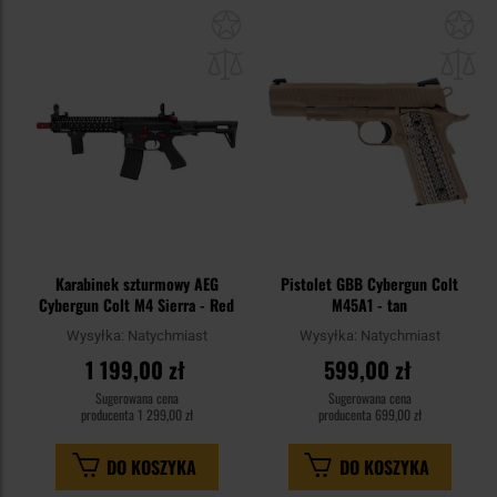
Dodaj
Do
do
do
schowka
sc
Karabinek szturmowy AEG
Pistolet GBB Cybergun Colt
Cybergun Colt M4 Sierra - Red
M45A1 - tan
Wysyłka:
Natychmiast
Wysyłka:
Natychmiast
1 199,00 zł
599,00 zł
Sugerowana cena
Sugerowana cena
producenta
1 299,00 zł
producenta
699,00 zł
DO KOSZYKA
DO KOSZYKA