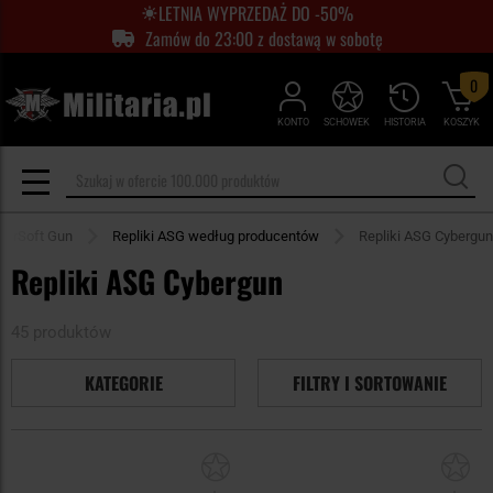
LETNIA WYPRZEDAŻ DO -50%
Zamów do 23:00 z dostawą w sobotę
0
KONTO
SCHOWEK
HISTORIA
KOSZYK
AirSoft Gun
Repliki ASG według producentów
Repliki ASG Cybergun
Repliki ASG Cybergun
45 produktów
KATEGORIE
FILTRY I SORTOWANIE
Dodaj
Do
do
do