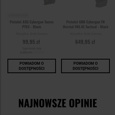
KOŃCÓWKA SERII
Pistolet ASG Cybergun Taurus
Pistolet GBB Cybergun FN
PT92 - Black
Herstal FNX.45 Tactical - Black
Wysyłka:
Brak towaru
Wysyłka:
Brak towaru
99,95 zł
649,95 zł
Sugerowana cena
producenta
119,99 zł
POWIADOM O
POWIADOM O
DOSTĘPNOŚCI
DOSTĘPNOŚCI
NAJNOWSZE OPINIE