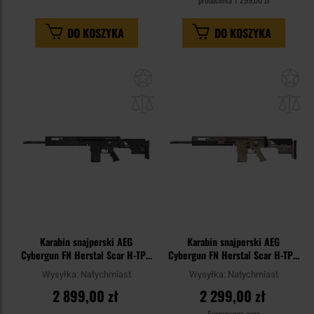
DO KOSZYKA
DO KOSZYKA
Dodaj
Do
do
do
schowka
sc
Karabin snajperski AEG
Karabin snajperski AEG
Cybergun FN Herstal Scar H-TPR
Cybergun FN Herstal Scar H-TPR
- Black
- FDE
Wysyłka:
Natychmiast
Wysyłka:
Natychmiast
2 899,00 zł
2 299,00 zł
Sugerowana cena