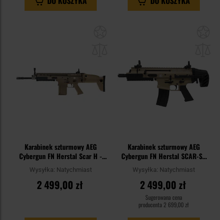
DO KOSZYKA
DO KOSZYKA
Dodaj
Do
do
do
schowka
sc
Karabinek szturmowy AEG
Karabinek szturmowy AEG
Cybergun FN Herstal Scar H -
Cybergun FN Herstal SCAR-SC
FDE
BRSS - FDE
Wysyłka:
Natychmiast
Wysyłka:
Natychmiast
2 499,00 zł
2 499,00 zł
Sugerowana cena
producenta
2 699,00 zł