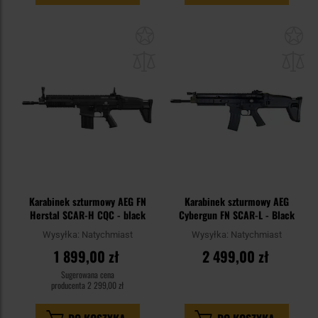
Dodaj
Do
do
do
schowka
sc
Karabinek szturmowy AEG FN
Karabinek szturmowy AEG
Herstal SCAR-H CQC - black
Cybergun FN SCAR-L - Black
Wysyłka:
Natychmiast
Wysyłka:
Natychmiast
1 899,00 zł
2 499,00 zł
Sugerowana cena
producenta
2 299,00 zł