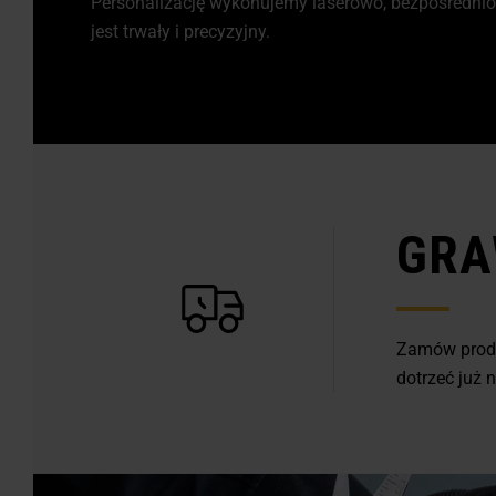
Personalizację wykonujemy laserowo, bezpośredni
jest trwały i precyzyjny.
GRA
Zamów produ
dotrzeć już 