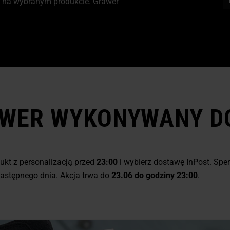
o na wybranym produkcie. Grawer
WER WYKONYWANY DO
kt z personalizacją przed
23:00
i wybierz dostawę InPost. Spe
następnego dnia. Akcja trwa do
23.06 do godziny 23:00
.