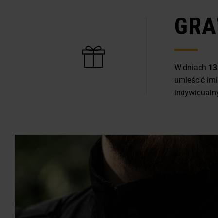
GRA
W dniach
13
umieścić imię
indywidualny