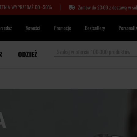
|
LETNIA WYPRZEDAŻ DO -50%
Zamów do 23:00 z dostawą w so
przedaż
Nowości
Promocje
Bestsellery
Personali
R
ODZIEŻ
A