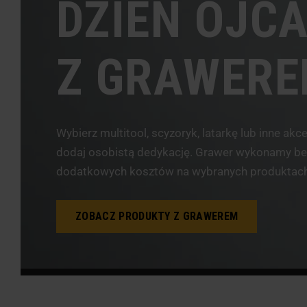
DZIEŃ OJC
Z GRAWER
Wybierz multitool, scyzoryk, latarkę lub inne akc
dodaj osobistą dedykację. Grawer wykonamy be
dodatkowych kosztów na wybranych produktach
ZOBACZ PRODUKTY Z GRAWEREM