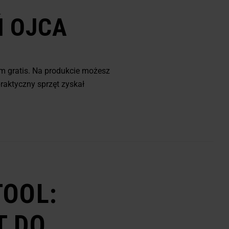
Ń OJCA
m gratis. Na produkcie możesz
praktyczny sprzęt zyskał
TOOL:
T DO