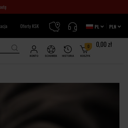
botę
zacja
Oferty KSK
PL
PLN
0,00 zł
0
KONTO
SCHOWEK
HISTORIA
KOSZYK