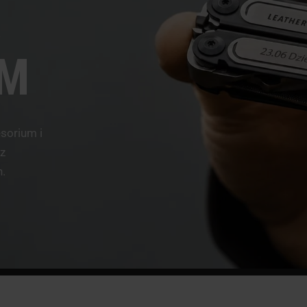
A
EM
esorium i
z
.