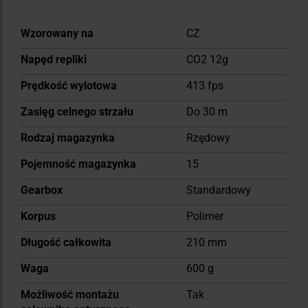
Więcej
Wzorowany na
CZ
informacji
Napęd repliki
CO2 12g
Prędkość wylotowa
413 fps
Zasięg celnego strzału
Do 30 m
Rodzaj magazynka
Rzędowy
Pojemność magazynka
15
Gearbox
Standardowy
Korpus
Polimer
Długość całkowita
210 mm
Waga
600 g
Możliwość montażu
Tak