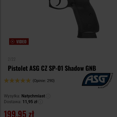
2/22
Pistolet ASG CZ SP-01 Shadow GNB
Ocena:
(Opinie: 290)
98
100
% of
Wysyłka:
Natychmiast
Dostawa:
11,95 zł
199,95 zł