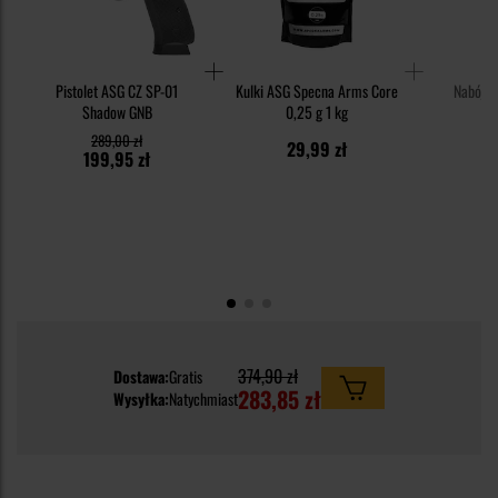
Pistolet ASG CZ SP-01
Kulki ASG Specna Arms Core
Nabój CO
Shadow GNB
0,25 g 1 kg
289,00 zł
29,99 zł
199,95 zł
374,90 zł
Dostawa:
Gratis
283,85 zł
Wysyłka:
Natychmiast