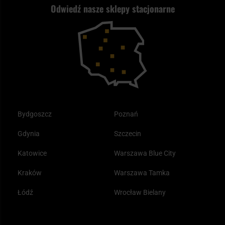
Odwiedź nasze sklepy stacjonarne
Samoobrona
Kupony i kody rabatowe
Reklamacje i gwarancja
Bushcraft - co to jest i jak zacząć?
Outdoor
Tax Free
Plecak ewakuacyjny preppersa
Odzież
Bydgoszcz
Poznań
Gdynia
Szczecin
Katowice
Warszawa Blue City
Kraków
Warszawa Tamka
Łódź
Wrocław Bielany