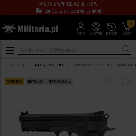
LETNIA WYPRZEDAŻ DO -50%
Zamów dziś - dostawa już jutro!
0
KONTO
SCHOWEK
HISTORIA
KOSZYK
Pistolety ASG
Repliki CZ - ASG
Pistolet ASG CZ SP-01 Shadow GNB
WYPRZEDAŻ
BESTSELLER
PERSONALIZACJA