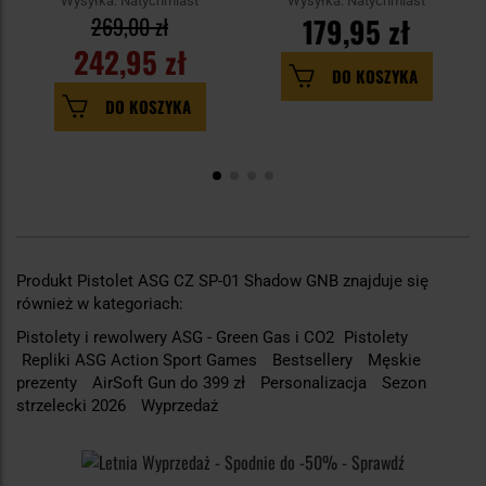
Wysyłka: Natychmiast
Wysyłka: Natychmiast
269,00 zł
179,95 zł
242,95 zł
DO KOSZYKA
DO KOSZYKA
Produkt Pistolet ASG CZ SP-01 Shadow GNB znajduje się
również w kategoriach:
Pistolety i rewolwery ASG - Green Gas i CO2
Pistolety
Repliki ASG Action Sport Games
Bestsellery
Męskie
prezenty
AirSoft Gun do 399 zł
Personalizacja
Sezon
strzelecki 2026
Wyprzedaż