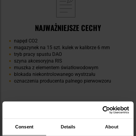
NAJWAŻNIEJSZE CECHY
napęd CO2
magazynek na 15 szt. kulek w kalibrze 6 mm
tryb pracy spustu DAO
szyna akcesoryjna RIS
muszka z elementem światłowodowym
blokada niekontrolowanego wystrzału
oznaczenia producenta palnego pierwowzoru
Consent
Details
About