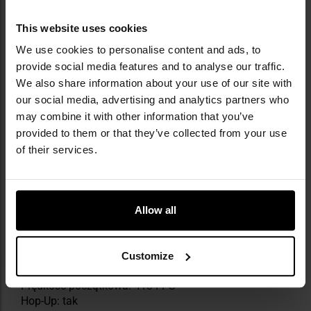
This website uses cookies
We use cookies to personalise content and ads, to
provide social media features and to analyse our traffic.
We also share information about your use of our site with
our social media, advertising and analytics partners who
may combine it with other information that you’ve
provided to them or that they’ve collected from your use
of their services.
DANE TECHNICZNE
Materiał: ABS i metal
Długość lufy: 85 mm
Allow all
Długość całkowita: 210 mm
Waga: 600 g
Kolor: Czarny
Customize
Napęd: CO2
Prędkość początkowa: 413 FPS
Hop-Up: tak