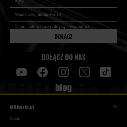
Subskrybuj
nasz
newsletter:
Zapoznałem się z
polityką prywatności
DOŁĄCZ
DOŁĄCZ DO NAS
y
f
i
t
tt
Blog
O nas