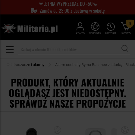
LETNIA WYPRZEDAŻ DO -50%
Zamów do 23:00 z dostawą w sobotę
0
KONTO
SCHOWEK
HISTORIA
KOSZYK
Odstraszacze i alarmy
Alarm osobisty Byrna Banshee z latarką - Black
PRODUKT, KTÓRY AKTUALNIE
OGLĄDASZ JEST NIEDOSTĘPNY.
SPRAWDŹ NASZE PROPOZYCJE