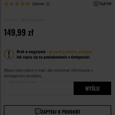
Ocena:
(Opinie: 2)
100
100
% of
Wysyłka:
Brak towaru
149,99 zł
Brak w magazynie -
sprawdź produkty podobne
lub zapisz się na powiadomienie o dostępności
Wpisz swój adres e-mail, aby otrzymać informację o
dostępności produktu.
Wpisz adres e-mail
WYŚLIJ
ZAPYTAJ O PRODUKT