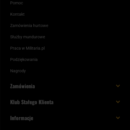
Pomoc
Kontakt
Zamówienia hurtowe
Służby mundurowe
Praca w Militaria.pl
Podziękowania
Nagrody
Zamówienia
Koszt i czas dostawy
Klub Stałego Klienta
Zamów do 23:00 - dostawa jutro!
Co zyskujesz z kontem KSK
Informacje
Paczka w weekend
Jak wykorzystać punkty KSK