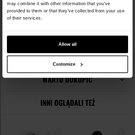
may combine it with other information that you’ve
provided to them or that they’ve collected from your use
Więcej
EAN
810042111172
of their services.
informacji
Kod producenta
BM68450
Producent
Byrna
Allow all
OPINIE
Customize
WARTO DOKUPIĆ
INNI OGLĄDALI TEŻ