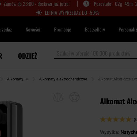
|
Zamów do 23:00 - dostawa już jutro!
02
g
49
m
LETNIA WYPRZEDAŻ DO -50%
przedaż
Nowości
Promocje
Bestsellery
Personali
R
ODZIEŻ
Alkomaty
Alkomaty elektrochemiczne
Alkomat AlcoForce Evo
Alkomat Alc
Ocena:
(
100
100
% of
Wysyłka:
Natych