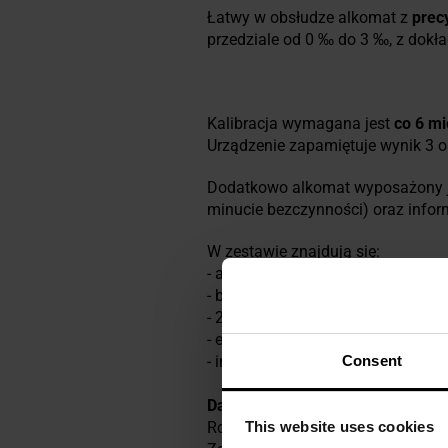
Łatwy w obsłudze alkomat z
prec
przedziale od 0 ‰ do 3 ‰, z dokła
Kalibracja wymagana jest
co 6 mi
Urządzenie zapamiętuje wynik 3 os
Dodatkowo alkomat wyposażony je
minucie bezczynności) oraz infor
W zestawie znajdują się:
- alkomat EVO Silver,
- bateria AAA,
- 2 x ustnik,
- etui,
Consent
- instrukcja obsługi.
Dane techniczne
This website uses cookies
Rodzaj sensora: elektrochemiczny