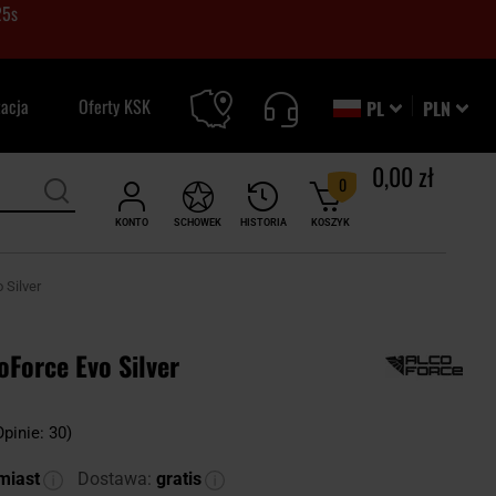
24
s
zacja
Oferty KSK
PL
PLN
0,00 zł
0
KONTO
SCHOWEK
HISTORIA
KOSZYK
 Silver
oForce Evo Silver
Opinie: 30)
miast
Dostawa:
gratis