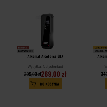
PROMOCJA
LETNIA WYPR
KOŃCÓWKA SERII
KOŃCÓWKA SE
Alkomat AlcoForce GTX
Alkom
Wysyłka: Natychmiast
W
269,00 zł
299,00 zł
349
DO KOSZYKA