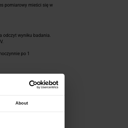
es pomiarowy mieści się w
ia odczyt wyniku badania.
V.
moczynnie po 1
About