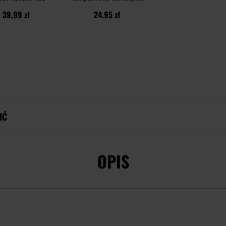
leki w moczu - 9
39,99 zł
24,95 zł
substancji
IĆ
OPIS