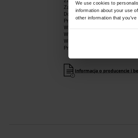
Zasilanie: 1 x bateria AAA 1,5 V
We use cookies to personalis
Zakres pomiaru: 0,00 - 3,00 ‰
information about your use of
Dokładność prezentowanego wyni
other information that you’ve
Precyzja pomiaru: +/- 0,06 ‰ BAC
Wymaga ustnika: tak
Wymiary: 55 x 105 x 23 mm
Waga: 76 g z baterią
Producent:
AlcoForce
Informacja o producencie i b