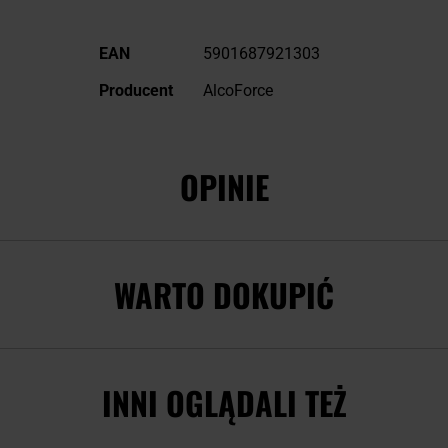
Więcej
EAN
5901687921303
informacji
Producent
AlcoForce
OPINIE
WARTO DOKUPIĆ
INNI OGLĄDALI TEŻ