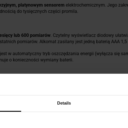
yzyjnym, platynowym sensorem
elektrochemicznym. Jego zakr
dnością do tysięcznych części promila.
esięcy lub 600 pomiarów
. Czytelny wyświetlacz diodowy ułatw
tatnich pomiarów. Alkomat zasilany jest jedną baterią AAA 1,5 
st w automatyczny tryb oszczędzania energii (wyłącza się sa
muje o konieczności wymiany baterii.
Details