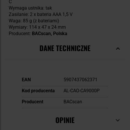
C
Wymaga ustnika: tak
Zasilanie: 2 x bateria AAA 1,5 V
Waga: 85 g (z bateriami)
Wymiary: 114 x 47 x 24 mm
Producent:
BACscan, Polska
DANE TECHNICZNE
Więcej
EAN
5907437062371
informacji
Kod producenta
AL-CAO-CA9000P
Producent
BACscan
OPINIE