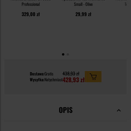
Professional
Small - Olive
Tec
329,00 zł
29,99 zł
3
438,93 zł
Dostawa:
Gratis
428,93 zł
Wysyłka:
Natychmiast
OPIS