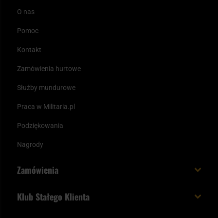
O nas
Pomoc
Kontakt
Zamówienia hurtowe
Służby mundurowe
Praca w Militaria.pl
Podziękowania
Nagrody
Zamówienia
Koszt i czas dostawy
Klub Stałego Klienta
Zamów do 23:00 - dostawa jutro!
Co zyskujesz z kontem KSK