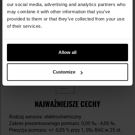
3 x ustnik
our social media, advertising and analytics partners who
2 x bateria AAA
may combine it with other information that you’ve
instrukcja obsługi w języku polskim
provided to them or that they’ve collected from your use
karta gwarancyjna
of their services.
Produkt objęty jest
5-letnią gwarancją
producenta
oraz
24-miesięcznym okresem darmowych
kalibracji
wykonywanych przez producenta.
Allow all
Customize
NAJWAŻNIEJSZE CECHY
Rodzaj sensora: elektrochemiczny
Zakres prezentowanego pomiaru: 0,00 ‰ - 4,00 ‰
Precyzja pomiaru: +/- 0,05 % przy 1, 0‰ BAC w 25 st.