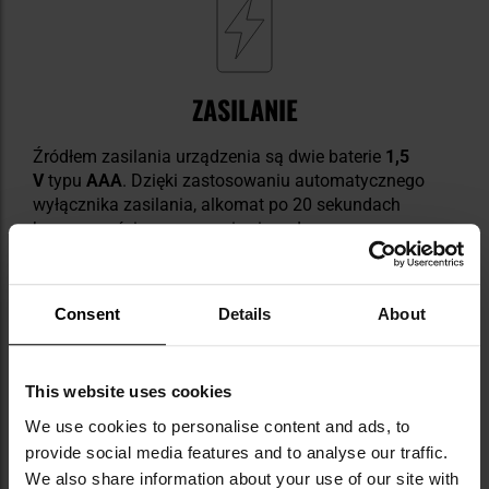
ZASILANIE
Źródłem zasilania urządzenia są dwie baterie
1,5
V
typu
AAA
. Dzięki zastosowaniu automatycznego
wyłącznika zasilania, alkomat po 20 sekundach
bezczynności samoczynnie się wyłączy.
Consent
Details
About
This website uses cookies
ELEMENTY ZESTAWU
We use cookies to personalise content and ads, to
provide social media features and to analyse our traffic.
alkomat CA9000 Professional
We also share information about your use of our site with