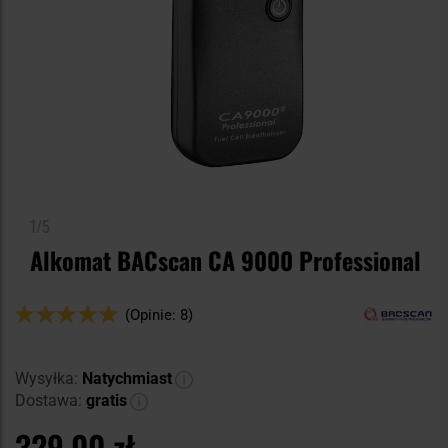
1/5
Alkomat BACscan CA 9000 Professional
Ocena:
(Opinie: 8)
100
100
% of
Wysyłka:
Natychmiast
Dostawa:
gratis
329,00 zł