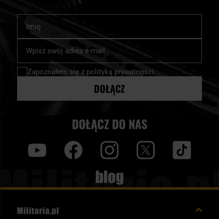
Imię
Subskrybuj
nasz
newsletter:
Zapoznałem się z
polityką prywatności
DOŁĄCZ
DOŁĄCZ DO NAS
y
f
i
t
tt
Blog