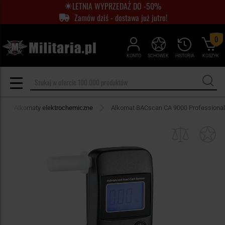
LETNIA WYPRZEDAŻ DO -50%
Zamów dziś - dostawa już jutro!
0
KONTO
SCHOWEK
HISTORIA
KOSZYK
Alkomaty elektrochemiczne
Alkomat BACscan CA 9000 Professional