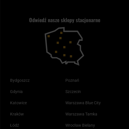
Wysyłka za granicę
Jak wybrać replikę ASG?
Strzelectwo
Nasz asortyment a prawo
Zwroty
ASG czy wiatrówka - co wybrać?
Odwiedź nasze sklepy stacjonarne
Samoobrona
Kupony i kody rabatowe
Reklamacje i gwarancja
Bushcraft - co to jest i jak zacząć?
Outdoor
Tax Free
Plecak ewakuacyjny preppersa
Odzież
Bydgoszcz
Poznań
Gdynia
Szczecin
Katowice
Warszawa Blue City
Kraków
Warszawa Tamka
Łódź
Wrocław Bielany