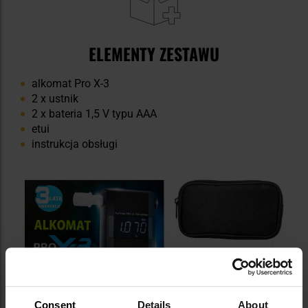
ELEMENTY ZESTAWU
alkomat Pro X-3
2 x ustnik
2 x bateria 1,5 V typu AAA
etui
instrukcja obsługi
Consent
Details
About