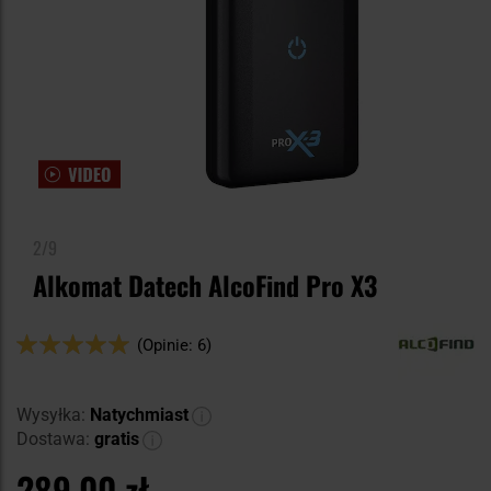
2/9
Alkomat Datech AlcoFind Pro X3
Ocena:
(Opinie: 6)
100
100
% of
Wysyłka:
Natychmiast
Dostawa:
gratis
289,00 zł