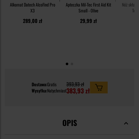
Alkomat Datech AlcoFind Pro
Apteczka Mil-Tec First Aid Kit
Nóż składa
X3
Small - Olive
Tec
289,00 zł
29,99 zł
3
393,93 zł
Dostawa:
Gratis
383,93 zł
Wysyłka:
Natychmiast
OPIS