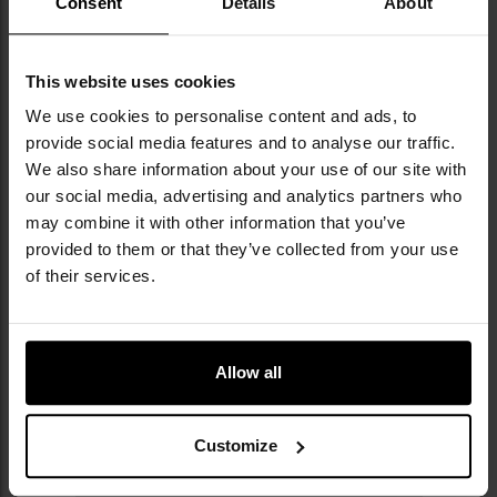
Consent
Details
About
skarpety, a dziś produkty tej marki trafiają do
sportowców, żołnierzy, ratowników, a nawet
NASA. Firma jako jedna z pierwszych na świecie
This website uses cookies
wprowadziła butelki wolne od BPA, dbając
We use cookies to personalise content and ads, to
zarówno o zdrowie użytkowników, jak i o
środowisko. W ofercie znajdują się plecaki
provide social media features and to analyse our traffic.
hydracyjne, bidony, rękawice i akcesoria
We also share information about your use of our site with
outdoorowe. CamelBak prowadzi także program
our social media, advertising and analytics partners who
Give Bak, wspierając ochronę przyrody, edukację
may combine it with other information that you’ve
outdoorową i zrównoważony rozwój.
provided to them or that they’ve collected from your use
of their services.
DANE TECHNICZNE
Allow all
Więcej
Pojemność
710 ml
Customize
informacji
EAN
886798014739