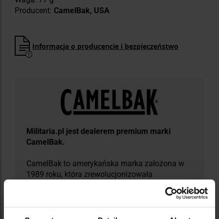
Producent:
CamelBak, USA
Informacja o producencie i bezpieczeństwo
Militaria.pl jest dealerem premium marki
CamelBak.
CamelBak to amerykańska marka założona w
1989 roku, która zrewolucjonizowała
nawadnianie bez użycia rąk - jej motto to
bezkompromisowe „Hydrate or Die”
(„Nawadniaj się lub giń”). Pierwszy system
CamelBak powstał z worka infuzyjnego i