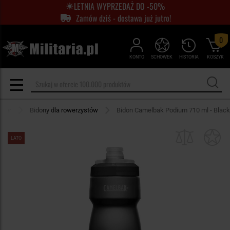
LETNIA WYPRZEDAŻ DO -50%
Zamów dziś - dostawa już jutro!
0
KONTO
SCHOWEK
HISTORIA
KOSZYK
ower
Bidony dla rowerzystów
Bidon Camelbak Podium 710 ml - Black
LATO