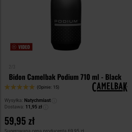
2/3
Bidon Camelbak Podium 710 ml - Black
Ocena:
(Opinie: 15)
98
100
% of
Wysyłka:
Natychmiast
Dostawa:
11,95 zł
59,95 zł
Sugerowana cena producenta
69,95 zł