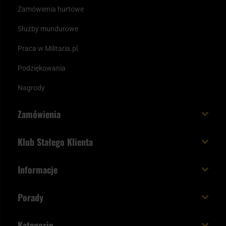
Zamówienia hurtowe
Służby mundurowe
Praca w Militaria.pl
Podziękowania
Nagrody
Zamówienia
Koszt i czas dostawy
Klub Stałego Klienta
Zamów do 23:00 - dostawa jutro!
Co zyskujesz z kontem KSK
Informacje
Paczka w weekend
Jak wykorzystać punkty KSK
Regulamin
Status zamówienia
Porady
Unboxing Militaria.pl
Cookies
Sposoby płatności
Polecane śpiwory na wiosnę
Logowanie
Kategorie