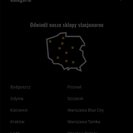
Polityka prywatności
Wysyłka za granicę
Jak wybrać replikę ASG?
Strzelectwo
Nasz asortyment a prawo
Zwroty
ASG czy wiatrówka - co wybrać?
Odwiedź nasze sklepy stacjonarne
Samoobrona
Kupony i kody rabatowe
Reklamacje i gwarancja
Bushcraft - co to jest i jak zacząć?
Outdoor
Tax Free
Plecak ewakuacyjny preppersa
Odzież
Bydgoszcz
Poznań
Gdynia
Szczecin
Katowice
Warszawa Blue City
Kraków
Warszawa Tamka