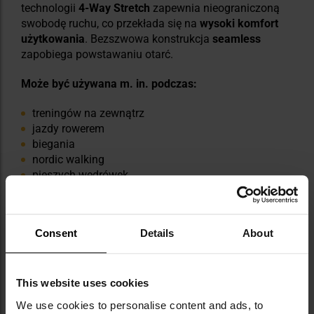
technologii
4-Way Stretch
zapewnia nieograniczoną
swobodę ruchu, co przekłada się na
wysoki komfort
użytkowania
. Bezszwowa konstrukcja
seamless
zapobiega powstawaniu otarć.
Może być używana m. in. podczas:
treningów na zewnątrz
jazdy rowerem
biegania
nordic walking
pieszych wędrówek
działań taktycznych
ćwiczeń wojskowych
rozgrywek ASG
Consent
Details
About
This website uses cookies
We use cookies to personalise content and ads, to