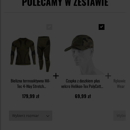
POLECAMY W ZESTAWIE
Bielizna termoaktywna Mil-
Czapka z daszkiem plus
Rękawice t
Tec 4-Way Stretch
velcro Helikon-Tex PolyCotton
Wear M-
Performance - Olive
Rip-Stop - wz.93 Pantera PL
1
179,99 zł
69,99 zł
Woodland
9