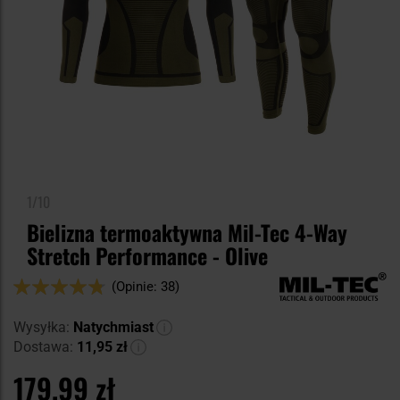
1/10
Bielizna termoaktywna Mil-Tec 4-Way
Stretch Performance - Olive
Ocena:
(Opinie: 38)
94
100
% of
Wysyłka:
Natychmiast
Dostawa:
11,95 zł
179,99 zł