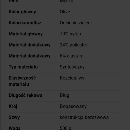
Płeć
Męska
informacji
Kolor główny
Olive
Kolor/kamuflaż
Odcienie zieleni
Materiał główny
70% nylon
Materiał dodatkowy
24% poliester
Materiał dodatkowy
6% elastan
Typ materiału
Syntetyczny
Elastyczność
Rozciągliwy
materiału
Długość rękawa
Długi
Krój
Dopasowany
Szwy
konstrukcja bezszwowa
Waga
500 g