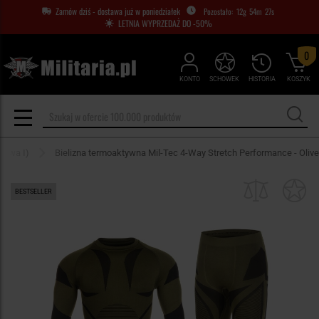
Zamów dziś - dostawa już w poniedziałek
12
g
54
m
26
s
LETNIA WYPRZEDAŻ DO -50%
0
KONTO
SCHOWEK
HISTORIA
KOSZYK
stwa I)
Bielizna termoaktywna Mil-Tec 4-Way Stretch Performance - Olive
BESTSELLER