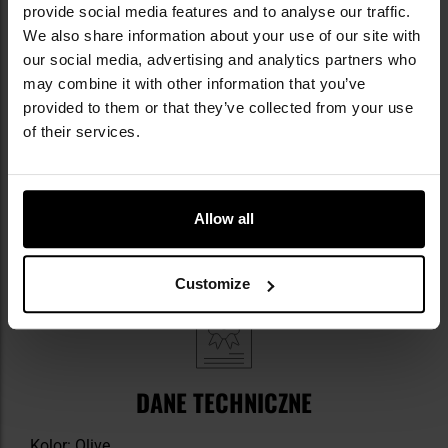
provide social media features and to analyse our traffic.
We also share information about your use of our site with
NAJWAŻNIEJSZE CECHY
our social media, advertising and analytics partners who
may combine it with other information that you’ve
dopasowana do ciała
provided to them or that they’ve collected from your use
technologia 4-Way Stretch
of their services.
bezszwowa konstrukcja
wykończenie antybakteryjne
skuteczne odprowadzanie wilgoci
termoregulacja
Allow all
Customize
DANE TECHNICZNE
Kolor: Olive