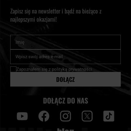
Zapisz się na newsletter i bądź na bieżąco z
najlepszymi okazjami!
Imię
Subskrybuj
nasz
newsletter:
Zapoznałem się z
polityką prywatności
DOŁĄCZ
DOŁĄCZ DO NAS
y
f
i
t
tt