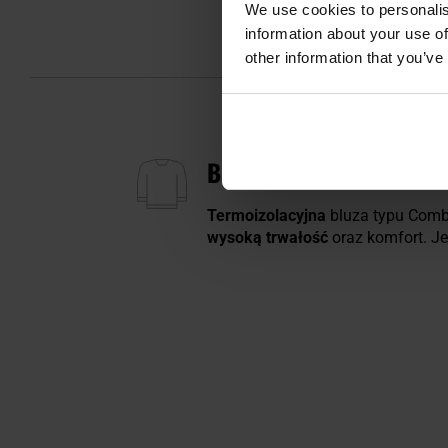
We use cookies to personalis
information about your use of
other information that you’ve
BLUZA CARINTHIA COMB
Termoizolacyjna
bluza typu Comb
wysoką trwałość
oraz komfort. J