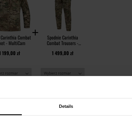
 Carinthia Combat
Spodnie Carinthia
ket - MultiCam
Combat Trousers -
MultiCam
1 199,00 zł
1 499,00 zł
Details
OPINIE
WARTO DOKUPIĆ