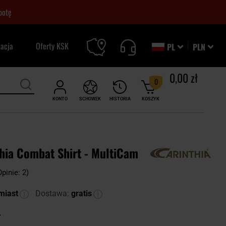
botę
zacja
Oferty KSK
PL
PLN
0,00 zł
0
KONTO
SCHOWEK
HISTORIA
KOSZYK
thia Combat Shirt - MultiCam
Opinie: 2)
miast
Dostawa:
gratis
ł