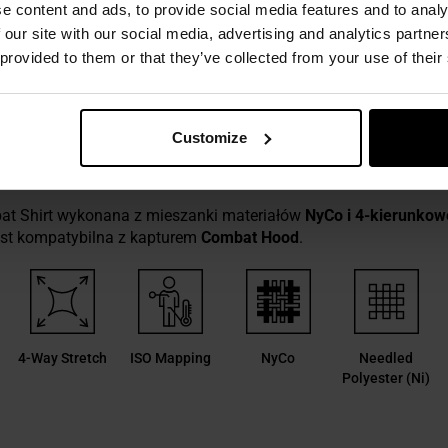
OPIS
e content and ads, to provide social media features and to analy
 our site with our social media, advertising and analytics partn
 provided to them or that they’ve collected from your use of their
Customize
AT SHIRT - MULTICAM
at Shirt wykonana z mieszanki materiałów
NyCo i 4-kierunkow
est kompatybilna z kapturem
Combat Hood
.
4-Way Stretch
ISO Mapping
NyCo
Needled
Polyester (Ni)