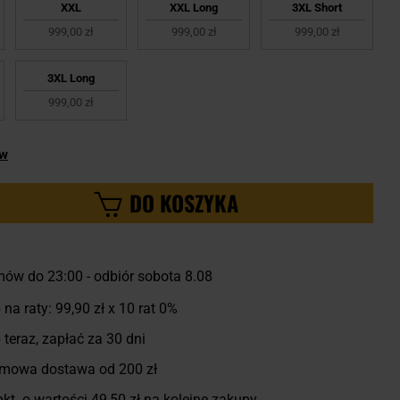
XXL
XXL Long
3XL Short
999,00 zł
999,00 zł
999,00 zł
3XL Long
999,00 zł
ów
DO KOSZYKA
ów do 23:00
-
odbiór sobota 8.08
 na raty:
99,90 zł
x 10 rat 0%
 teraz, zapłać za 30 dni
mowa dostawa od 200 zł
kt. o wartości
49,50 zł
na kolejne zakupy