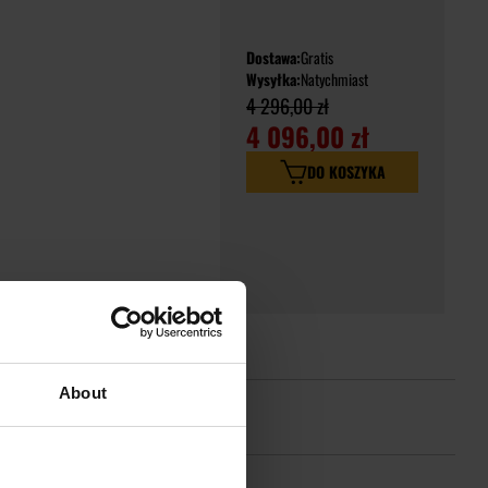
Dostawa:
Gratis
Wysyłka:
Natychmiast
4 296,00 zł
4 096,00 zł
DO KOSZYKA
About