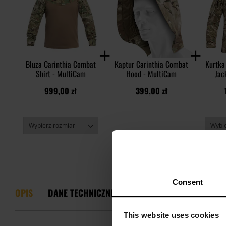
Bluza Carinthia Combat
Kaptur Carinthia Combat
Kurtka
Shirt - MultiCam
Hood - MultiCam
Jac
999,00 zł
399,00 zł
Consent
OPIS
DANE TECHNICZNE
CECHY I TECHNOLOGIE
This website uses cookies