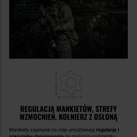
REGULACJA MANKIETÓW, STREFY
WZMOCNIEŃ, KOŁNIERZ Z OSŁONĄ
Mankiety zapinane na rzep umożliwiają
regulację i
precyzyjne dopasowanie
do grubości nadgarstka.