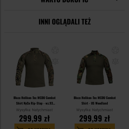
INNI OGLĄDALI TEŻ
Bluza Helikon-Tex MCDU Combat
Bluza Helikon-Tex MCDU Combat
Shirt NyCo Rip-Stop - wz.93
Shirt - US Woodland
Pantera PL Woodland
Wysyłka: Natychmiast
Wysyłka: Natychmiast
299,99 zł
299,99 zł