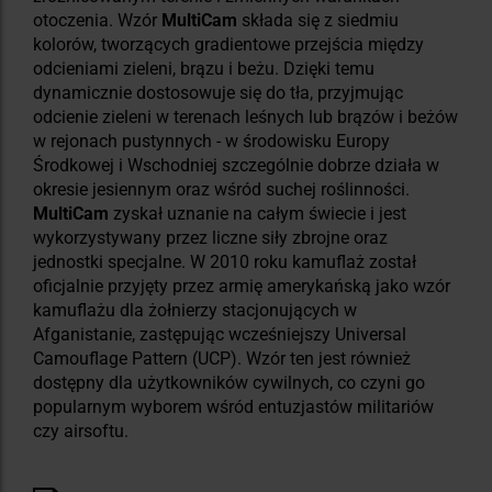
otoczenia. Wzór
MultiCam
składa się z siedmiu
kolorów, tworzących gradientowe przejścia między
odcieniami zieleni, brązu i beżu. Dzięki temu
dynamicznie dostosowuje się do tła, przyjmując
odcienie zieleni w terenach leśnych lub brązów i beżów
w rejonach pustynnych - w środowisku Europy
Środkowej i Wschodniej szczególnie dobrze działa w
okresie jesiennym oraz wśród suchej roślinności.
MultiCam
zyskał uznanie na całym świecie i jest
wykorzystywany przez liczne siły zbrojne oraz
jednostki specjalne. W 2010 roku kamuflaż został
oficjalnie przyjęty przez armię amerykańską jako wzór
kamuflażu dla żołnierzy stacjonujących w
Afganistanie, zastępując wcześniejszy Universal
Camouflage Pattern (UCP). Wzór ten jest również
dostępny dla użytkowników cywilnych, co czyni go
popularnym wyborem wśród entuzjastów militariów
czy airsoftu.