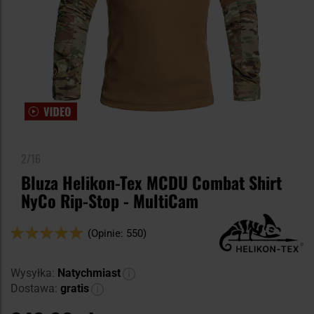
2/16
Bluza Helikon-Tex MCDU Combat Shirt
NyCo Rip-Stop - MultiCam
Ocena:
(Opinie: 550)
98
100
% of
Wysyłka:
Natychmiast
Dostawa:
gratis