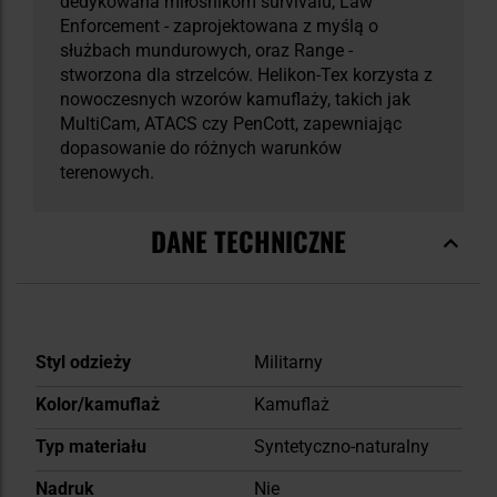
dedykowana miłośnikom survivalu, Law
Enforcement - zaprojektowana z myślą o
służbach mundurowych, oraz Range -
stworzona dla strzelców. Helikon-Tex korzysta z
nowoczesnych wzorów kamuflaży, takich jak
MultiCam, ATACS czy PenCott, zapewniając
dopasowanie do różnych warunków
terenowych.
DANE TECHNICZNE
Więcej
Styl odzieży
Militarny
informacji
Kolor/kamuflaż
Kamuflaż
Typ materiału
Syntetyczno-naturalny
Nadruk
Nie