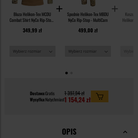
Bluza Helikon-Tex MCDU
Spodnie Helikon-Tex MBDU
Koszulk
Combat Shirt NyCo Rip-Stop -
NyCo Rip-Stop - MultiCam
Helikon-Te
MultiCam
TopC
349,99 zł
499,00 zł
1
1 397,94 zł
Dostawa:
Gratis
1 154,24 zł
Wysyłka:
Natychmiast
OPIS