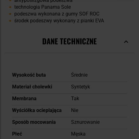
antypoślizgowa podeszwa
technologia Panama Sole
podeszwa wykonana z gumy SOF ROC
środek podeszwy wykonany z pianki EVA
DANE TECHNICZNE
Więcej
Wysokość buta
Średnie
informacji
Materiał cholewki
Syntetyk
Membrana
Tak
Wyściółka ocieplająca
Nie
Sposób mocowania
Sznurowanie
Płeć
Męska