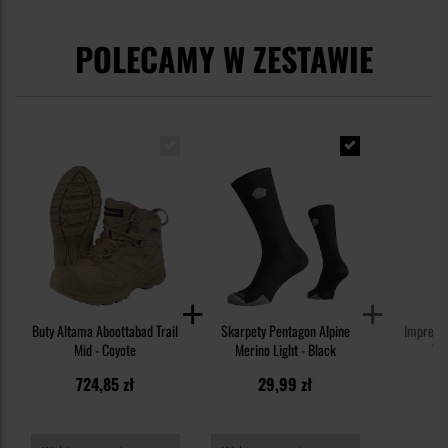
POLECAMY W ZESTAWIE
Buty Altama Aboottabad Trail
Skarpety Pentagon Alpine
Impregn
Mid - Coyote
Merino Light - Black
Tex
724,85 zł
29,99 zł
3