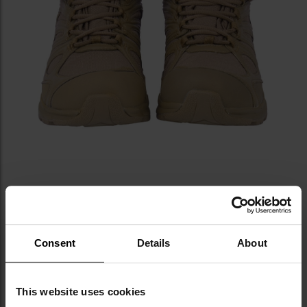
Consent
Details
About
ANTYPOŚLIZGOWA PODESZWA,
TECHNOLOGIA PANAMA SOLE
This website uses cookies