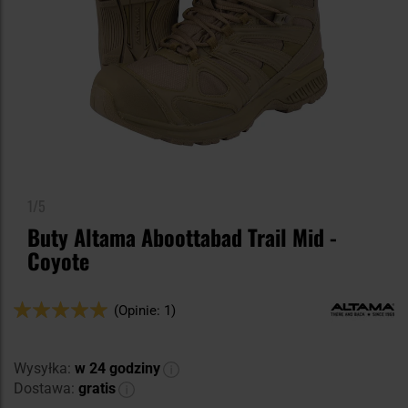
1/5
Buty Altama Aboottabad Trail Mid -
Coyote
Ocena:
(Opinie: 1)
100
100
% of
Wysyłka:
w 24 godziny
Dostawa:
gratis