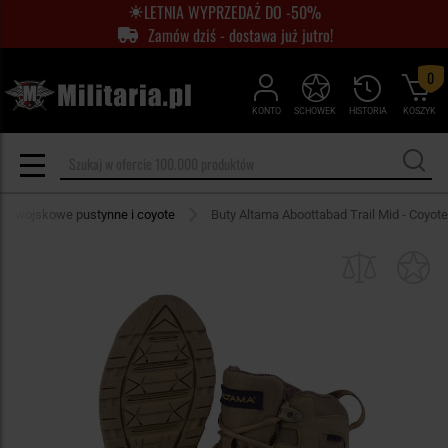
LETNIA WYPRZEDAŻ DO -50%
Zamów dziś - dostawa już jutro!
0
KONTO
SCHOWEK
HISTORIA
KOSZYK
ty wojskowe pustynne i coyote
Buty Altama Aboottabad Trail Mid - Coyote