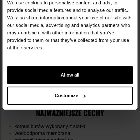
We use cookies to personalise content and ads, to
Antypoślizgowa podeszwa wykonana z gumy SOF
provide social media features and to analyse our traffic.
ROC w technologii Panama Sole gwarantuje stabilność
w każdych warunkach. Środek podeszwy wykonany
We also share information about your use of our site with
jest z pianki EVA o podwójnej gęstości, co znacznie
our social media, advertising and analytics partners who
zwiększa komfort podczas długich wędrówek.
may combine it with other information that you’ve
provided to them or that they’ve collected from your use
Konstrukcja butów stworzona bez metalowych
of their services.
komponentów, przez co buty są niewykrywalne
przez wykrywacze metalu.
Allow all
Customize
NAJWAŻNIEJSZE CECHY
korpus butów wykonany z siatki
wodoodporna membrana