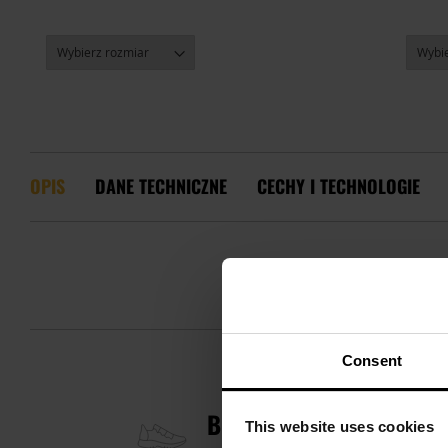
OPIS
DANE TECHNICZNE
CECHY I TECHNOLOGIE
Consent
BUTY DAMSKIE CMP RIGE
This website uses cookies