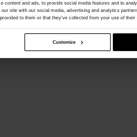
e content and ads, to provide social media features and to analy
kiej i wytrzymałej konstrukcji wyposażone w
oddychającą i w
 our site with our social media, advertising and analytics partn
arty na obrotowym pokrętłu. Dzięki wzmocnionej budowie i p
 provided to them or that they’ve collected from your use of their
ługich wędrówek w różnorodnym terenie.
Customize
Ortholite
Climaprotect
CMP Full On Grip