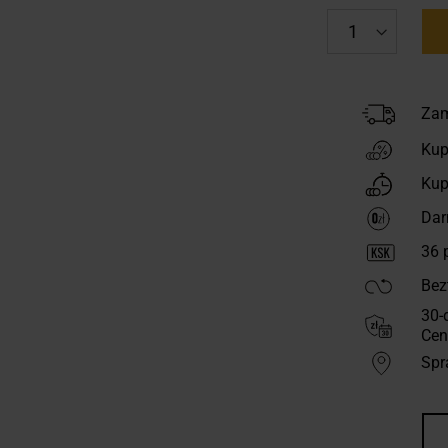
Zam
Kup
Kup
Dar
36
p
Bez
30-
Cen
Spr