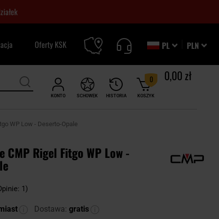
ziałek
zacja
Oferty KSK
PL
PLN
0,00 zł
0
KONTO
SCHOWEK
HISTORIA
KOSZYK
itgo WP Low - Deserto-Opale
e CMP Rigel Fitgo WP Low -
le
Opinie: 1)
miast
Dostawa:
gratis