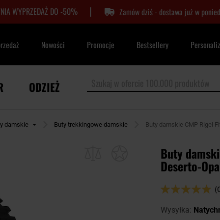
|
TNIA WYPRZEDAŻ DO -50%
Zamów dziś - dostawa już w ponied
przedaż
Nowości
Promocje
Bestsellery
Personali
R
ODZIEŻ
ty damskie
Buty trekkingowe damskie
Buty damskie CMP Rigel F
Buty damski
Deserto-Opa
Ocena:
(
100
100
% of
Wysyłka:
Natych