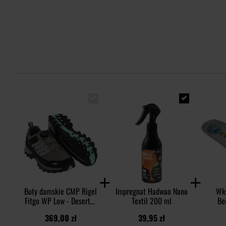
Buty damskie CMP Rigel
Impregnat Hadwao Nano
Wkł
Fitgo WP Low - Deserto-
Textil 200 ml
Be
Opale
369,00 zł
39,95 zł