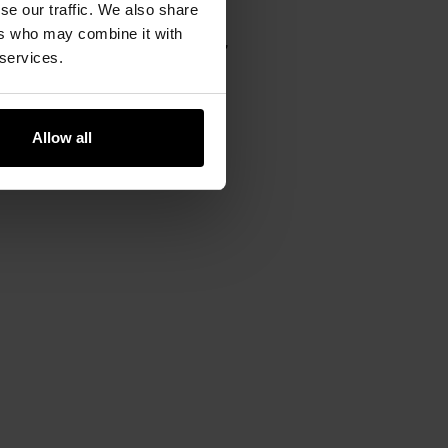
se our traffic. We also share
odoodporną membranę
oraz
ers who may combine it with
odeszwie
amortyzującej wstrząsy
,
 services.
Allow all