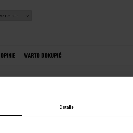
OPINIE
WARTO DOKUPIĆ
OPIS
Details
L FITGO WP LOW - DESERTO-OPALE