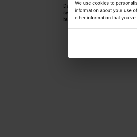
We use cookies to personalis
Damskie obuwie trekkingowe o lek
information about your use of
system
szybkiego sznurowania
op
other information that you’ve
buty zapewnią komfort podczas d