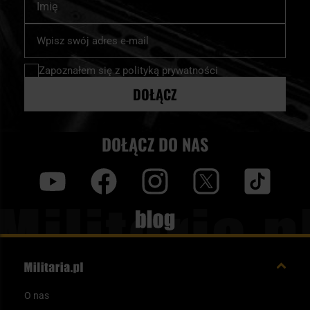
Subskrybuj
nasz
newsletter:
Zapoznałem się z
polityką prywatności
DOŁĄCZ
DOŁĄCZ DO NAS
y
f
i
t
tt
Blog
O nas