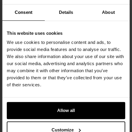
WYTRZYMAŁE SZNUROWADŁA, PĘTLA DO
Consent
Details
About
ZAKŁADANIA
Buty wyposażono w
solidne sznurowadła
This website uses cookies
umożliwiające dokładne dopasowanie obuwia do
stopy użytkownika. W tylnej części cholewki
We use cookies to personalise content and ads, to
umieszczono
pętlę
pomagającą przy zakładaniu i
provide social media features and to analyse our traffic.
zdejmowaniu obuwia.
We also share information about your use of our site with
our social media, advertising and analytics partners who
may combine it with other information that you’ve
provided to them or that they’ve collected from your use
of their services.
Allow all
Customize