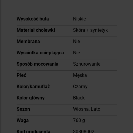
Więcej
Wysokość buta
Niskie
informacji
Materiał cholewki
Skóra + syntetyk
Membrana
Nie
Wyściółka ocieplająca
Nie
Sposób mocowania
Sznurowanie
Płeć
Męska
Kolor/kamuflaż
Czarny
Kolor główny
Black
Sezon
Wiosna, Lato
Waga
760 g
Kod producenta
30808002