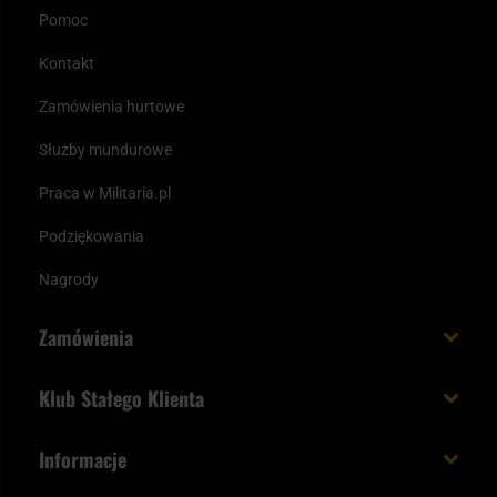
Pomoc
Kontakt
Zamówienia hurtowe
Służby mundurowe
Praca w Militaria.pl
Podziękowania
Nagrody
Zamówienia
Koszt i czas dostawy
Klub Stałego Klienta
Zamów do 23:00 - dostawa jutro!
Co zyskujesz z kontem KSK
Informacje
Paczka w weekend
Jak wykorzystać punkty KSK