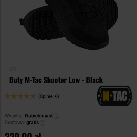
1/11
Buty M-Tac Shooter Low - Black
Ocena:
(Opinie: 6)
90
100
% of
Wysyłka:
Natychmiast
Dostawa:
gratis
229,00 zł