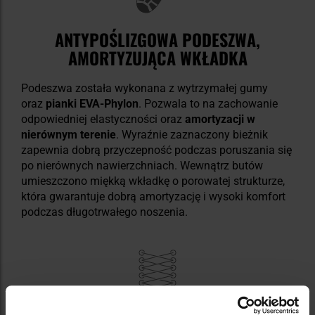
ANTYPOŚLIZGOWA PODESZWA,
AMORTYZUJĄCA WKŁADKA
Podeszwa została wykonana z wytrzymałej gumy
oraz
pianki EVA-Phylon
. Pozwala to na zachowanie
odpowiedniej elastyczności oraz
amortyzacji w
nierównym terenie
. Wyraźnie zaznaczony bieżnik
zapewnia dobrą przyczepność podczas poruszania się
po nierównych nawierzchniach. Wewnątrz butów
umieszczono miękką wkładkę o porowatej strukturze,
która gwarantuje dobrą amortyzację i wysoki komfort
podczas długotrwałego noszenia.