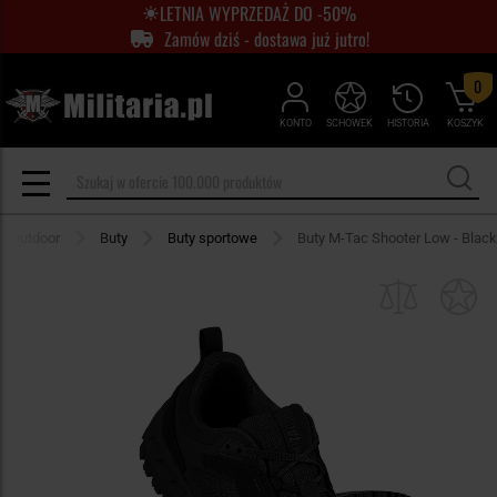
LETNIA WYPRZEDAŻ DO -50%
Zamów dziś - dostawa już jutro!
0
KONTO
SCHOWEK
HISTORIA
KOSZYK
Outdoor
Buty
Buty sportowe
Buty M-Tac Shooter Low - Black