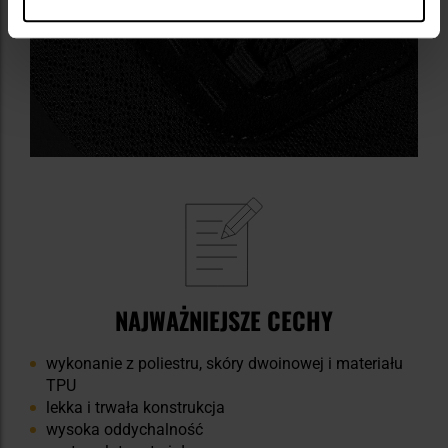
NAJWAŻNIEJSZE CECHY
wykonanie z poliestru, skóry dwoinowej i materiału
TPU
lekka i trwała konstrukcja
wysoka oddychalność