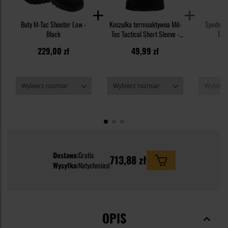
Buty M-Tac Shooter Low -
Koszulka termoaktywna Mil-
Spodnie 
Black
Tec Tactical Short Sleeve -
Tact
Black
229,00 zł
49,99 zł
1
Dostawa:
Gratis
713,88 zł
Wysyłka:
Natychmiast
OPIS