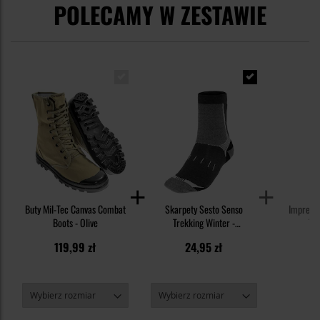
POLECAMY W ZESTAWIE
Buty Mil-Tec Canvas Combat
Skarpety Sesto Senso
Impregn
Boots - Olive
Trekking Winter -
Tex
Czarny/Szary
119,99 zł
24,95 zł
3