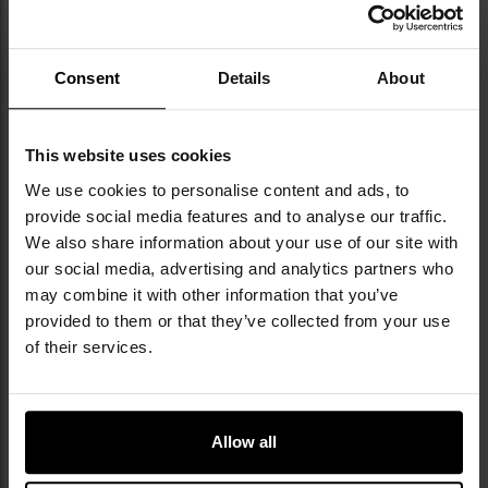
Consent
Details
About
This website uses cookies
WYTRZYMAŁE SZNUROWADŁA, OCHRONA
We use cookies to personalise content and ads, to
PALCÓW I PIĘTY
provide social media features and to analyse our traffic.
We also share information about your use of our site with
Wykonane z poliestru płaskie sznurowadła są
our social media, advertising and analytics partners who
wytrzymałe i umożliwiają mocne wiązanie bez
may combine it with other information that you’ve
ściskania stopy w bucie. Dodatkowa warstwa
provided to them or that they’ve collected from your use
materiału oraz nadlana część gumowej podeszwy
of their services.
chronią palce, oraz pięty.
Allow all