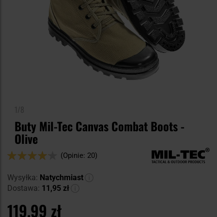
1/8
Buty Mil-Tec Canvas Combat Boots -
Olive
Ocena:
(Opinie: 20)
82
100
% of
Wysyłka:
Natychmiast
Dostawa:
11,95 zł
119,99 zł