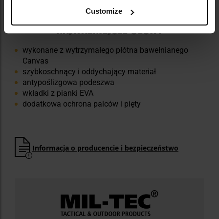
Customize
NAJWAŻNIEJSZE CECHY
wykonane z wytrzymałego płótna bawełnianego
Canvas
szybkoschnący i oddychający materiał
antypoślizgowa podeszwa
wkładki z pianki EVA
dodatkowa ochrona palców i pięty
Informacja o producencie i bezpieczeństwo