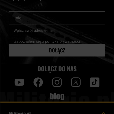
Imię
Subskrybuj
nasz
newsletter:
Zapoznałem się z
polityką prywatności
DOŁĄCZ
DOŁĄCZ DO NAS
y
f
i
t
tt
Blog