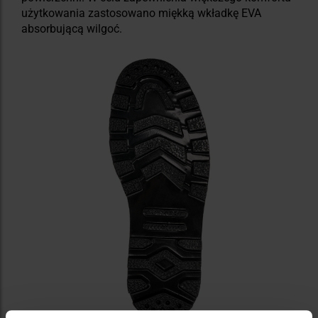
użytkowania zastosowano miękką wkładkę EVA
absorbującą wilgoć.