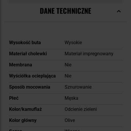
DANE TECHNICZNE
Więcej
Wysokość buta
Wysokie
informacji
Materiał cholewki
Materiał impregnowany
Membrana
Nie
Wyściółka ocieplająca
Nie
Sposób mocowania
Sznurowanie
Płeć
Męska
Kolor/kamuflaż
Odcienie zieleni
Kolor główny
Olive