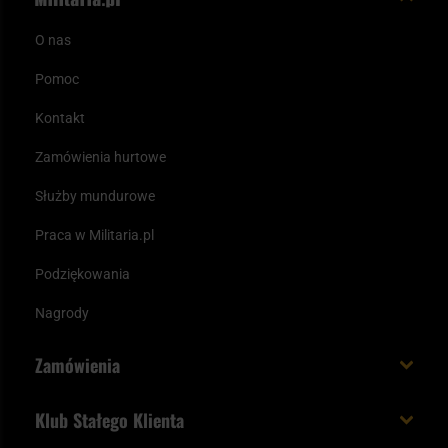
O nas
Pomoc
Kontakt
Zamówienia hurtowe
Służby mundurowe
Praca w Militaria.pl
Podziękowania
Nagrody
Zamówienia
Koszt i czas dostawy
Klub Stałego Klienta
Zamów do 23:00 - dostawa jutro!