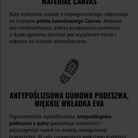
MATERIAŁ CANVAS
Buty wykonane zostały z impregnowanego, odpornego
na ścieranie
płótna bawełnianego Canvas
. Materiał
jest szybkoschnący, dobrze przepuszcza powietrze,
a dzięki gęstemu splotowi jest wyjątkowo trwały i
odporny na warunki atmosferyczne.
ANTYPOŚLIZGOWA GUMOWA PODESZWA,
MIĘKKIE WKŁADKA EVA
Ergonomicznie wyprofilowana,
antypoślizgowa
podeszwa z gumy
gwarantuje stabilność i
przyczepność nawet na mokrej, nieregularnej
powierzchni. W celu zapewnienia większego komfortu