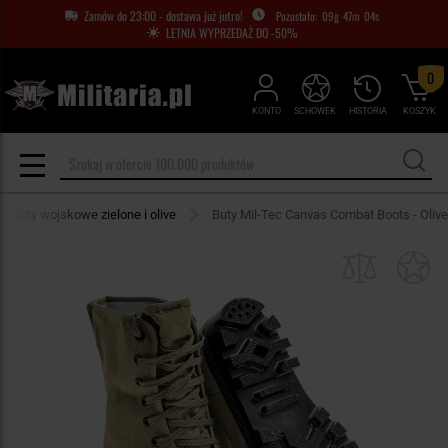
Zamów do 23:00 - dostawa już jutro!
09
g
47
m
04
s
LETNIA WYPRZEDAŻ DO -50%
0
KONTO
SCHOWEK
HISTORIA
KOSZYK
Buty wojskowe zielone i olive
Buty Mil-Tec Canvas Combat Boots - Olive