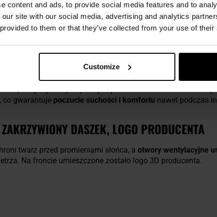
e content and ads, to provide social media features and to analy
 our site with our social media, advertising and analytics partn
 provided to them or that they’ve collected from your use of their
HeatGear
IA POLIESTER I TAŚMA HEATGEAR
Customize
iestru
, który wykazuje wysoką
odporność na rozdarcia
. Wewnęt
, co gwarantuje
poczucie suchości i komfortu
nawet podczas in
 ZAKRZYWIONY DASZEK, LOGO PRODUCENTA
hroni twarz przed promieniami słońca, a
otwory wentylacyjne u
ietrza. Na froncie umieszczone zostało logo 3D producenta.