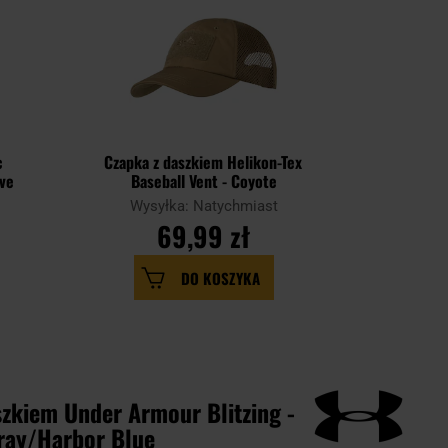
LATO
c
Czapka z daszkiem Helikon-Tex
Czapka z
ive
Baseball Vent - Coyote
Basebal
Wysyłka: Natychmiast
Wysy
69,99 zł
DO KOSZYKA
szkiem Under Armour Blitzing -
ray/Harbor Blue