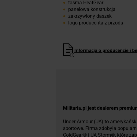
taśma HeatGear
panelowa konstrukcja
zakrzywiony daszek
logo producenta z przodu
Informacja o producencie i b
Militaria.pl jest dealerem premi
Under Armour (UA) to amerykańska
sportowe. Firma zdobyła popular
ColdGear® i UA Storm®, które za