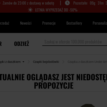
|
Zamów do 23:00 z dostawą w sobotę
09
g
31
m
LETNIA WYPRZEDAŻ DO -50%
przedaż
Nowości
Promocje
Bestsellery
Personali
R
ODZIEŻ
pki z daszkiem
Czapki bejsbolówki
Czapka z daszkiem Under Arm
TUALNIE OGLĄDASZ JEST NIEDOSTĘ
PROPOZYCJE