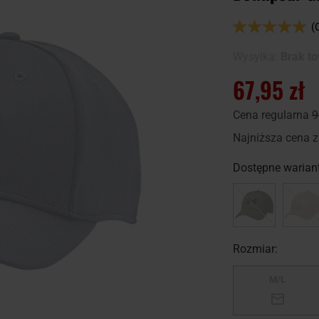
Ocena:
(
100
100
% of
Wysyłka:
Brak t
67,95 zł
Cena regularna
9
Najniższa cena z
Dostępne wariant
Rozmiar:
M/L