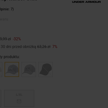
Opinie: 7)
owaru
9,99 zł
-32%
 30 dni przed obniżką
63,26 zł
7%
y produktu:
L/XL