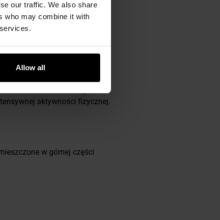
se our traffic. We also share
ers who may combine it with
 services.
Allow all
rzna taśma
HeatGear
zapewnia
tensywnej aktywności fizycznej.
mieszczone w górnej części