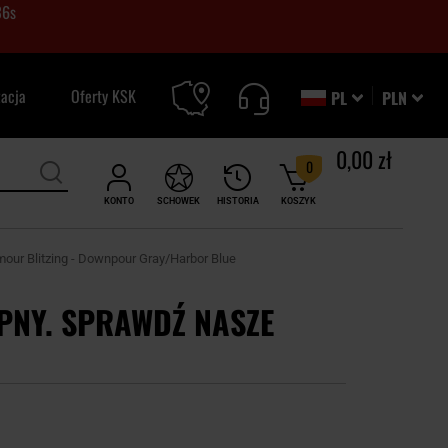
35
s
zacja
Oferty KSK
PL
PLN
0,00 zł
0
KONTO
SCHOWEK
HISTORIA
KOSZYK
our Blitzing - Downpour Gray/Harbor Blue
PNY. SPRAWDŹ NASZE