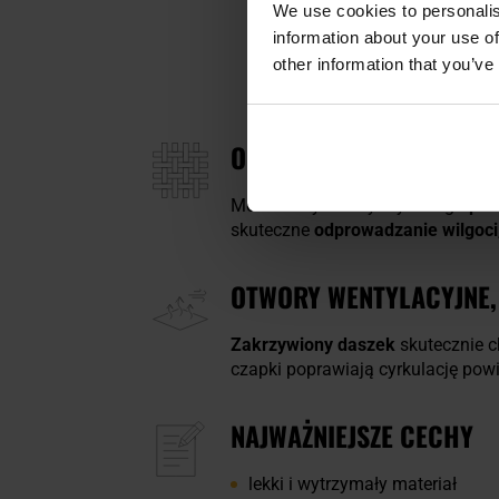
We use cookies to personalis
information about your use of
other information that you’ve
ODPORNY NA USZKODZEN
Model uszyto z wytrzymałego
pol
skuteczne
odprowadzanie wilgoci
OTWORY WENTYLACYJNE,
Zakrzywiony daszek
skutecznie c
czapki poprawiają cyrkulację pow
NAJWAŻNIEJSZE CECHY
lekki i wytrzymały materiał