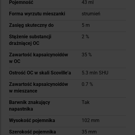
Więcej
Pojemność
43 ml
informacji
Forma wyrzutu mieszanki
strumień
Zasięg skuteczny do
5 m
Stężenie substancji
2 %
drażniącej OC
Zawartość kapsaicynoidów
35 %
w OC
Ostrość OC w skali Scoville'a
5.3 mln SHU
Zawartość kapsaicynoidów
0.7 %
w mieszance
Barwnik znakujący
Tak
napastnika
Wysokość pojemnika
102 mm
Szerokość pojemnika
35 mm