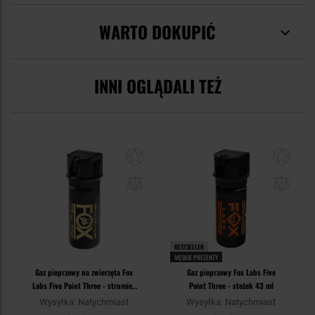
WARTO DOKUPIĆ
INNI OGLĄDALI TEŻ
BESTSELLER
MĘSKIE PREZENTY
Gaz pieprzowy na zwierzęta Fox
Gaz pieprzowy Fox Labs Five
Labs Five Point Three - strumień
Point Three - stożek 43 ml
43 ml (DE)
Wysyłka: Natychmiast
Wysyłka: Natychmiast