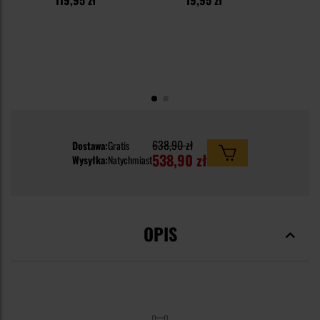
638,90 zł
Dostawa:
Gratis
538,90 zł
Wysyłka:
Natychmiast
OPIS