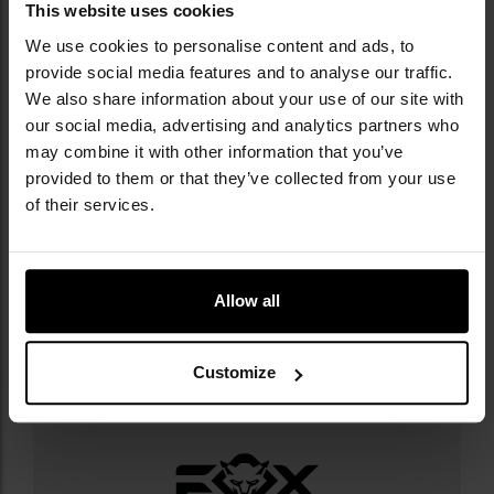
DANE TECHNICZNE
This website uses cookies
We use cookies to personalise content and ads, to
Pojemność: 43 ml
provide social media features and to analyse our traffic.
Zawartość OC: 2%
We also share information about your use of our site with
Moc: 5 300 000 SHU
our social media, advertising and analytics partners who
Rodzaj rozpylenia: strumień (żel)
may combine it with other information that you’ve
Ilość półsekundowych rozpyleń: 12-15
Skuteczny zasięg: do 5 metrów
provided to them or that they’ve collected from your use
Wysokość pojemnika: 102 mm
of their services.
Średnica pojemnika: 35 mm
Waga: 70 g
Producent:
Fox Labs International, USA
Allow all
Informacja o producencie i bezpieczeństwo
Customize