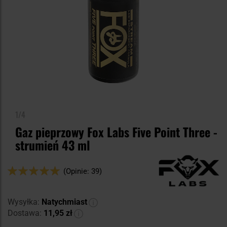
1/4
Gaz pieprzowy Fox Labs Five Point Three -
strumień 43 ml
Ocena:
(Opinie: 39)
98
100
% of
Wysyłka:
Natychmiast
Dostawa:
11,95 zł