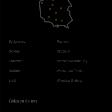
Tax Free
Plecak ewakuacyjny preppersa
Odzież
Bydgoszcz
Poznań
Gdynia
Szczecin
Katowice
Warszawa Blue City
Kraków
Warszawa Tamka
Łódź
Wrocław Bielany
Zadzwoń do nas