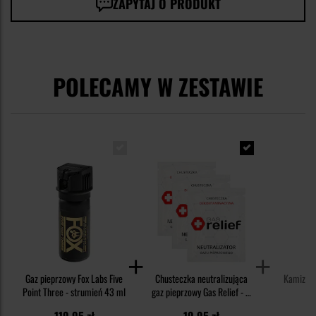
ZAPYTAJ O PRODUKT
POLECAMY W ZESTAWIE
Gaz pieprzowy Fox Labs Five
Chusteczka neutralizująca
Kamizelk
Point Three - strumień 43 ml
gaz pieprzowy Gas Relief - 3
c
szt.
119,95 zł
19,95 zł
39