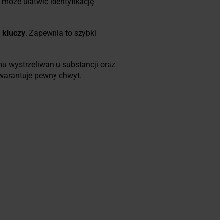
y może ułatwić identyfikację
 kluczy
. Zapewnia to szybki
u wystrzeliwaniu substancji oraz
warantuje pewny chwyt.