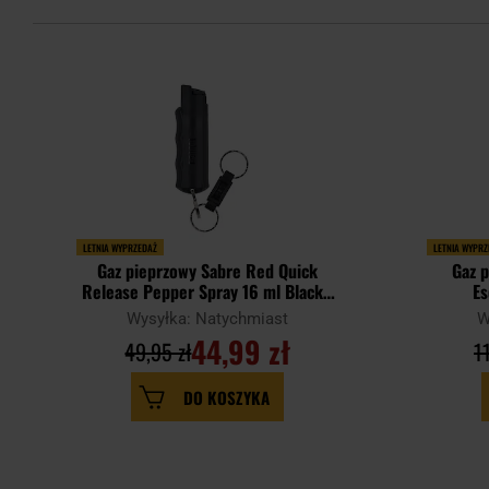
LETNIA WYPRZEDAŻ
LETNIA WYPR
Gaz pieprzowy Sabre Red Quick
Gaz 
Release Pepper Spray 16 ml Black -
Es
strumień
Wysyłka: Natychmiast
W
44,99 zł
49,95 zł
1
DO KOSZYKA