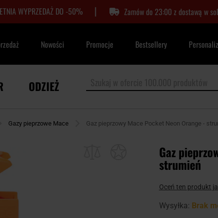
|
LETNIA WYPRZEDAŻ DO -50%
Zamów do 23:00 z dostawą w so
przedaż
Nowości
Promocje
Bestsellery
Personali
R
ODZIEŻ
Gazy pieprzowe Mace
Gaz pieprzowy Mace Pocket Neon Orange - str
Gaz pieprzo
strumień
Oceń ten produkt j
Wysyłka:
Brak m