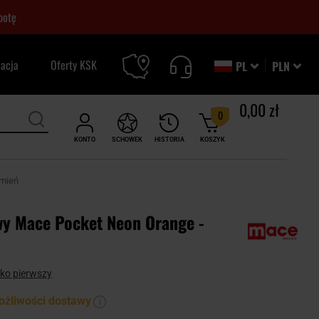
botę
zacja
Oferty KSK
PL
PLN
0,00 zł
0
KONTO
SCHOWEK
HISTORIA
KOSZYK
umień
wy Mace Pocket Neon Orange -
ako pierwszy
ożliwości dostawy