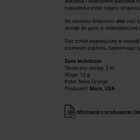
widzenia i intensywne pieczenie 
napastnika przez organy ścigania
Do zestawu dołączono
etui
oraz z
dostęp do gazu w niebezpiecznej 
Gaz został wyposażony w nasadk
przerwom zapłonu, zapewniając 
Dane techniczne
Skuteczny zasięg: 3 m
Waga: 12 g
Kolor: Neon Orange
Producent:
Mace, USA
Informacja o producencie i b