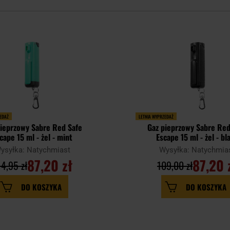
ZEDAŻ
LETNIA WYPRZEDAŻ
pieprzowy Sabre Red Safe
Gaz pieprzowy Sabre Red
cape 15 ml - żel - mint
Escape 15 ml - żel - bl
ysyłka: Natychmiast
Wysyłka: Natychmia
87,20 zł
87,20 
14,95 zł
109,00 zł
DO KOSZYKA
DO KOSZYKA