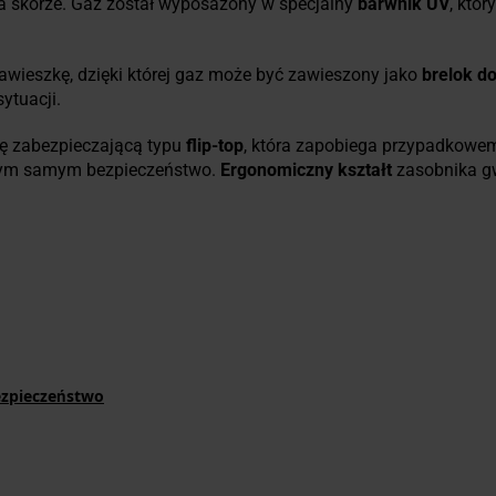
na skórze. Gaz został wyposażony w specjalny
barwnik UV
, któr
.
awieszkę, dzięki której gaz może być zawieszony jako
brelok do
sytuacji.
ę zabezpieczającą typu
flip-top
, która zapobiega przypadkowem
tym samym bezpieczeństwo.
Ergonomiczny kształt
zasobnika g
ezpieczeństwo