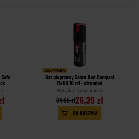
LETNIA WYPRZEDAŻ
 Safe
Gaz pieprzowy Sabre Red Compact
ack
Refill 16 ml - strumień
st
Wysyłka: Natychmiast
zł
26,39 zł
34,95 zł
DO KOSZYKA