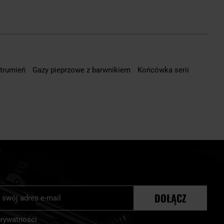
strumień
Gazy pieprzowe z barwnikiem
Końcówka serii
j
DOŁĄCZ
r:
prywatności