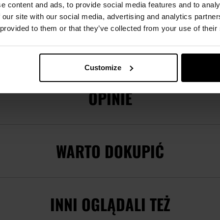
e content and ads, to provide social media features and to analy
22188807486
 our site with our social media, advertising and analytics partn
 provided to them or that they’ve collected from your use of their
ucenta
80748
nt
Mace Security International
Customize
OPINIE
WARTO DOKUPIĆ
INNI OGLĄDALI TEŻ