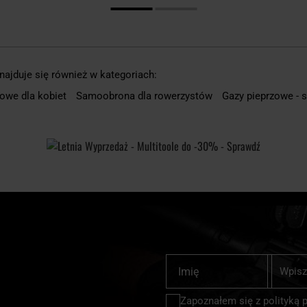
ajduje się również w kategoriach:
zowe dla kobiet
Samoobrona dla rowerzystów
Gazy pieprzowe - 
Subskrybu
Imię
nasz
newslette
Zapoznałem się z
polityką 