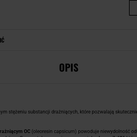
IĆ
OPIS
ym stężeniu substancji drażniących, które pozwalają skuteczni
drażniącym OC
(oleoresin capsicum) powoduje niewydolność od