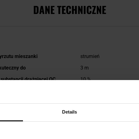
DANE TECHNICZNE
rzutu mieszanki
strumień
i
kuteczny do
3 m
 substancji drażniącej OC
10 %
C w skali Scoville'a
2 mln SHU
ć kapsaicynoidów w mieszance
1,4
Details
znakujący napastnika
Tak
jednostkowa
12 g
12 g