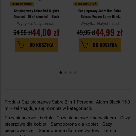
LETNIA WYPRZEDAŻ
LETNIA WYPRZEDAŻ
Gaz pieprzowy Sabre Red Mighty
Gaz pieprzowy Sabre Red Quick
Discreet - 10 ml strumień - Black
Release Pepper Spray 16 ml
Black - strumień
Wysyłka: Natychmiast
Wysyłka: Natychmiast
44,00 zł
44,99 zł
54,95 zł
49,95 zł
DO KOSZYKA
DO KOSZYKA
Produkt Gaz pieprzowy Sabre 2-in-1 Personal Alarm Black 15,9
ml - żel znajduje się również w kategoriach:
Gazy pieprzowe - breloki
Gazy pieprzowe z barwnikiem
Gazy
pieprzowe dla kobiet
Samoobrona dla kobiet
Gazy
pieprzowe - żel
Samoobrona dla rowerzystów
Letnia