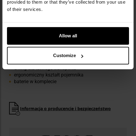
NAJWAŻNIEJSZE CECHY
provided to them or that they’ve collected from your use
of their services.
wiązka w formie żelu
nietoksyczny i bezpieczny dla środowiska
barwnik UV
zasięg gazu do 4 metrów
Allow all
funkcja alarmu osobistego
dźwięk słyszalny z odległości do 366 metrów
głośność 130 dB
Customize
praktyczna blokada Flip-Top
O-ring dla łatwego transportu
ergonomiczny kształt pojemnika
baterie w komplecie
Informacja o producencie i bezpieczeństwo