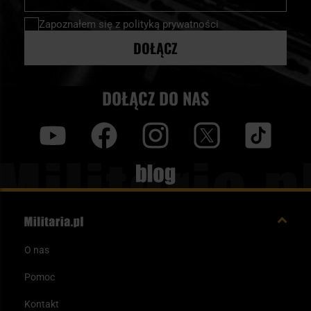
newsletter:
Zapoznałem się z
polityką prywatności
DOŁĄCZ
DOŁĄCZ DO NAS
y
f
i
t
tt
Blog
O nas
Pomoc
Kontakt