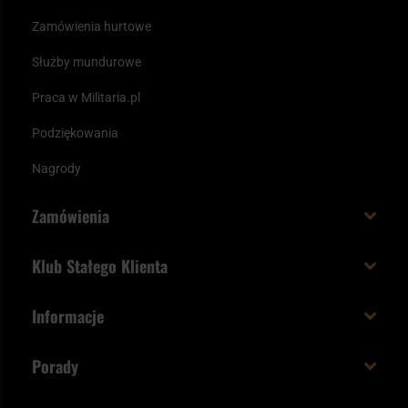
Zamówienia hurtowe
Służby mundurowe
Praca w Militaria.pl
Podziękowania
Nagrody
Zamówienia
Koszt i czas dostawy
Klub Stałego Klienta
Zamów do 23:00 - dostawa jutro!
Co zyskujesz z kontem KSK
Informacje
Paczka w weekend
Jak wykorzystać punkty KSK
Regulamin
Status zamówienia
Porady
Unboxing Militaria.pl
Cookies
Sposoby płatności
Polecane śpiwory na wiosnę