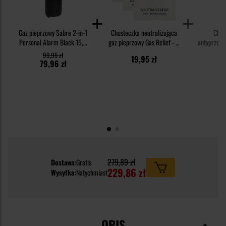
Gaz pieprzowy Sabre 2-in-1
Chusteczka neutralizująca
Chus
Personal Alarm Black 15,9
gaz pieprzowy Gas Relief - 3
antyprzeci
ml - żel
szt.
Cut Resis
99,95 zł
19,95 zł
1
79,96 zł
279,89 zł
Dostawa:
Gratis
229,86 zł
Wysyłka:
Natychmiast
OPIS