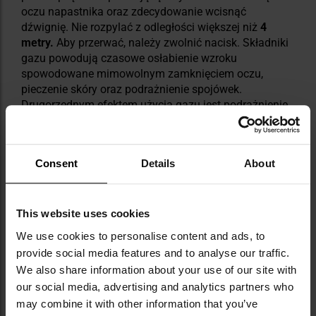
oczu napastnika oraz zdecydowanie wcisnąć
dźwignię. Nie rozpylać z odległości większej niż
4
metry.
Aby przerwać, należy zwolnić nacisk. Składniki
gazu powodują czasowe osłabienie wzroku
spowodowane mimowolnym zamknięciem oczu,
pieczenie skóry oraz podrażnienie spojówek.
Drugorzędnym efektem użycia gazu jest podrażnienie
układu oddechowego.
Znajdujący się w formule gazu
barwnik
UV
umożliwia
Consent
Details
About
późniejszą identyfikację napastnika. Gazy pieprzowe
są
nietoksyczne i bezpieczne dla środowiska
naturalnego
.
This website uses cookies
We use cookies to personalise content and ads, to
provide social media features and to analyse our traffic.
We also share information about your use of our site with
our social media, advertising and analytics partners who
may combine it with other information that you’ve