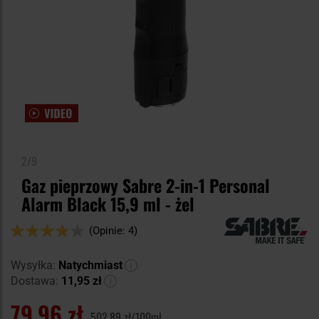
2/9
Gaz pieprzowy Sabre 2-in-1 Personal
Alarm Black 15,9 ml - żel
Ocena:
(Opinie: 4)
80
100
% of
Wysyłka:
Natychmiast
Dostawa:
11,95 zł
79,96 zł
502,89 zł/100ml