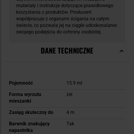
materiały i instrukcje dotyczące prawidłowego
korzystania z produktów. Producent
współpracuje z organami ścigania na całym
świecie, co pozwala jej na ciągłe udoskonalanie
swojego podejścia do ochrony osobistej.
DANE TECHNICZNE
Więcej
Pojemność
15.9 ml
informacji
Forma wyrzutu
żel
mieszanki
Zasięg skuteczny do
4 m
Barwnik znakujący
Tak
napastnika