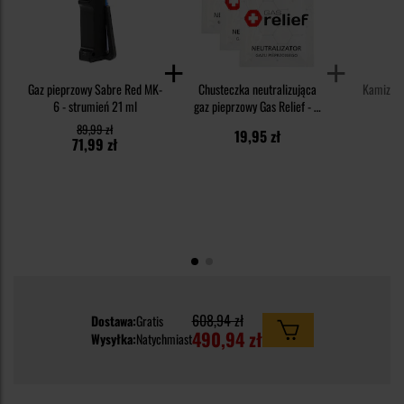
Gaz pieprzowy Sabre Red MK-
Chusteczka neutralizująca
Kamizelk
6 - strumień 21 ml
gaz pieprzowy Gas Relief - 3
we
szt.
89,99 zł
19,95 zł
39
71,99 zł
608,94 zł
Dostawa:
Gratis
490,94 zł
Wysyłka:
Natychmiast