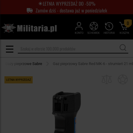
LETNIA WYPRZEDAŻ DO -50%
Zamów dziś - dostawa już w poniedziałek
0
KONTO
SCHOWEK
HISTORIA
KOSZYK
Gazy pieprzowe Sabre
Gaz pieprzowy Sabre Red MK-6 - strumień 21 ml
LETNIA WYPRZEDAŻ