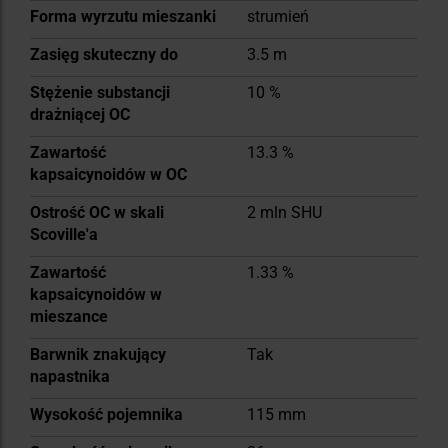
Forma wyrzutu mieszanki
strumień
Zasięg skuteczny do
3.5 m
Stężenie substancji
10 %
drażniącej OC
Zawartość
13.3 %
kapsaicynoidów w OC
Ostrość OC w skali
2 mln SHU
Scoville'a
Zawartość
1.33 %
kapsaicynoidów w
mieszance
Barwnik znakujący
Tak
napastnika
Wysokość pojemnika
115 mm