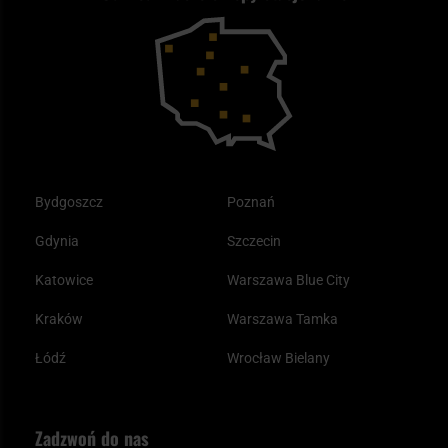
Reklamacje i gwarancja
Bushcraft - co to jest i jak zacząć?
Outdoor
Tax Free
Plecak ewakuacyjny preppersa
Odzież
Bydgoszcz
Poznań
Gdynia
Szczecin
Katowice
Warszawa Blue City
Kraków
Warszawa Tamka
Łódź
Wrocław Bielany
Zadzwoń do nas