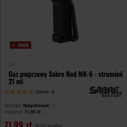
2/6
Gaz pieprzowy Sabre Red MK-6 - strumień
21 ml
Ocena:
(Opinie: 4)
100
100
% of
Wysyłka:
Natychmiast
Dostawa:
11,95 zł
71,99 zł
342,81 zł/100ml