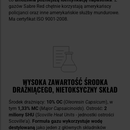
gazów Sabre Red chętnie korzystają amerykańscy
policjanci oraz inne amerykańskie służby mundurowe.
Ma certyfikat ISO 9001-2008.
WYSOKA ZAWARTOŚĆ ŚRODKA
DRAŻNIĄCEGO, NIETOKSYCZNY SKŁAD
Środek drażniący:
10% OC
(
Oleoresin Capsicum
), w
tym
1,33% MC
(
Major Capsaicinoids
). Ostrość:
2
miliony SHU
(
Scoville Heat Units
- jednostki ostrości
Scoville'a).
Formuła gazu wykorzystuje wodę
destylowaną
jako jeden z głównych składników