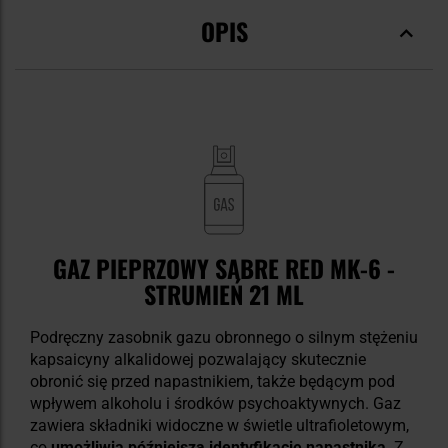
OPIS
GAZ PIEPRZOWY SABRE RED MK-6 -
STRUMIEŃ 21 ML
Podręczny zasobnik gazu obronnego o silnym stężeniu
kapsaicyny alkalidowej pozwalający skutecznie
obronić się przed napastnikiem, także będącym pod
wpływem alkoholu i środków psychoaktywnych. Gaz
zawiera składniki widoczne w świetle ultrafioletowym,
co
umożliwia późniejszą identyfikację napastnika
. Z