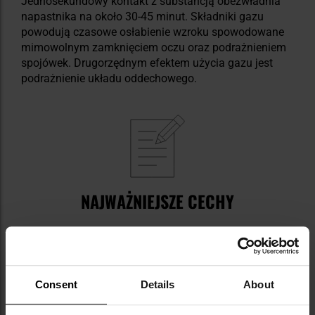
Jednosekundowy kontakt z substancją obezwładnia
napastnika na około 30-45 minut. Składniki gazu
powodują czasowe osłabienie wzroku spowodowane
mimowolnym zamknięciem oczu oraz podrażnieniem
spojówek. Drugorzędnym efektem użycia gazu jest
podrażnienie układu oddechowego.
NAJWAŻNIEJSZE CECHY
certyfikat ISO 9001-2008
widoczny w świetle UV
ostrość 2 mln SHU
gaz jest niepalny
Consent
Details
About
wiązka odporna na warunki atmosferyczne