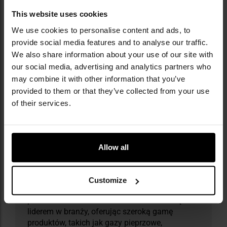
This website uses cookies
Informacja o producencie i bezpieczeństwo
We use cookies to personalise content and ads, to
provide social media features and to analyse our traffic.
We also share information about your use of our site with
our social media, advertising and analytics partners who
may combine it with other information that you’ve
provided to them or that they’ve collected from your use
of their services.
​Militaria.pl jest oficjalnym dystrybutorem
marki Sabre.
Allow all
Sabre Security Equipment Corporation to
amerykańska marka, która od 1975 roku
specjalizuje się w produkcji sprzętu ochrony
Customize
osobistej i systemów zabezpieczeń. Dzięki
ponad 45-letniemu doświadczeniu stała się
liderem w branży, oferując szeroką gamę
produktów, takich jak gazy pieprzowe,