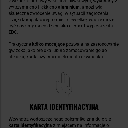
Gwizdek alarmowy w kolorze oliwkowym, wykonany z
wytrzymałego i lekkiego
aluminium
, umożliwia
skuteczne zwrócenie uwagi w sytuacji zagrożenia.
Dzięki kompaktowej formie i niewielkiej wadze może
być noszony na co dzień jako element wyposażenia
EDC
.
Praktyczne
kółko mocujące
pozwala na zastosowanie
gwizdka jako breloka lub na zamocowanie go do
plecaka, kurtki czy innego elementu ekwipunku.
KARTA IDENTYFIKACYJNA
Wewnątrz wodoszczelnego pojemnika znajduje się
karta identyfikacyjna
z miejscem na informacje o