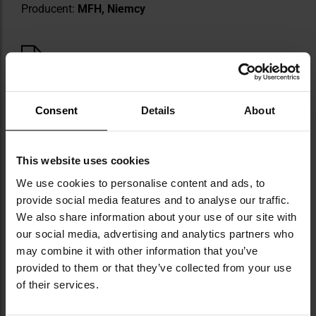
Producent:
MFH, Niemcy
Informacja o producencie i bezpieczeństwo
Consent
Details
About
This website uses cookies
We use cookies to personalise content and ads, to
Militaria.pl jest oficjalnym dystrybutorem
provide social media features and to analyse our traffic.
marki MFH.
We also share information about your use of our site with
our social media, advertising and analytics partners who
MFH (Max Fuchs AG) to niemiecka marka z
may combine it with other information that you’ve
ponad 40-letnim doświadczeniem,
provided to them or that they’ve collected from your use
specjalizująca się w produkcji i dystrybucji
of their services.
odzieży oraz sprzętu militarnego, outdoorowego
i survivalowego. Założona w 1981 roku firma z