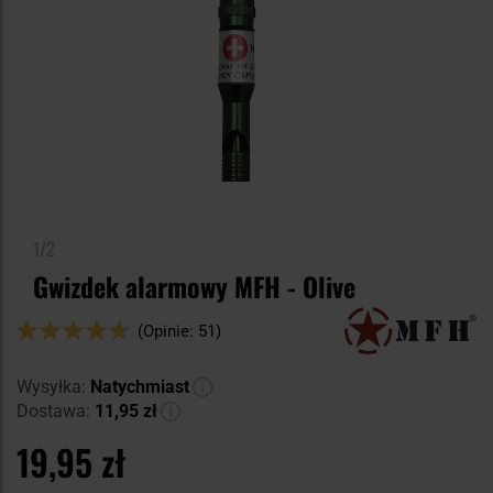
1/2
Gwizdek alarmowy MFH - Olive
Ocena:
(Opinie: 51)
92
100
% of
Wysyłka:
Natychmiast
Dostawa:
11,95 zł
19,95 zł