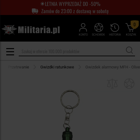
LETNIA WYPRZEDAŻ DO -50%
Zamów do 23:00 z dostawą w sobotę
0
KONTO
SCHOWEK
HISTORIA
KOSZYK
Przetrwanie
Gwizdki ratunkowe
Gwizdek alarmowy MFH - Olive