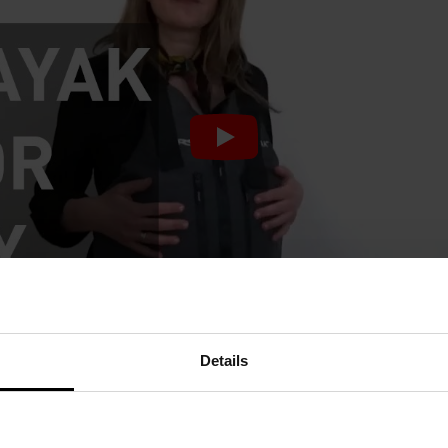
Details
D RIP-STOP, TAŚMY REGULACYJNE