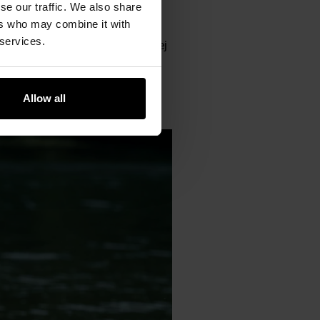
se our traffic. We also share
ers who may combine it with
 splotem Rip-Stop
, który
 services.
ego
oraz klamry zabezpieczającej
ach oraz 4 na bokach.
Obie kieszenie
zamykane są za
Allow all