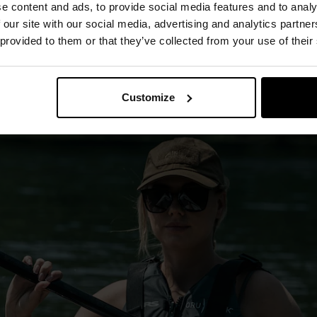
e content and ads, to provide social media features and to analy
 our site with our social media, advertising and analytics partn
ekkiego i wytrzymałego nylonu 400D dodatkowo wzmocnionego
 provided to them or that they’ve collected from your use of their
cią na rozdarcia. Zapinana jest za pomocą
zamka błyskawiczn
do sylwetki użytkownika umożliwiają dwa regulatory na ramion
ono
dwie płaskie kieszenie
na podręczne elementy ekwipunku. 
Customize