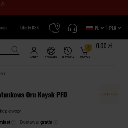
30
s
zacja
Oferty KSK
PL
PLN
0,00 zł
0
KONTO
SCHOWEK
HISTORIA
KOSZYK
 PFD
atunkowa Oru Kayak PFD
ako pierwszy
miast
Dostawa:
gratis