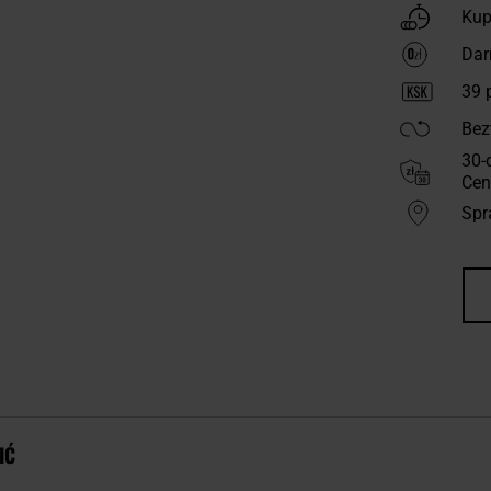
Kup
Dar
39
p
Bez
30-
Cen
Spr
IĆ