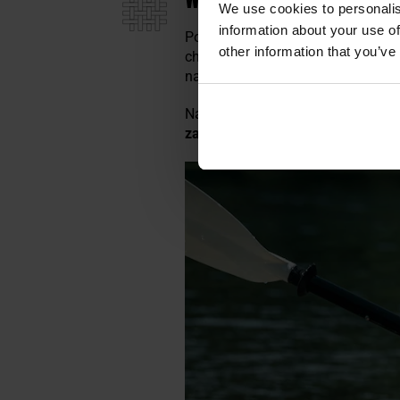
We use cookies to personalis
information about your use of
Poszycie kamizelki wykonano z
l
other information that you’ve
charakteryzuje się dużą odpornoś
na wysokości pasa. Dopasowanie 
Na przednich panelach umieszcz
zamek
.