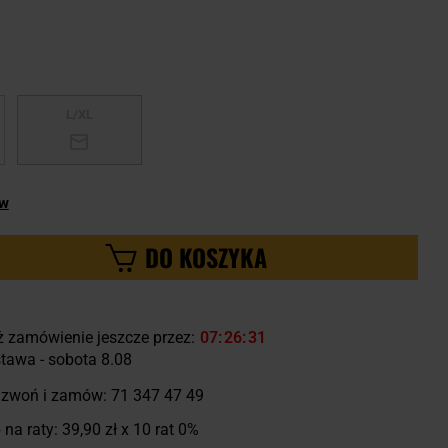
L/XL
ów
DO KOSZYKA
ż zamówienie jeszcze przez:
07
26
30
tawa - sobota 8.08
zwoń i zamów:
71 347 47 49
 na raty:
39,90 zł
x 10 rat 0%