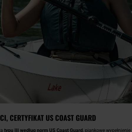
CI, CERTYFIKAT US COAST GUARD
wa
typu III według norm US Coast Guard
, piankowe wypełnieni