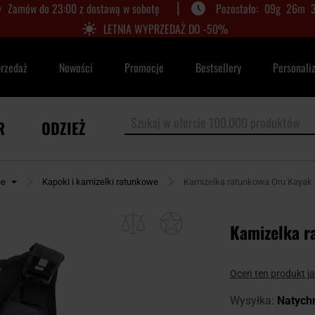
|
Zamów do 23:00 z dostawą w sobotę
09
g
26
m
LETNIA WYPRZEDAŻ DO -50%
przedaż
Nowości
Promocje
Bestsellery
Personali
R
ODZIEŻ
ne
Kapoki i kamizelki ratunkowe
Kamizelka ratunkowa Oru Kayak
Kamizelka r
Oceń ten produkt j
Wysyłka:
Natych