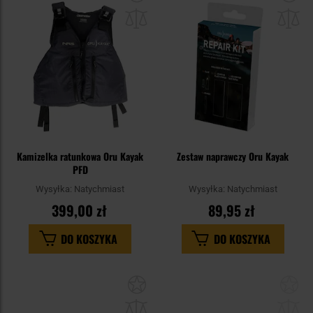
do
do
schowka
sc
Kamizelka ratunkowa Oru Kayak
Zestaw naprawczy Oru Kayak
PFD
Wysyłka:
Natychmiast
Wysyłka:
Natychmiast
399,00 zł
89,95 zł
DO KOSZYKA
DO KOSZYKA
Dodaj
Do
do
do
schowka
sc