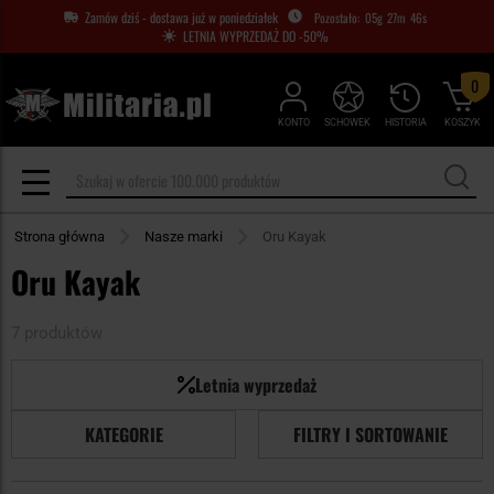
Zamów dziś - dostawa już w poniedziałek
05
g
27
m
46
s
LETNIA WYPRZEDAŻ DO -50%
0
KONTO
SCHOWEK
HISTORIA
KOSZYK
Strona główna
Nasze marki
Oru Kayak
Oru Kayak
7 produktów
Letnia wyprzedaż
KATEGORIE
FILTRY I SORTOWANIE