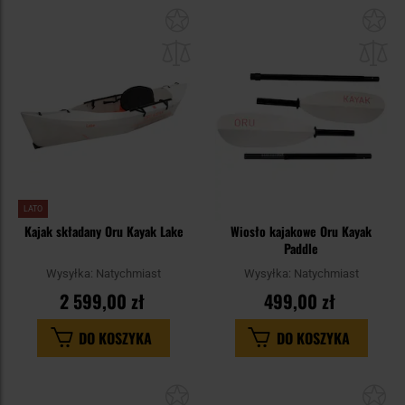
Dodaj
Do
do
do
schowka
sc
LATO
Kajak składany Oru Kayak Lake
Wiosło kajakowe Oru Kayak
Paddle
Wysyłka:
Natychmiast
Wysyłka:
Natychmiast
2 599,00 zł
499,00 zł
DO KOSZYKA
DO KOSZYKA
Dodaj
Do