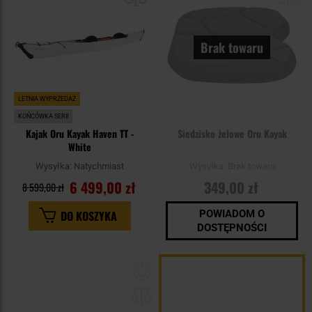
Brak towaru
LETNIA WYPRZEDAŻ
KOŃCÓWKA SERII
Kajak Oru Kayak Haven TT -
Siedzisko żelowe Oru Kayak
White
Wysyłka:
Natychmiast
Wysyłka:
Brak towaru
6 499,00 zł
349,00 zł
8 599,00 zł
DO KOSZYKA
POWIADOM O
DOSTĘPNOŚCI
Dodaj
do
schowka