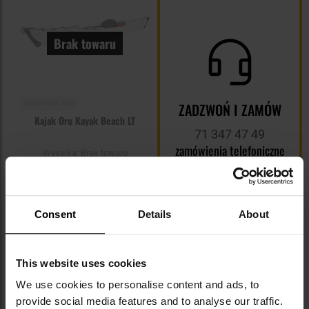
Brak towaru
ZADZWOŃ I ZAMÓW
KOŃCÓWKA SERII
Kajak Oru Kayak Beach LT
71 347 47 49
zamówienia telefoniczne
Wysyłka:
Brak towaru
przyjmujemy do 22:00
4 999,00 zł
Sugerowana cena
producenta
5 599,00 zł
Consent
Details
About
POWIADOM O
DOSTĘPNOŚCI
This website uses cookies
We use cookies to personalise content and ads, to
provide social media features and to analyse our traffic.