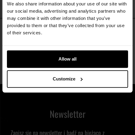
We also share information about your use of our site with
our social media, advertising and analytics partners who
may combine it with other information that you’ve
provided to them or that they’ve collected from your use
Oru Kayak to innowacyjna amerykańska marka składanych
of their services.
kajaków, założona w 2012 roku w San Francisco przez Antona
Willisa. Firma stworzyła rewolucyjną koncepcję kajaka
Czytaj więcej
origami — składanego z jednego arkusza korrflute (spieniony
Allow all
polipropylen) bez narzędzi, w zaledwie kilka minut,
mieszczącego się w plecaku lub torbie podróżnej. Oru Kayak
Customize
całkowicie odmienił podejście do kajakarstwa turystycznego,
umożliwiając korzystanie z kajaka nawet w warunkach
miejskich — bez samochodu z bagażnikiem i bez dużego
Newsletter
garażu do przechowywania.
Rewolucja origami na wodzie
Zapisz się na newsletter i bądź na bieżąco z