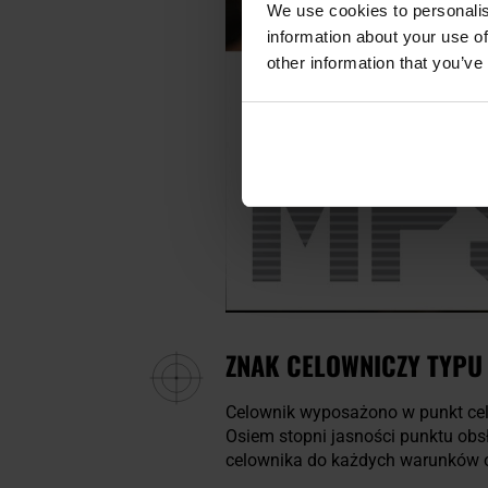
We use cookies to personalis
information about your use of
other information that you’ve
ZNAK CELOWNICZY TYPU 
Celownik wyposażono w punkt ce
Osiem stopni jasności punktu ob
celownika do każdych warunków 