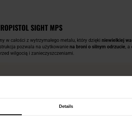
CROPISTOL SIGHT MPS
 w całości z wytrzymałego metalu, który dzięki
niewielkiej w
nstrukcja pozwala na użytkowanie
na broni o silnym odrzucie
, a
przed wilgocią i zanieczyszczeniami.
Details