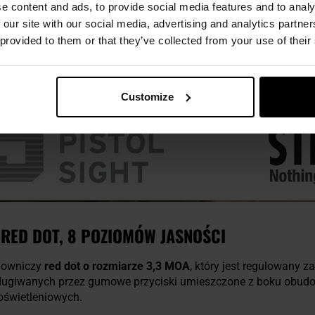
e content and ads, to provide social media features and to analy
 our site with our social media, advertising and analytics partn
 provided to them or that they’ve collected from your use of their
Customize
RED DOT, 8 POZIOMÓW JASNOŚCI
lowniczy
red dot o rozmiarze 3,3 MOA
, który jest regulowany z
sługiwanych przez gumowe przyciski umieszczone z boku obud
oświetleniowych.