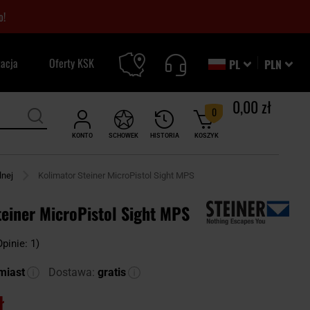
o!
zacja
Oferty KSK
PL
PLN
0,00 zł
0
KONTO
SCHOWEK
HISTORIA
KOSZYK
lnej
Kolimator Steiner MicroPistol Sight MPS
teiner MicroPistol Sight MPS
Opinie: 1)
miast
Dostawa:
gratis
ł