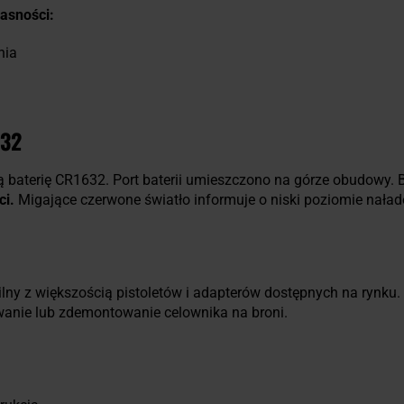
asności:
nia
632
ną baterię CR1632. Port baterii umieszczono na górze obudowy. 
ci.
Migające czerwone światło informuje o niski poziomie naład
lny z większością pistoletów i adapterów dostępnych na rynku.
anie lub zdemontowanie celownika na broni.