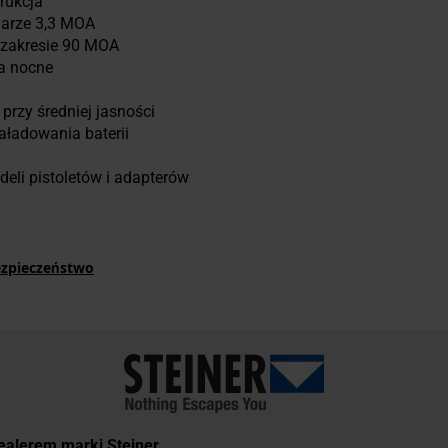
rukcja
iarze 3,3 MOA
w zakresie 90 MOA
a nocne
przy średniej jasności
aładowania baterii
eli pistoletów i adapterów
ezpieczeństwo
dealerem marki Steiner.