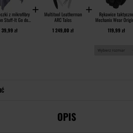
czki z mikrofibry
Multitool Leatherman
Rękawice taktyczn
n Stuff-It Go do
ARC Talos
Mechanix Wear Origi
czenia optyki - 2
Core 3 - Covert
39,99 zł
1 249,00 zł
119,99 zł
pak
IĆ
OPIS