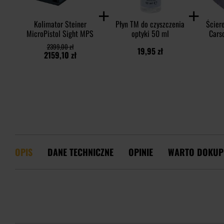
Kolimator Steiner
Płyn TM do czyszczenia
Ściere
MicroPistol Sight MPS
optyki 50 ml
Carso
czysz
2399,00 zł
19,95 zł
2159,10 zł
OPIS
DANE TECHNICZNE
OPINIE
WARTO DOKUP