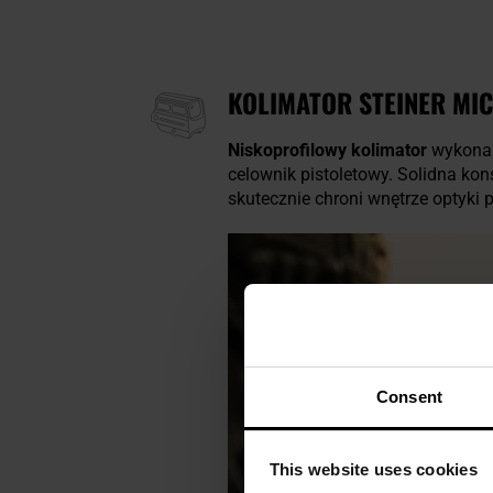
KOLIMATOR STEINER MI
Niskoprofilowy kolimator
wykonany
celownik pistoletowy. Solidna ko
skutecznie chroni wnętrze optyki 
Consent
This website uses cookies