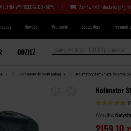
|
LETNIA WYPRZEDAŻ DO -50%
Zamów dziś - dostawa już jutr
przedaż
Nowości
Promocje
Bestsellery
Personali
R
ODZIEŻ
ej
Kolimatory do broni palnej
Kolimatory zamknięte do broni pa
Kolimator S
Ocena:
(
100
100
% of
Wysyłka:
Natych
2159,10 z