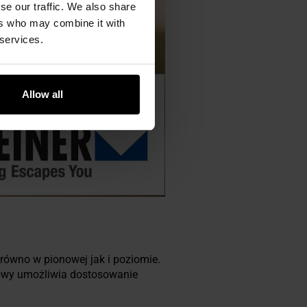
se our traffic. We also share
ers who may combine it with
 services.
Allow all
arówno w pionowej jak i poziomie.
owy umożliwia dostosowanie