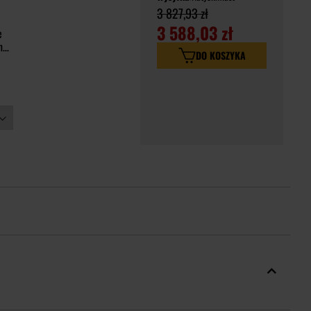
3 827,93 zł
3 588,03 zł
e
nal
DO KOSZYKA