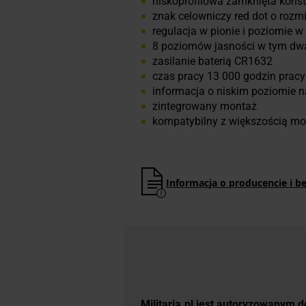
niskoprofilowa zamknięta konst
znak celowniczy red dot o rozm
regulacja w pionie i poziomie 
8 poziomów jasności w tym dw
zasilanie baterią CR1632
czas pracy 13 000 godzin pracy 
informacja o niskim poziomie n
zintegrowany montaż
kompatybilny z większością mod
Informacja o producencie i b
Militaria.pl jest autoryzowanym 