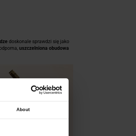
adze
doskonale sprawdzi się jako
 odporna,
uszczelniona obudowa
About