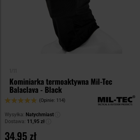
1/11
Kominiarka termoaktywna Mil-Tec
Balaclava - Black
Ocena:
(Opinie: 114)
96
100
% of
Wysyłka:
Natychmiast
Dostawa:
11,95 zł
34,95 zł