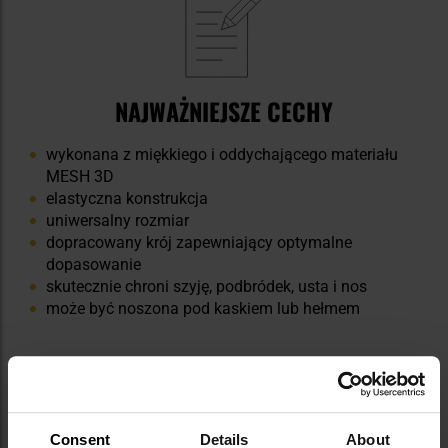
NAJWAŻNIEJSZE CECHY
wykonana z miękkiego i oddychającego materiału
MESH 3D
elastyczna konstrukcja
uniwersalny rozmiar
dopracowany krój zapewniający optymalne
dopasowanie
skutecznie chroni szyję, podbródek, usta i nos
może być noszona pod kaskiem lub hełmem
Consent
Details
About