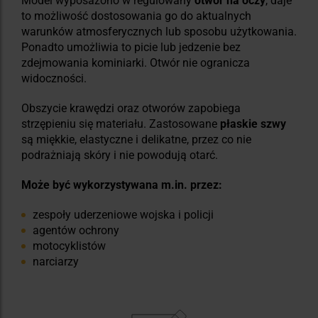
Model wyposażono w regulowany
otwór na oczy
, daje
to możliwość dostosowania go do aktualnych
warunków atmosferycznych lub sposobu użytkowania.
Ponadto umożliwia to picie lub jedzenie bez
zdejmowania kominiarki. Otwór nie ogranicza
widoczności.
Obszycie krawędzi oraz otworów zapobiega
strzępieniu się materiału. Zastosowane
płaskie szwy
są miękkie, elastyczne i delikatne, przez co nie
podrażniają skóry i nie powodują otarć.
Może być wykorzystywana m.in. przez:
zespoły uderzeniowe wojska i policji
agentów ochrony
motocyklistów
narciarzy