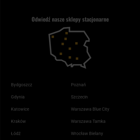
Jak wybrać replikę ASG?
Strzelectwo
Nasz asortyment a prawo
Zwroty
ASG czy wiatrówka - co wybrać?
Odwiedź nasze sklepy stacjonarne
Samoobrona
Kupony i kody rabatowe
Reklamacje i gwarancja
Bushcraft - co to jest i jak zacząć?
Outdoor
Tax Free
Plecak ewakuacyjny preppersa
Odzież
Bydgoszcz
Poznań
Gdynia
Szczecin
Katowice
Warszawa Blue City
Kraków
Warszawa Tamka
Łódź
Wrocław Bielany