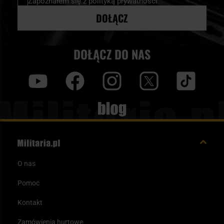
Zapoznałem się z
polityką prywatności
DOŁĄCZ
DOŁĄCZ DO NAS
y
f
i
t
tt
Blog
O nas
Pomoc
Kontakt
Zamówienia hurtowe