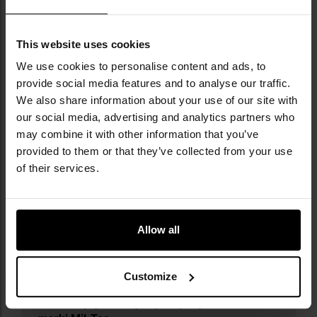
DANE TECHNICZNE
This website uses cookies
Kolor: Black
We use cookies to personalise content and ads, to
Materiał: 100% poliester
provide social media features and to analyse our traffic.
Rozmiar: uniwersalny
We also share information about your use of our site with
Waga: 50 g
our social media, advertising and analytics partners who
Producent:
Mil-Tec, Niemcy
may combine it with other information that you’ve
provided to them or that they’ve collected from your use
of their services.
Informacja o producencie i bezpieczeństwo
Allow all
Customize
Militaria.pl jest oficjalnym dystrybutorem