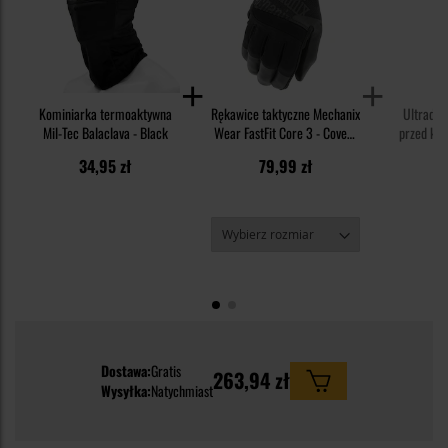
Kominiarka termoaktywna
Rękawice taktyczne Mechanix
Ultradź
Mil-Tec Balaclava - Black
Wear FastFit Core 3 - Covert
przed kle
Black
Kid - dl
34,95 zł
79,99 zł
1
Dostawa:
Gratis
263,94 zł
Wysyłka:
Natychmiast