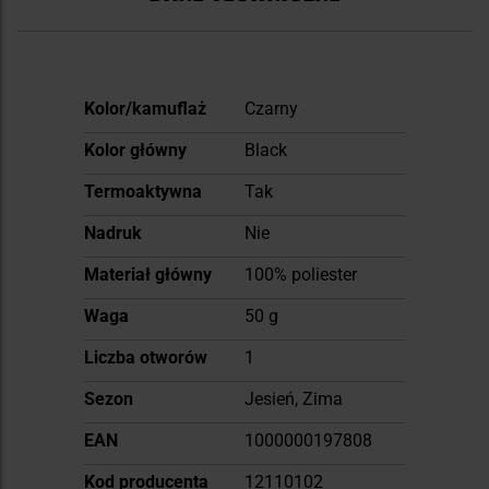
Więcej
Kolor/kamuflaż
Czarny
informacji
Kolor główny
Black
Termoaktywna
Tak
Nadruk
Nie
Materiał główny
100% poliester
Waga
50 g
Liczba otworów
1
Sezon
Jesień, Zima
EAN
1000000197808
Kod producenta
12110102