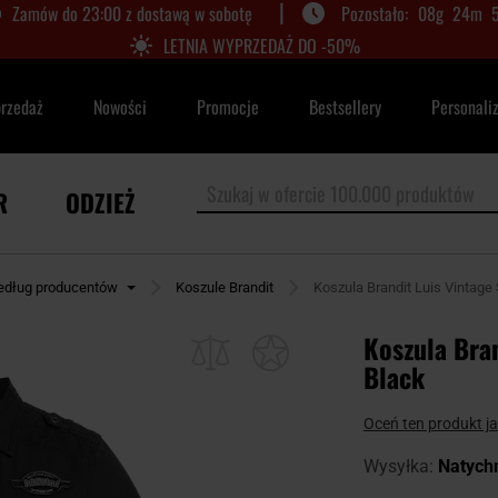
|
Zamów do 23:00 z dostawą w sobotę
08
g
24
m
LETNIA WYPRZEDAŻ DO -50%
przedaż
Nowości
Promocje
Bestsellery
Personali
R
ODZIEŻ
edług producentów
Koszule Brandit
Koszula Brandit Luis Vintage 
Koszula Bran
Black
Oceń ten produkt j
Wysyłka:
Natych