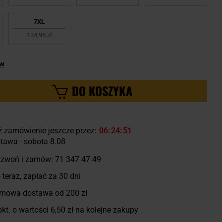
7XL
134,95 zł
ów
DO KOSZYKA
ż zamówienie jeszcze przez:
06
24
50
tawa - sobota 8.08
zwoń i zamów:
71 347 47 49
 teraz, zapłać za 30 dni
mowa dostawa od 200 zł
kt. o wartości
6,50 zł
na kolejne zakupy