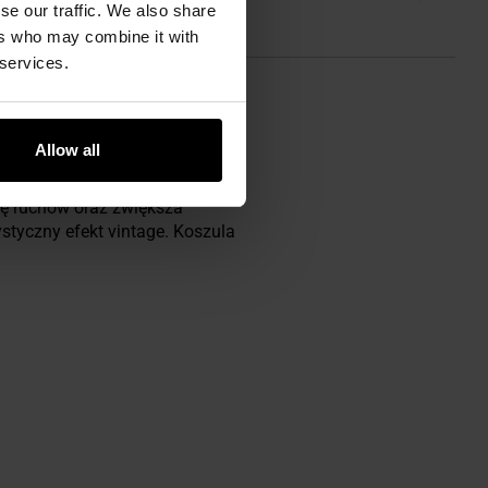
se our traffic. We also share
ers who may combine it with
 services.
Allow all
ę ruchów oraz zwiększa
ystyczny efekt vintage. Koszula