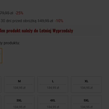
79,95 zł
-25%
 30 dni przed obniżką
149,95 zł
-10%
Ten produkt należy do Letniej Wyprzedaży
y produktu:
M
L
XL
134,95 zł
134,95 zł
134,95 zł
3XL
4XL
5XL
134,95 zł
134,95 zł
134,95 zł