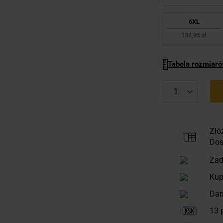
6XL
134,95 zł
Tabela rozmiar
Złó
Dos
Zad
Kup
Dar
13
p