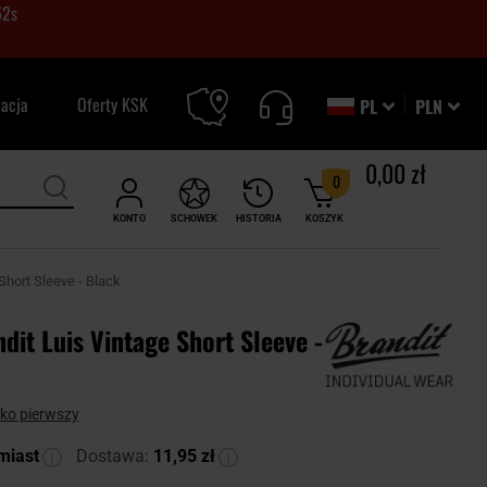
50
s
zacja
Oferty KSK
PL
PLN
0,00 zł
0
KONTO
SCHOWEK
HISTORIA
KOSZYK
Short Sleeve - Black
dit Luis Vintage Short Sleeve -
ako pierwszy
miast
Dostawa:
11,95 zł