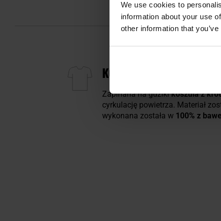
We use cookies to personalis
information about your use of
other information that you’ve
KOSZULA BRANDIT LUIS 
Zapinana na guziki
koszula z kr
cyrkulację powietrza. Materiał zos
wykonana została w
100% z bawe