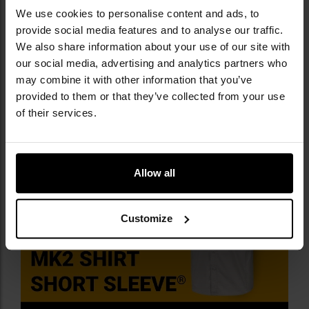
LISTWA GUZIKOWA, SZLUFKA,
We use cookies to personalise content and ads, to
USZTYWNIONY KOŁNIERZYK
provide social media features and to analyse our traffic.
We also share information about your use of our site with
Zapiecie główne stanowi
listwa z guzikami
, na której
our social media, advertising and analytics partners who
wszyto
szlufkę
umożliwiającą wygodne zawieszenie
may combine it with other information that you’ve
okularów. Niewielkie
usztywnienie w przedniej części
provided to them or that they’ve collected from your use
pod kołnierzykiem
zapobiega jego rolowaniu się.
of their services.
Allow all
Customize