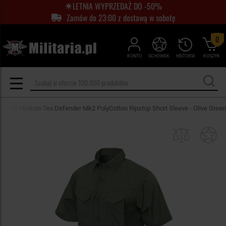
LETNIA WYPRZEDAŻ DO -50%
Zamów do 23:00 z dostawą w sobotę
0
KONTO
SCHOWEK
HISTORIA
KOSZYK
oszula Helikon-Tex Defender Mk2 PolyCotton Ripstop Short Sleeve - Olive Green