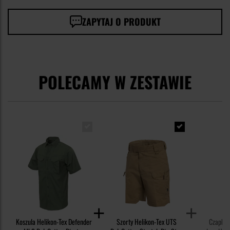
ZAPYTAJ O PRODUKT
POLECAMY W ZESTAWIE
Koszula Helikon-Tex Defender
Szorty Helikon-Tex UTS
Czapka 