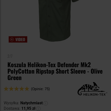
2/7
Koszula Helikon-Tex Defender Mk2
PolyCotton Ripstop Short Sleeve - Olive
Green
Ocena:
(Opinie: 75)
98
100
% of
Wysyłka:
Natychmiast
Dostawa:
11,95 zł