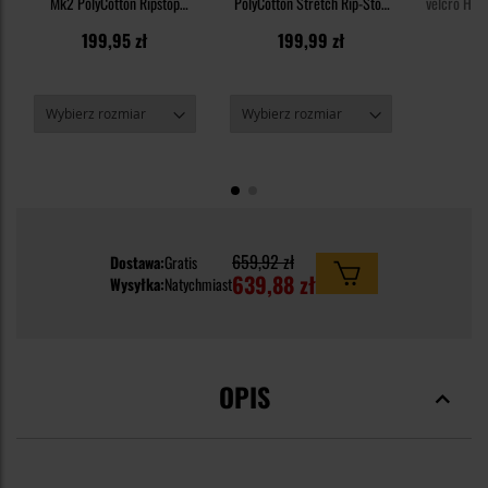
Mk2 PolyCotton Ripstop
PolyCotton Stretch Rip-Stop
velcro Heli
Short Sleeve - Olive Green
8,5'' - Khaki
Rip-Sto
199,95 zł
199,99 zł
6
659,92 zł
Dostawa:
Gratis
639,88 zł
Wysyłka:
Natychmiast
OPIS