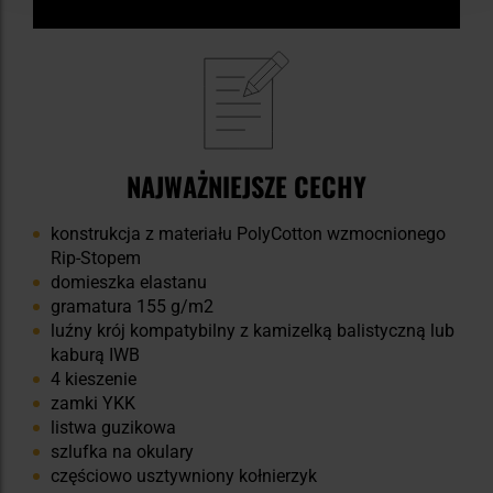
NAJWAŻNIEJSZE CECHY
konstrukcja z materiału PolyCotton wzmocnionego
Rip-Stopem
domieszka elastanu
gramatura 155 g/m2
luźny krój kompatybilny z kamizelką balistyczną lub
kaburą IWB
4 kieszenie
zamki YKK
listwa guzikowa
szlufka na okulary
częściowo usztywniony kołnierzyk