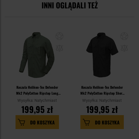
INNI OGLĄDALI TEŻ
Koszula Helikon-Tex Defender
Koszula Helikon-Tex Defender
Mk2 PolyCotton Ripstop Long
Mk2 PolyCotton Ripstop Short
Sleeve - Olive Green
Sleeve - Black
Wysyłka: Natychmiast
Wysyłka: Natychmiast
199,95 zł
199,95 zł
DO KOSZYKA
DO KOSZYKA