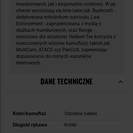
mundurowych, jak i pasjonatów outdooru. W jej
ofercie wyróżniają się linie takie jak: Bushcraft -
dedykowana miłośnikom survivalu, Law
Enforcement - zaprojektowana z myślą o
służbach mundurowych, oraz Range -
stworzona dla strzelców. Helikon-Tex korzysta z
nowoczesnych wzorów kamuflaży, takich jak
MultiCam, ATACS czy PenCott, zapewniając
dopasowanie do różnych warunków
terenowych.
DANE TECHNICZNE
Więcej
Kolor/kamuflaż
Odcienie zieleni
informacji
Długość rękawa
Krótki