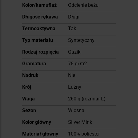
Więcej
Kolor/kamuflaż
Odcienie beżu
informacji
Długość rękawa
Długi
Termoaktywna
Tak
Typ materiału
Syntetyczny
Rodzaj rozpięcia
Guziki
Gramatura
78 g/m2
Nadruk
Nie
Krój
Luźny
Waga
260 g (rozmiar L)
Sezon
Wiosna
Kolor główny
Silver Mink
Materiał główny
100% poliester