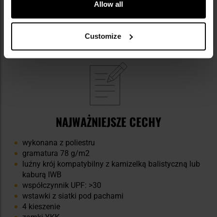
Allow all
Customize
NAJWAŻNIEJSZE CECHY
wykonana z poliestru
gramatura 78 g/m2
luźny krój kompatybilny z kamizelką balistyczną lub
kaburą IWB
współczynnik UPF: >30
wstawki z siatki pod pachami
4 kieszenie