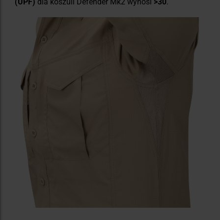
(UPF)
dla koszuli Defender Mk2 wynosi
>30
.