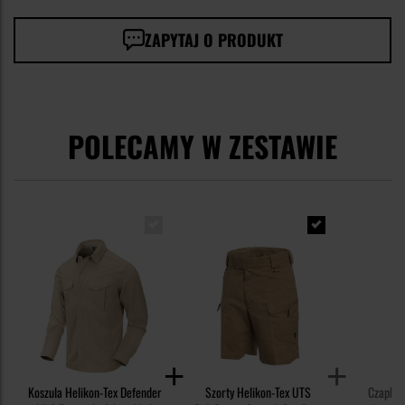
ZAPYTAJ O PRODUKT
POLECAMY W ZESTAWIE
Koszula Helikon-Tex Defender
Szorty Helikon-Tex UTS
Czapka 