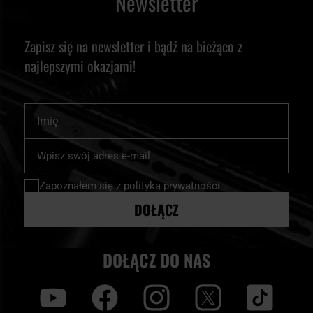
Newsletter
Zapisz się na newsletter i bądź na bieżąco z
najlepszymi okazjami!
Imię
Subskrybuj
nasz
newsletter:
Zapoznałem się z
polityką prywatności
DOŁĄCZ
DOŁĄCZ DO NAS
y
f
i
t
tt