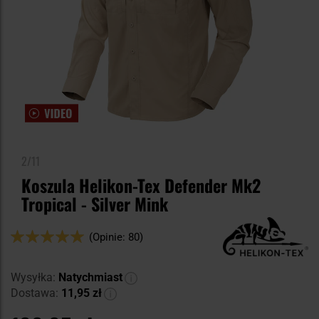
2/11
Koszula Helikon-Tex Defender Mk2
Tropical - Silver Mink
Ocena:
(Opinie: 80)
98
100
% of
Wysyłka:
Natychmiast
Dostawa:
11,95 zł