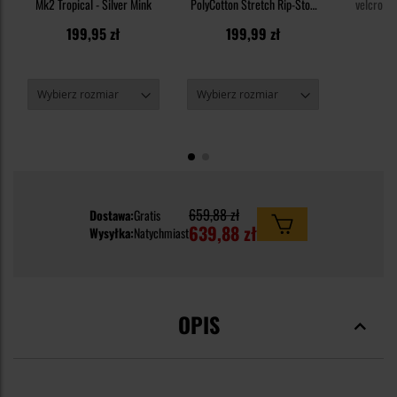
Mk2 Tropical - Silver Mink
PolyCotton Stretch Rip-Stop
velcro He
8,5'' - Khaki
199,95 zł
199,99 zł
6
659,88 zł
Dostawa:
Gratis
639,88 zł
Wysyłka:
Natychmiast
OPIS