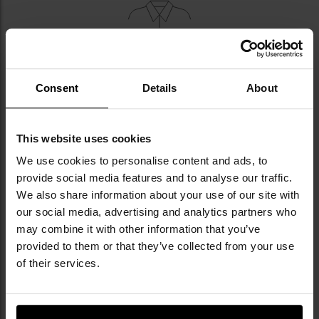
USZTYWNIONY KOŁNIERZYK, SZLUFKA NA
OKULARY
Consent
Details
About
Zapięcie główne stanowi
listwa z guzikami
, na której
wszyto
szlufkę
umożliwiającą wygodne zawieszenie
This website uses cookies
okularów. Niewielkie
usztywnienie w przedniej części
We use cookies to personalise content and ads, to
pod kołnierzykiem
zapobiega jego rolowaniu się.
provide social media features and to analyse our traffic.
We also share information about your use of our site with
our social media, advertising and analytics partners who
may combine it with other information that you’ve
provided to them or that they’ve collected from your use
of their services.