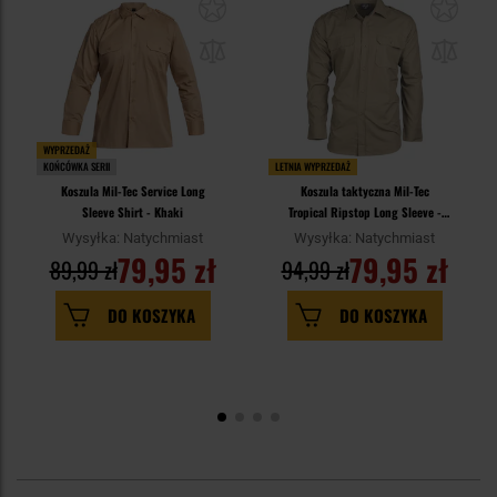
WYPRZEDAŻ
KOŃCÓWKA SERII
LETNIA WYPRZEDAŻ
Koszula Mil-Tec Service Long
Koszula taktyczna Mil-Tec
Sleeve Shirt - Khaki
Tropical Ripstop Long Sleeve -
Khaki
Wysyłka: Natychmiast
Wysyłka: Natychmiast
79,95 zł
79,95 zł
89,99 zł
94,99 zł
DO KOSZYKA
DO KOSZYKA