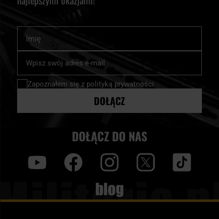
najlepszymi okazjami!
Imię
Subskrybuj
nasz
newsletter:
Zapoznałem się z
polityką prywatności
DOŁĄCZ
DOŁĄCZ DO NAS
y
f
i
t
tt
Blog