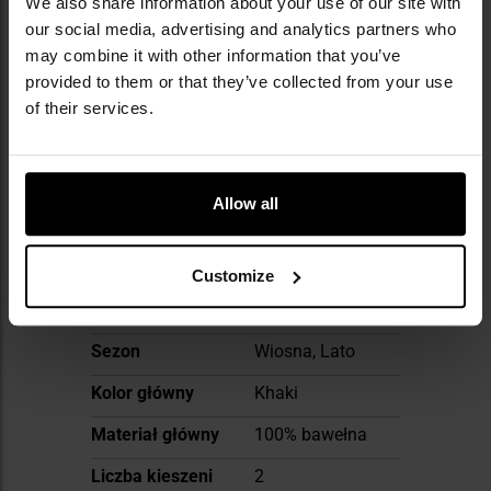
We also share information about your use of our site with
Więcej
Kolor/kamuflaż
Odcienie beżu
our social media, advertising and analytics partners who
informacji
may combine it with other information that you’ve
Długość rękawa
Krótki
provided to them or that they’ve collected from your use
Termoaktywna
Nie
of their services.
Typ materiału
Naturalny
Rodzaj rozpięcia
Guziki
Allow all
Nadruk
Nie
Krój
Luźny
Customize
Waga
360 g
Sezon
Wiosna, Lato
Kolor główny
Khaki
Materiał główny
100% bawełna
Liczba kieszeni
2