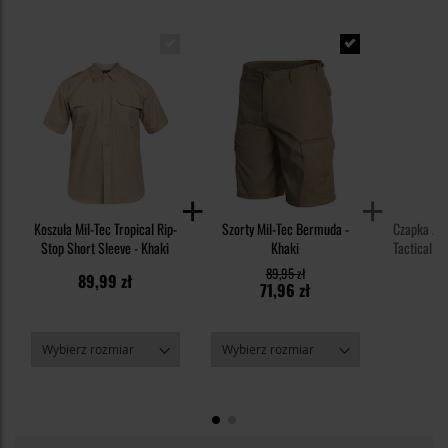
Koszula Mil-Tec Tropical Rip-
Szorty Mil-Tec Bermuda -
Czapka z 
Stop Short Sleeve - Khaki
Khaki
Tactical 2
89,95 zł
89,99 zł
4
71,96 zł