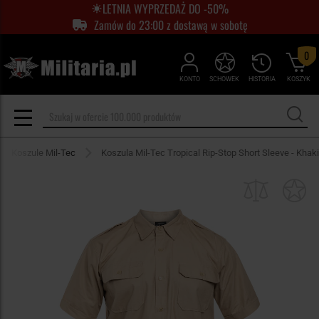
LETNIA WYPRZEDAŻ DO -50%
Zamów do 23:00 z dostawą w sobotę
0
KONTO
SCHOWEK
HISTORIA
KOSZYK
Koszule Mil-Tec
Koszula Mil-Tec Tropical Rip-Stop Short Sleeve - Khaki