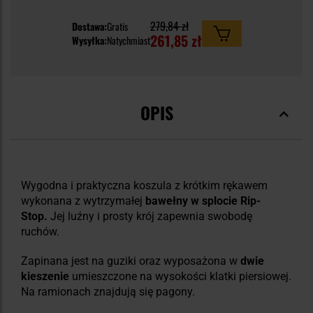
279,84 zł
Dostawa:
Gratis
261,85 zł
Wysyłka:
Natychmiast
OPIS
Wygodna i praktyczna koszula z krótkim rękawem
wykonana z wytrzymałej
bawełny w splocie
Rip-
Stop.
Jej luźny i prosty krój zapewnia swobodę
ruchów.
Zapinana jest na guziki oraz wyposażona w
dwie
kieszenie
umieszczone na wysokości klatki piersiowej.
Na ramionach znajdują się pagony.