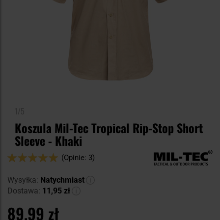
1/5
Koszula Mil-Tec Tropical Rip-Stop Short
Sleeve - Khaki
Ocena:
(Opinie: 3)
100
100
% of
Wysyłka:
Natychmiast
Dostawa:
11,95 zł
89,99 zł