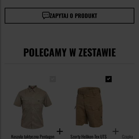
ZAPYTAJ O PRODUKT
POLECAMY W ZESTAWIE
Koszula taktyczna Pentagon
Szorty Helikon-Tex UTS
Czapka z 