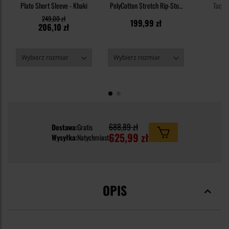
Plato Short Sleeve - Khaki
PolyCotton Stretch Rip-Stop
Tactic
8,5'' - Khaki
249,00 zł
199,99 zł
4
206,10 zł
688,89 zł
Dostawa:
Gratis
625,99 zł
Wysyłka:
Natychmiast
OPIS