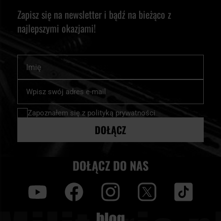
Zapisz się na newsletter i bądź na bieżąco z
najlepszymi okazjami!
Imię
Subskrybuj
nasz
newsletter:
Zapoznałem się z
polityką prywatności
DOŁĄCZ
DOŁĄCZ DO NAS
y
f
i
t
tt
Blog