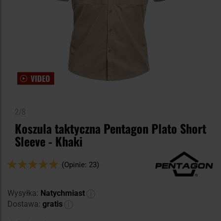
2/8
Koszula taktyczna Pentagon Plato Short
Sleeve - Khaki
Ocena:
(Opinie: 23)
98
100
% of
Wysyłka:
Natychmiast
Dostawa:
gratis