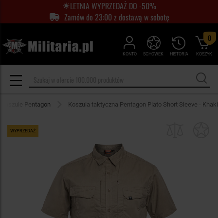
LETNIA WYPRZEDAŻ DO -50%
Zamów do 23:00 z dostawą w sobotę
0
KONTO
SCHOWEK
HISTORIA
KOSZYK
Koszule Pentagon
Koszula taktyczna Pentagon Plato Short Sleeve - Khaki
WYPRZEDAŻ