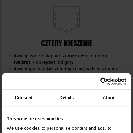
CZTERY KIESZENIE
dwie główne z klapami zamykanymi na
rzep
(velcro)
, z dostępem od góry
dwie napoleońskie, znajdujące się za kieszeniami
głównymi, zamykane lekkim i wytrzymałym
zamkiem błyskawicznym YKK
Consent
Details
About
This website uses cookies
We use cookies to personalise content and ads, to