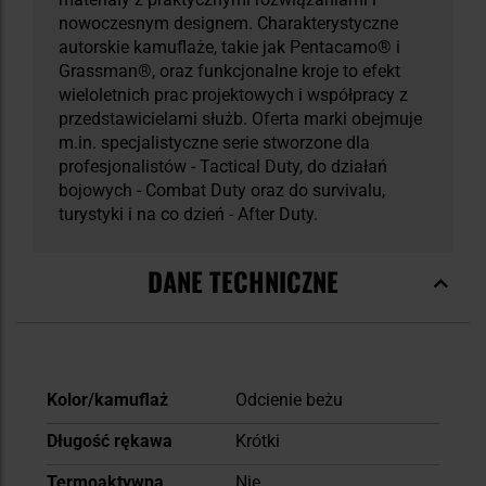
nowoczesnym designem. Charakterystyczne
autorskie kamuflaże, takie jak Pentacamo® i
Grassman®, oraz funkcjonalne kroje to efekt
wieloletnich prac projektowych i współpracy z
przedstawicielami służb. Oferta marki obejmuje
m.in. specjalistyczne serie stworzone dla
profesjonalistów - Tactical Duty, do działań
bojowych - Combat Duty oraz do survivalu,
turystyki i na co dzień - After Duty.
DANE TECHNICZNE
Więcej
Kolor/kamuflaż
Odcienie beżu
informacji
Długość rękawa
Krótki
Termoaktywna
Nie