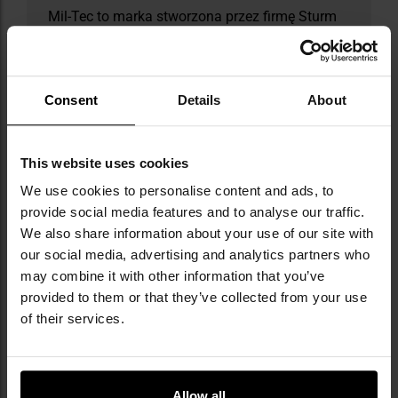
Mil-Tec to marka stworzona przez firmę Sturm
Handels GmbH, która od 1971 roku specjalizuje
się w produkcji i dystrybucji odzieży oraz
sprzętu outdoorowego i taktycznego.
Korzystając z doświadczenia w pracy z
Consent
Details
About
nadwyżkami wojskowymi i jednocześnie
rozwijając własne, nowoczesne rozwiązania -
jak linia cywilnych kamuflaży Phantomleaf® -
This website uses cookies
firma zyskała renomę producenta wysokiej
We use cookies to personalise content and ads, to
jakości sprzętu w atrakcyjnej cenie. Marka dba
o etyczne standardy w krajach produkcji,
provide social media features and to analyse our traffic.
aktywnie wspierając inicjatywę "Social Fair".
We also share information about your use of our site with
Ciekawostką jest oferta replik historycznych
our social media, advertising and analytics partners who
mundurów i wyposażenia wojskowego,
may combine it with other information that you’ve
cieszących się uznaniem wśród kolekcjonerów i
provided to them or that they’ve collected from your use
rekonstruktorów.
of their services.
DANE TECHNICZNE
Allow all