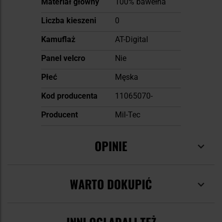
Materiał główny
100% bawełna
Liczba kieszeni
0
Kamuflaż
AT-Digital
Panel velcro
Nie
Płeć
Męska
Kod producenta
11065070-
Producent
Mil-Tec
OPINIE
WARTO DOKUPIĆ
INNI OGLĄDALI TEŻ