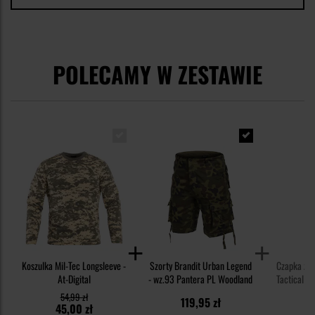
POLECAMY W ZESTAWIE
Koszulka Mil-Tec Longsleeve -
Szorty Brandit Urban Legend
Czapka z 
At-Digital
- wz.93 Pantera PL Woodland
Tactical 2
54,99 zł
119,95 zł
45,00 zł
3