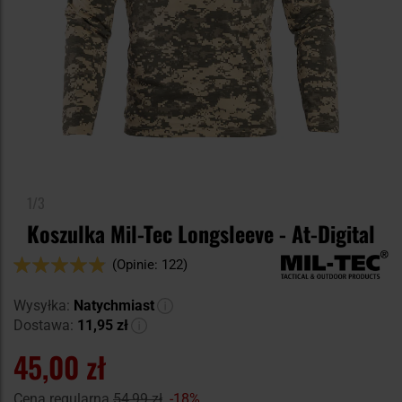
1/3
Koszulka Mil-Tec Longsleeve - At-Digital
Ocena:
(Opinie: 122)
96
100
% of
Wysyłka:
Natychmiast
Dostawa:
11,95 zł
45,00 zł
Cena regularna
54,99 zł
-18%