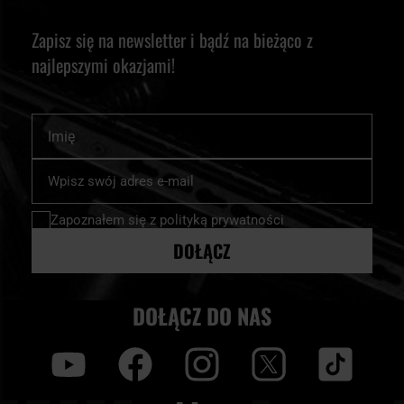
Zapisz się na newsletter i bądź na bieżąco z
najlepszymi okazjami!
Imię
Subskrybuj
nasz
newsletter:
Zapoznałem się z
polityką prywatności
DOŁĄCZ
DOŁĄCZ DO NAS
y
f
i
t
tt