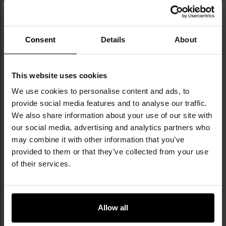
się w produkcji i dystrybucji odzieży oraz
sprzętu outdoorowego i taktycznego.
Korzystając z doświadczenia w pracy z
Consent
Details
About
nadwyżkami wojskowymi i jednocześnie
rozwijając własne, nowoczesne rozwiązania -
jak linia cywilnych kamuflaży Phantomleaf® -
firma zyskała renomę producenta wysokiej
This website uses cookies
jakości sprzętu w atrakcyjnej cenie. Marka dba
We use cookies to personalise content and ads, to
o etyczne standardy w krajach produkcji,
provide social media features and to analyse our traffic.
aktywnie wspierając inicjatywę "Social Fair".
We also share information about your use of our site with
Ciekawostką jest oferta replik historycznych
our social media, advertising and analytics partners who
mundurów i wyposażenia wojskowego,
may combine it with other information that you’ve
cieszących się uznaniem wśród kolekcjonerów i
provided to them or that they’ve collected from your use
rekonstruktorów.
of their services.
DANE TECHNICZNE
Allow all