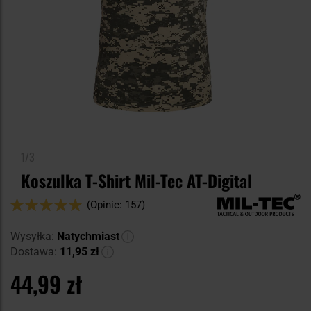
1/3
Koszulka T-Shirt Mil-Tec AT-Digital
Ocena:
(Opinie: 157)
98
100
% of
Wysyłka:
Natychmiast
Dostawa:
11,95 zł
44,99 zł