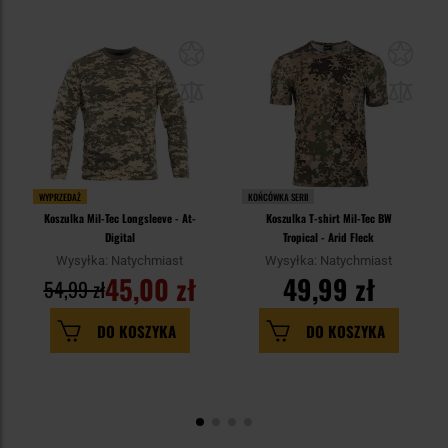
WYPRZEDAŻ
KOŃCÓWKA SERII
Koszulka Mil-Tec Longsleeve - At-
Koszulka T-shirt Mil-Tec BW
Digital
Tropical - Arid Fleck
Wysyłka: Natychmiast
Wysyłka: Natychmiast
45,00 zł
49,99 zł
54,99 zł
DO KOSZYKA
DO KOSZYKA