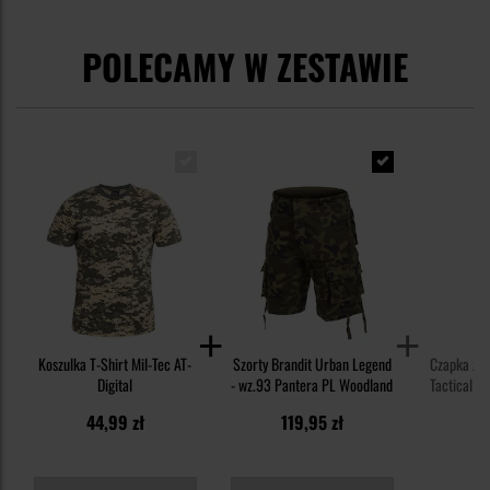
POLECAMY W ZESTAWIE
Koszulka T-Shirt Mil-Tec AT-
Szorty Brandit Urban Legend
Czapka z 
Digital
- wz.93 Pantera PL Woodland
Tactical 2
- 
44,99 zł
119,95 zł
3