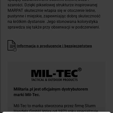
szarości. Dzięki pikselowej strukturze inspirowanej
MARPAT skutecznie wtapia się w otoczenie leśne,
pustynne i miejskie, zapewniając dobrą skuteczność
na krótkim dystansie. Jego stonowana kolorystyka
sprawdza się także przy obserwacji w podczerwieni.
Informacja o producencie i bezpieczeństwo
Militaria.pl jest oficjalnym dystrybutorem
marki Mil-Tec.
Mil-Tec to marka stworzona przez firmę Sturm
Handels GmbH, która od 1971 roku specjalizuje