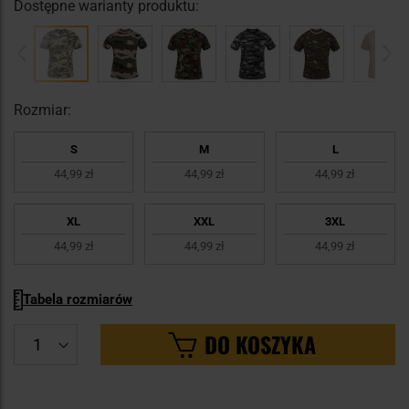
Dostępne warianty produktu:
Rozmiar:
S
M
L
44,99 zł
44,99 zł
44,99 zł
XL
XXL
3XL
44,99 zł
44,99 zł
44,99 zł
Tabela rozmiarów
DO KOSZYKA