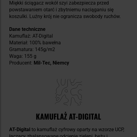
Miękki ściągacz wokół szyi zabezpiecza przed
powstawaniem otarć i zbytniemu naciąganiu się
koszulki. Luźny krój nie ogranicza swobody ruchów.
Dane techniczne
Kamuflaż: AT-Digital
Materiał: 100% bawełna
Gramatura: 145g/m2
Waga: 155 g
Producent:
Mil-Tec, Niemcy
KAMUFLAŻ AT-DIGITAL
AT-Digital
to kamuflaż cyfrowy oparty na wzorze UCP,
łączący zbalansowane odcienie zieleni, beżu i