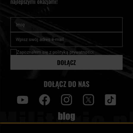
najlepszymi okazjami!
Imię
Subskrybuj
nasz
newsletter:
Zapoznałem się z
polityką prywatności
DOŁĄCZ
DOŁĄCZ DO NAS
y
f
i
t
tt
Blog