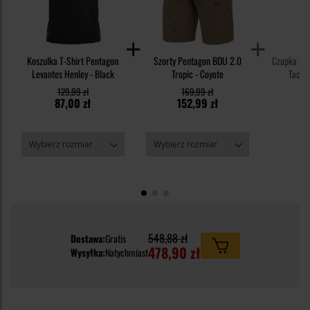
Koszulka T-Shirt Pentagon
Szorty Pentagon BDU 2.0
Czapka z 
Levantes Henley - Black
Tropic - Coyote
Tactic
129,99 zł
169,99 zł
87,00 zł
152,99 zł
3
548,88 zł
Dostawa:
Gratis
478,90 zł
Wysyłka:
Natychmiast