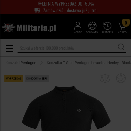
LETNIA WYPRZEDAŻ DO -50%
Zamów dziś - dostawa już jutro!
0
KONTO
SCHOWEK
HISTORIA
KOSZYK
Koszulki Pentagon
Koszulka T-Shirt Pentagon Levantes Henley - Black
WYPRZEDAŻ
KOŃCÓWKA SERII