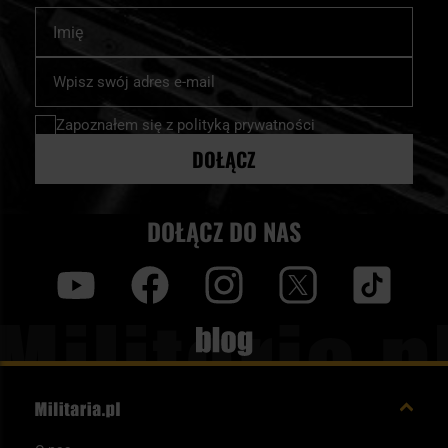
Imię
Subskrybuj
nasz
newsletter:
Zapoznałem się z
polityką prywatności
DOŁĄCZ
DOŁĄCZ DO NAS
y
f
i
t
tt
Blog