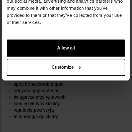
our social media, advertising and analytics partners who
may combine it with other information that you’ve
provided to them or that they’ve collected from your use
of their services.
Allow all
NAJWAŻNIEJSZE CECHY
dopasowany krój
Customize
konstrukcja z bawełny oraz poliestru
gramatura 200 g/m2
splot honeycomb piquet
oddychający materiał
ściągacze przy rękawach
kołnierzyk typy Henley
regulacja pod szyją
technologia quick dry