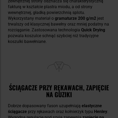
zewnętrznej strony odznacza się charakterystyczną
fakturą w kształcie plastra miodu, a od strony
wewnętrznej, gładką powierzchnią splotu.
Wykorzystany materiał o
gramaturze 200 g/m2
jest
trwalszy od klasycznej bawełny oraz mniej podatny na
rozciąganie. Zastosowana technologia
Quick Drying
pozwala koszulce schnąć szybciej niż tradycyjne
koszulki bawełniane.
ŚCIĄGACZE PRZY RĘKAWACH, ZAPIĘCIE
NA GUZIKI
Dobrze dopasowany fason uzupełniają
elastyczne
ściągacze
przy rękawach oraz kołnierzyk typu
Henley
.
Wygodną regulację pod szyją zapewnia
zapięcie na