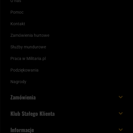
O nas
Pomoc
Kontakt
Zamówienia hurtowe
Służby mundurowe
Praca w Militaria.pl
Podziękowania
Nagrody
Zamówienia
Koszt i czas dostawy
Klub Stałego Klienta
Zamów do 23:00 - dostawa jutro!
Co zyskujesz z kontem KSK
Informacje
Paczka w weekend