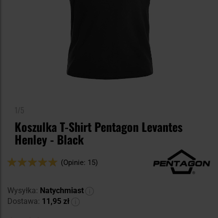
1/5
Koszulka T-Shirt Pentagon Levantes
Henley - Black
Ocena:
(Opinie: 15)
98
100
% of
Wysyłka:
Natychmiast
Dostawa:
11,95 zł